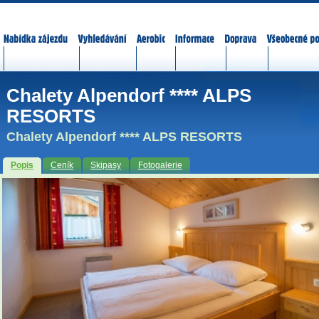
Nabídka zájezdů
Vyhledávání
Aerobic
Informace
Doprava
Všeobecné p
Chalety Alpendorf **** ALPS
RESORTS
Chalety Alpendorf **** ALPS RESORTS
Popis
Ceník
Skipasy
Fotogalerie