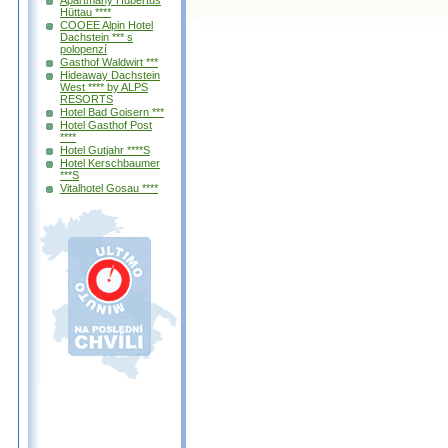
Hüttau ****
COOEE Alpin Hotel
Dachstein *** s
polopenzí
Gasthof Waldwirt ***
Hideaway Dachstein
West **** by ALPS
RESORTS
Hotel Bad Goisern ***
Hotel Gasthof Post
****
Hotel Gutjahr ****S
Hotel Kerschbaumer
***S
Vitalhotel Gosau ****