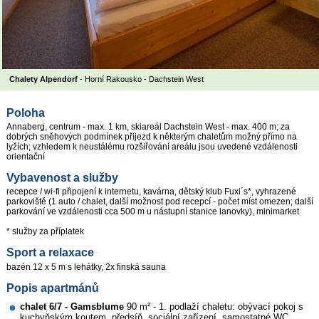
Chalety Alpendorf
- Horní Rakousko - Dachstein West
Poloha
Annaberg, centrum - max. 1 km, skiareál Dachstein West - max. 400 m; za
dobrých sněhových podmínek příjezd k některým chaletům možný přímo na
lyžích; vzhledem k neustálému rozšiřování areálu jsou uvedené vzdálenosti
orientační
Vybavenost a služby
recepce / wi-fi připojení k internetu, kavárna, dětský klub Fuxi´s*, vyhrazené
parkoviště (1 auto / chalet, další možnost pod recepcí - počet míst omezen; další
parkování ve vzdálenosti cca 500 m u nástupní stanice lanovky), minimarket
* služby za příplatek
Sport a relaxace
bazén 12 x 5 m s lehátky, 2x finská sauna
Popis apartmánů
chalet 6/7 - Gamsblume
90 m² - 1. podlaží chaletu: obývací pokoj s
kuchyňským koutem, předsíň, sociální zařízení, samostatné WC,