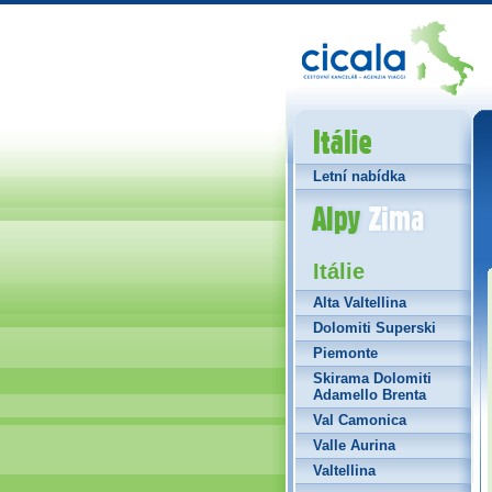
Itálie
Letní nabídka
Alpy Zima
Itálie
Alta Valtellina
Dolomiti Superski
Piemonte
Skirama Dolomiti
Adamello Brenta
Val Camonica
Valle Aurina
Valtellina