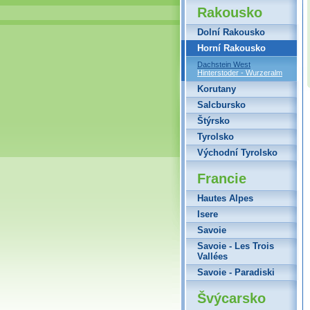
Rakousko
Dolní Rakousko
Horní Rakousko
Dachstein West
Hinterstoder - Wurzeralm
Korutany
Salcbursko
Štýrsko
Tyrolsko
Východní Tyrolsko
Francie
Hautes Alpes
Isere
Savoie
Savoie - Les Trois
Vallées
Savoie - Paradiski
Švýcarsko