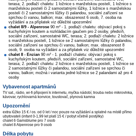
terasa; 2. podlaží chaletu: 1 ložnice s manželskou postelí, 1 ložnice s
manželskou postelí či 2 samostatnými lůžky, 1 ložnice s manželskou
postelí či 2 samostatnými lůžky či palandou, sociální zařízení se
sprchou či vanou, balkon; max. obsazenost 6 osob, 7. osoba na
vyžádání a za příplatek viz důležité upozornění
chalet 8/9 - Alpenrose
90 m² - 1. podlaží chaletu: obývací pokoj s
kuchyňským koutem a rozkládacím gaučem pro 2 osoby, předsíň,
sociální zařízení, samostatné WC, terasa; 2. podlaží chaletu: 2 ložnice
s manželskou postelí, 1 ložnice se 2 samostatnými lůžky či palandou,
sociální zařízení se sprchou či vanou, balkon; max. obsazenost 8
osob, 9. osoba na vyžádání a za příplatek viz důležité upozornění
chalet 8 - Enzian
90 m² - 1. podlaží chaletu: obývací pokoj s
kuchyňským koutem, předsíň, sociální zařízení, samostatné WC,
terasa; 2. podlaží chaletu: 2 ložnice s manželskou postelí, 1 ložnice se
2 samostatnými lůžky či palandou, sociální zařízení se sprchou či
vanou, balkon; možná i varianta jedné ložnice se 2 palandami až pro 4
osoby
Vybavenost apartmánů
TV sat., rádio, wi-fi připojení k internetu, myčka nádobí, trouba nebo mikrovlnka,
kávovar, rychlovarná konvice, toustovač, plynová kamna
Upozornění
extra lůžko 15 € / os. od 0 let / noc pouze na vyžádání a splatné na místě přímo
ubytovateli (infant 0-1,99 let platí 15 € / pobyt včetně postýlky)
chalet 6 Gamsblume pro 7 osob
chalet 8 Alpenrose pro 9 osob
Délka pobytu