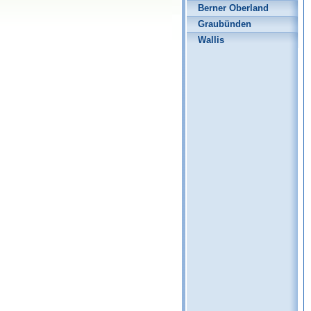
Berner Oberland
Graubünden
Wallis