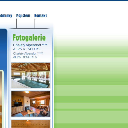
odmínky
Pojištění
Kontakt
Fotogalerie
Chalety Alpendorf ****
ALPS RESORTS
Chalety Alpendorf ****
ALPS RESORTS