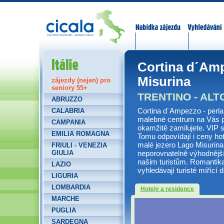
Nabídka zájezdů
Vyhledávání
Itálie
Cortina d´Amp
Misurina
zájezdy (nejen) pro
seniory 55+
TRENTINO - ALT
ABRUZZO
Cortina d´Ampezzo - perla
CALABRIA
malebné centrum na Vás p
CAMPANIA
okamžitě zamilujete. VIP s
EMILIA ROMAGNA
Tomu odpovídají i ceny ho
malé jezero Lago Misurina
FRIULI - VENEZIA
neporovnatelně výhodnější 
GIULIA
našim turistům. Romantika 
LAZIO
vyhledávají turisté mířící d
LIGURIA
LOMBARDIA
Hotely a residence
MARCHE
PUGLIA
SARDEGNA