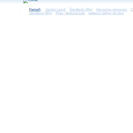
Partneři
:
Jánské Lázně
Špindlerův Mlýn
Harrachov ubytování
C
Špindlerův Mlýn
Pneu, hliníková kola
wellness pobyty pro dva