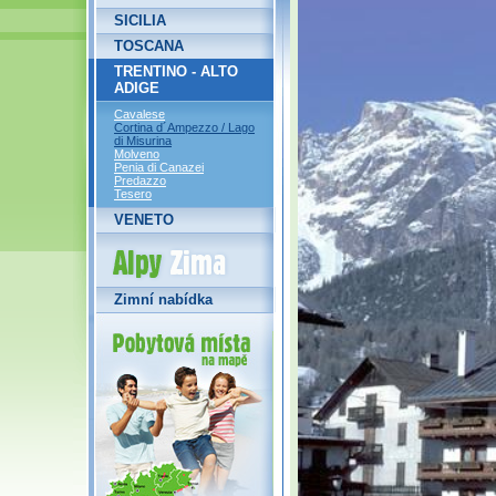
SICILIA
TOSCANA
TRENTINO - ALTO
ADIGE
Cavalese
Cortina d´Ampezzo / Lago
di Misurina
Molveno
Penia di Canazei
Predazzo
Tesero
VENETO
Alpy Zima
Zimní nabídka