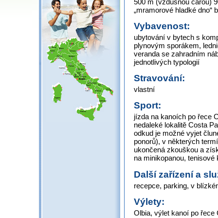
500 m (vzdušnou čarou) 900
„mramorové hladké dno“ b
Vybavenost:
ubytování v bytech s komp
plynovým sporákem, lednic
veranda se zahradním náb
jednotlivých typologií
Stravování:
vlastní
Sport:
jízda na kanoích po řece C
nedaleké lokalitě Costa P
odkud je možné vyjet člun
ponorů), v některých termí
ukončená zkouškou a získá
na minikopanou, tenisové 
Další zařízení a sl
recepce, parking, v blízké
Výlety:
Olbia, výlet kanoí po řece 