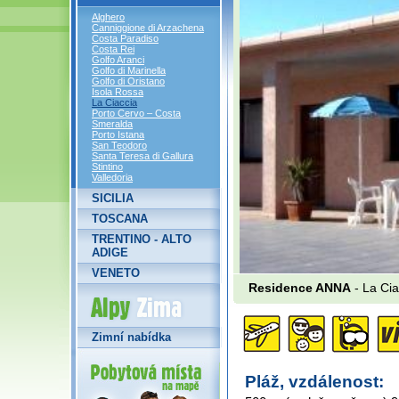
Alghero
Canniggione di Arzachena
Costa Paradiso
Costa Rei
Golfo Aranci
Golfo di Marinella
Golfo di Oristano
Isola Rossa
La Ciaccia
Porto Cervo – Costa
Smeralda
Porto Istana
San Teodoro
Santa Teresa di Gallura
Stintino
Valledoria
SICILIA
TOSCANA
TRENTINO - ALTO
ADIGE
VENETO
Residence ANNA
- La Cia
Alpy Zima
Zimní nabídka
Pláž, vzdálenost: