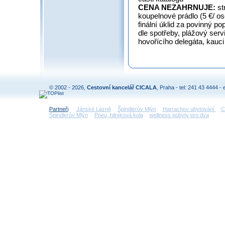
CENA NEZAHRNUJE:
st
koupelnové prádlo (5 €/ o
finální úklid za povinný po
dle spotřeby, plážový servi
hovořícího delegáta, kauci
© 2002 - 2026,
Cestovní kancelář CICALA
, Praha - tel: 241 43 4444 - 
Partneři
:
Jánské Lázně
Špindlerův Mlýn
Harrachov ubytování
C
Špindlerův Mlýn
Pneu, hliníková kola
wellness pobyty pro dva