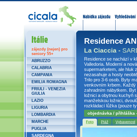
Nabídka zájezdů
Vyhledávání
Itálie
Residence A
La Ciaccia -
SAR
zájezdy (nejen) pro
seniory 55+
Residence se nachází v kl
ABRUZZO
Valledoria. Moderní a nov
CALABRIA
supermarketem, ale hluk z 
nezasahuje a hosty neobtěž
CAMPANIA
Trilo pro 3-6 osob. Byty m
EMILIA ROMAGNA
venkovním krbem. Každý 
FRIULI - VENEZIA
zahradním nábytkem. Byt 
GIULIA
ložnici a obytnou kuchyň s 
manželskou ložnici, dvoul
LAZIO
rozkládací lůžka (pouze ty
LIGURIA
objednávka / přihláška
LOMBARDIA
MARCHE
Foto
Pláž
Vybavenost
PUGLIA
SARDEGNA