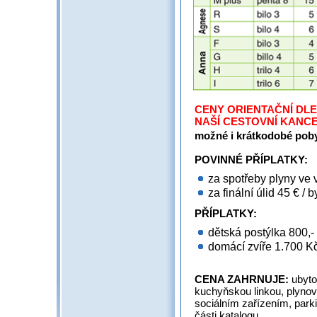
CENY ORIENTAČNÍ DLE
NAŠÍ CESTOVNÍ KANC
možné i krátkodobé pobyt
POVINNÉ PŘÍPLATKY:
za spotřeby plyny ve v
­za finální úlid 45 € / b
PŘÍPLATKY:
dětská postýlka 800,- 
­domácí zvíře 1.700 K
CENA ZAHRNUJE:
ubyto
kuchyňskou linkou, plynov
sociálním zařízením, parki
části katalogu