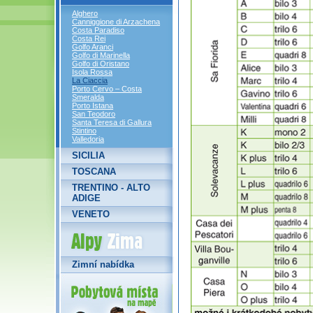
Alghero
Canniggione di Arzachena
Costa Paradiso
Costa Rei
Golfo Aranci
Golfo di Marinella
Golfo di Oristano
Isola Rossa
La Ciaccia
Porto Cervo – Costa
Smeralda
Porto Istana
San Teodoro
Santa Teresa di Gallura
Stintino
Valledoria
SICILIA
TOSCANA
TRENTINO - ALTO
ADIGE
VENETO
Alpy Zima
Zimní nabídka