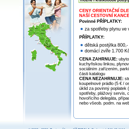
CENY ORIENTAČNÍ DLE
NAŠÍ CESTOVNÍ KANC
Povinné PŘÍPLATKY:
za spotřeby plynu ve v
PŘÍPLATKY:
dětská postýlka 800,- 
domácí zvíře 1.700 K
CENA ZAHRNUJE:
ubyto
kuchyňskou linkou, plynov
sociálním zařízením, parki
části katalogu
CENA NEZAHRNUJE:
st
koupelnové prádlo (5 € / o
úklid za povinný poplatek (
spotřeby, plážový servis, d
hovořícího delegáta, případ
nebo všeob. podm. na web