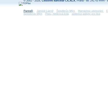
© 2002 - 2026,
Cestovní kancelář CICALA
, Praha - tel: 241 43 4444 - 
Partneři
:
Jánské Lázně
Špindlerův Mlýn
Harrachov ubytování
C
Špindlerův Mlýn
Pneu, hliníková kola
wellness pobyty pro dva