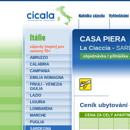
Nabídka zájezdů
Vyhledávání
Itálie
CASA PIERA
La Ciaccia -
SAR
zájezdy (nejen) pro
seniory 55+
objednávka / přihláška
ABRUZZO
CALABRIA
CAMPANIA
EMILIA ROMAGNA
FRIULI - VENEZIA
GIULIA
LAZIO
LIGURIA
Ceník ubytování
LOMBARDIA
MARCHE
PUGLIA
SARDEGNA