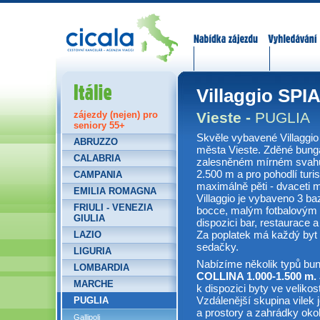
Nabídka zájezdů
Vyhledávání
Itálie
Villaggio SP
Vieste -
PUGLIA
zájezdy (nejen) pro
seniory 55+
Skvěle vybavené Villaggi
ABRUZZO
města Vieste. Zděné bunga
CALABRIA
zalesněném mírném svahu.
2.500 m a pro pohodlí turis
CAMPANIA
maximálně pěti - dvaceti m
EMILIA ROMAGNA
Villaggio je vybaveno 3 ba
FRIULI - VENEZIA
bocce, malým fotbalovým 
GIULIA
dispozici bar, restaurace 
Za poplatek má každý byt n
LAZIO
sedačky.
LIGURIA
Nabízíme několik typů bu
LOMBARDIA
COLLINA 1.000-1.500 m.
MARCHE
k dispozici byty ve velikos
Vzdálenější skupina vilek 
PUGLIA
a prostory a zahrádky okol
Gallipoli