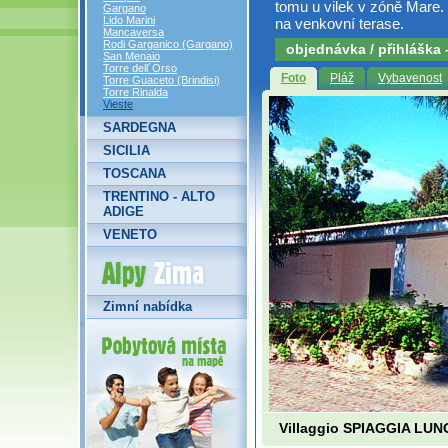
tomu u vilek v zóně Mare.
Gargano
Lido Marini
na venkovní terase.
Mancaversa
Rodi Garganico (Gargano)
objednávka / přihláška
San Menaio
Torre dell´Orso
Foto
Pláž
Vybavenost
Torre Guaceto (Brindisi)
Torre Rinalda
Vieste
SARDEGNA
SICILIA
TOSCANA
TRENTINO - ALTO
ADIGE
VENETO
Alpy Zima
Zimní nabídka
Villaggio SPIAGGIA LU