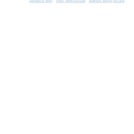
Špindlerův Mlýn
Pneu, hliníková kola
wellness pobyty pro dva