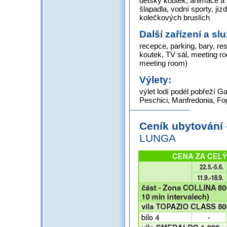
dětský koutek, animace a s
šlapadla, vodní sporty, jíz
kolečkových bruslích
Další zařízení a sl
recepce, parking, bary, re
koutek, TV sál, meeting ro
meeting room)
Výlety:
výlet lodí podél pobřeží Ga
Peschici, Manfredonia, Fo
Ceník ubytování
LUNGA