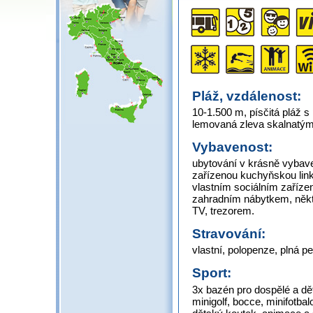
Pláž, vzdálenost:
10-1.500 m, písčitá pláž
lemovaná zleva skalnatý
Vybavenost:
ubytování v krásně vybav
zařízenou kuchyňskou link
vlastním sociálním zaříz
zahradním nábytkem, někte
TV, trezorem.
Stravování:
vlastní, polopenze, plná p
Sport:
3x bazén pro dospělé a dět
minigolf, bocce, minifotbal