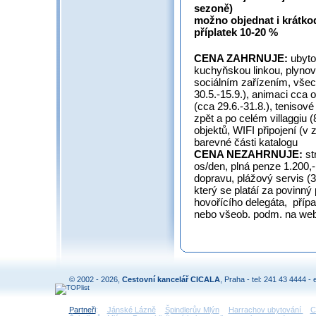
sezoně)
možno objednat i krátko
příplatek 10-20 %
CENA ZAHRNUJE:
ubyto
kuchyňskou linkou, plynov
sociálním zařízením, všec
30.5.-15.9.), animaci cca 
(cca 29.6.-31.8.), tenisové
zpět a po celém villaggiu 
objektů, WIFI připojení (v
barevné části katalogu
CENA NEZAHRNUJE:
st
os/den, plná penze 1.200,-
dopravu, plážový servis (350
který se platáí za povinný
hovořícího delegáta, přípa
nebo všeob. podm. na we
© 2002 - 2026,
Cestovní kancelář CICALA
, Praha - tel: 241 43 4444 - 
Partneři
:
Jánské Lázně
Špindlerův Mlýn
Harrachov ubytování
C