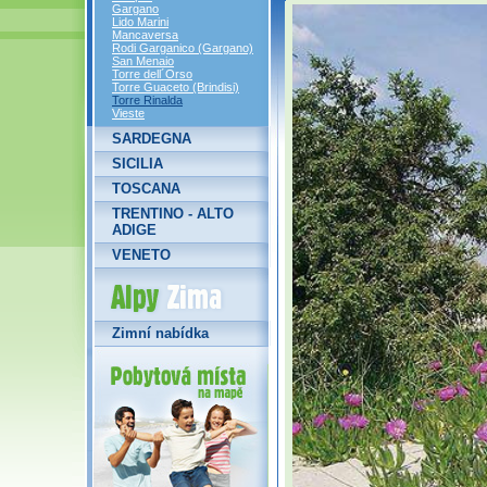
Gargano
Lido Marini
Mancaversa
Rodi Garganico (Gargano)
San Menaio
Torre dell´Orso
Torre Guaceto (Brindisi)
Torre Rinalda
Vieste
SARDEGNA
SICILIA
TOSCANA
TRENTINO - ALTO
ADIGE
VENETO
Alpy Zima
Zimní nabídka