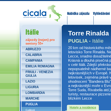
Nabídka zájezdů
Vyhledávání
Itálie
Torre Rinalda
PUGLIA -
Itálie
zájezdy (nejen) pro
seniory 55+
20 km od historického mě
ABRUZZO
letovisko Torre Rinalda. N
CALABRIA
Lecce, snadno dosažitel
Krásná a dlouhá písečná pl
CAMPANIA
v celé Itálii. Zdejší překr
EMILIA ROMAGNA
nepopsatelně nádherné ba
FRIULI - VENEZIA
nejkrásnějších v Evropě. 
GIULIA
letovisek, zejména právě 
ohodnocení "Bandiera Blu"
LAZIO
a nejkrásnější moře v Evrop
LIGURIA
Torre Suda, Rivabella atd.
LOMBARDIA
turisty, restaurace pizzer
blízkém Lecce
MARCHE
PUGLIA
Hotely a residence
Gallipoli