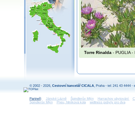
Torre Rinalda
- PUGLIA -
© 2002 - 2026,
Cestovní kancelář CICALA
, Praha - tel: 241 43 4444 - 
Partneři
:
Jánské Lázně
Špindlerův Mlýn
Harrachov ubytování
C
Špindlerův Mlýn
Pneu, hliníková kola
wellness pobyty pro dva