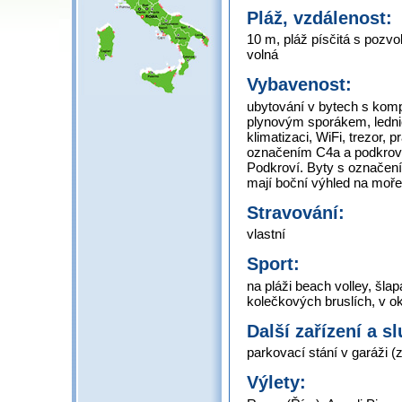
Pláž, vzdálenost:
10 m, pláž písčitá s pozv
volná
Vybavenost:
ubytování v bytech s komp
plynovým sporákem, lednic
klimatizaci, WiFi, trezor, 
označením C4a a podkrovn
Podkroví. Byty s označen
mají boční výhled na moře
Stravování:
vlastní
Sport:
na pláži beach volley, šlap
kolečkových bruslích, v ok
Další zařízení a s
parkovací stání v garáži (
Výlety: