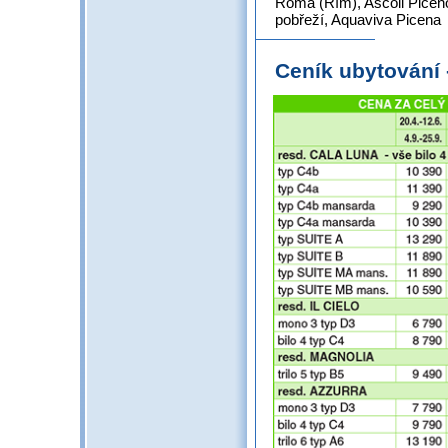
Roma (Řím), Ascoli Piceno,
pobřeží, Aquaviva Picena
Ceník ubytování