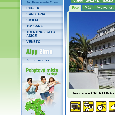
objednávka / přihláška
San Benedetto del Tronto
Foto
Pláž
Vybavenost
PUGLIA
SARDEGNA
SICILIA
TOSCANA
TRENTINO - ALTO
ADIGE
VENETO
Alpy Zima
Zimní nabídka
Residence CALA LUNA
-