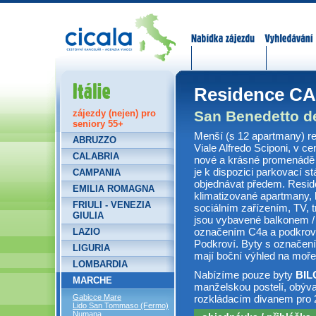
Nabídka zájezdů
Vyhledávání
Itálie
Residence C
San Benedetto de
zájezdy (nejen) pro
seniory 55+
Menší (s 12 apartmany) r
ABRUZZO
Viale Alfredo Sciponi, v c
CALABRIA
nové a krásné promenádě je
je k dispozici parkovací st
CAMPANIA
objednávat předem. Resid
EMILIA ROMAGNA
klimatizované apartmany,
FRIULI - VENEZIA
sociálním zařízením, TV, 
GIULIA
jsou vybavené balkonem /
označením C4a a podkrovn
LAZIO
Podkroví. Byty s označen
LIGURIA
mají boční výhled na moře
LOMBARDIA
Nabízíme pouze byty
BIL
MARCHE
manželskou postelí, obýv
Gabicce Mare
rozkládacím divanem pro 
Lido San Tommaso (Fermo)
Numana