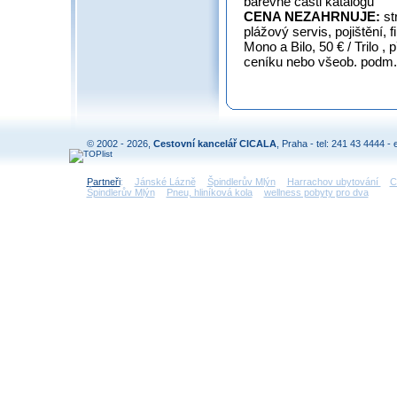
barevné části katal
CENA NEZAHRNUJE:
st
plážový servis, pojištění, f
Mono a Bilo, 50 € / Trilo , 
ceníku nebo všeob. podm. 
© 2002 - 2026,
Cestovní kancelář CICALA
, Praha - tel: 241 43 4444 - 
Partneři
:
Jánské Lázně
Špindlerův Mlýn
Harrachov ubytování
C
Špindlerův Mlýn
Pneu, hliníková kola
wellness pobyty pro dva