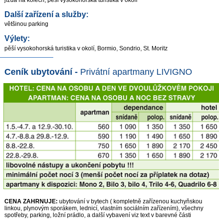
jízda na kolech, pěší vysokohorská turistika v okolí
Další zařízení a služby:
většinou parking
Výlety:
pěší vysokohorská turistika v okolí, Bormio, Sondrio, St. Moritz
Ceník ubytování -
Privátní apartmany LIVIGNO
CENA ZAHRNUJE:
ubytování v bytech ( kompletně zařízenou kuchyňskou
linkou, plynovým sporákem, lednicí, vlastním sociálním zařízením), všechny
spotřeby, parking, ložní prádlo, a další vybavení viz text v barevné části