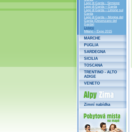
Lago di Garda - Sirmione
Lago di Garda – Garda
Lago di Garda – Limone sul
Garda
Lago di Garda – Moniga del
Garda (Desenzano del
Garda)
Livigno
Milano – Expo 2015
MARCHE
PUGLIA
SARDEGNA
SICILIA
TOSCANA
TRENTINO - ALTO
ADIGE
VENETO
Alpy Zima
Zimní nabídka