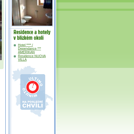
Residence a
hotely v okolí
Hotel **** /
Dependance ***
AMERIKAN
Residence NUOVA
VILLA