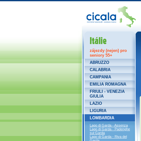
Itálie
zájezdy (nejen) pro
seniory 55+
ABRUZZO
CALABRIA
CAMPANIA
EMILIA ROMAGNA
FRIULI - VENEZIA
GIULIA
LAZIO
LIGURIA
LOMBARDIA
Lago di Garda - Assenza
Lago di Garda - Padenghe
sul Garda
Lago di Garda - Riva del
Garda