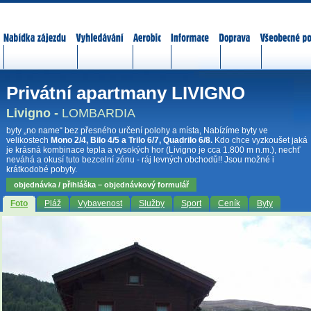
Nabídka zájezdů
Vyhledávání
Aerobic
Informace
Doprava
Všeobecné p
Privátní apartmany LIVIGNO
Livigno -
LOMBARDIA
byty „no name“ bez přesného určení polohy a místa, Nabízíme byty ve
velikostech
Mono 2/4, Bilo 4/5 a Trilo 6/7, Quadrilo 6/8.
Kdo chce vyzkoušet jaká
je krásná kombinace tepla a vysokých hor (Livigno je cca 1.800 m n.m.), nechť
neváhá a okusí tuto bezcelní zónu - ráj levných obchodů!! Jsou možné i
krátkodobé pobyty.
objednávka / přihláška – objednávkový formulář
Foto
Pláž
Vybavenost
Služby
Sport
Ceník
Byty