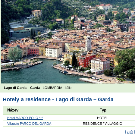
Lago di Garda – Garda
- LOMBARDIA -
Itálie
Hotely a residence - Lago di Garda – Garda
Název
Typ
Hotel MARCO POLO ***
HOTEL
Villaggio PARCO DEL GARDA
RESIDENCE / VILLAGGIO
[
zpět
]