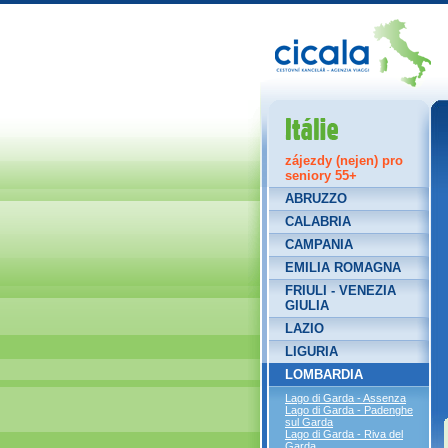
Itálie
zájezdy (nejen) pro
seniory 55+
ABRUZZO
CALABRIA
CAMPANIA
EMILIA ROMAGNA
FRIULI - VENEZIA
GIULIA
LAZIO
LIGURIA
LOMBARDIA
Lago di Garda - Assenza
Lago di Garda - Padenghe
sul Garda
Lago di Garda - Riva del
Garda