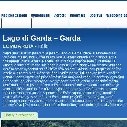
Nabídka zájezdů
Vyhledávání
Aerobic
Informace
Doprava
Všeobecné p
Lago di Garda – Garda
LOMBARDIA -
Itálie
Největším italským jezerem je jezero Lago di Garda, které je sevřené mezi
vysokými masivy hor. Z jižní strany, kde je jezero ohraničeno nížinou jsou i
přístupnější pláže jezera. Na této jižní straně je nejvíce hotelů, residencí a
villaggi a také překrásné, malebné a okouzlující historické městečko Sirmione,
které nesmíte vynechat při návštěvě této oblasti. Krásné jsou projížďky lodí po
jezeře a jezero v plné kráse nejlépe uvidíte po využití lanovky, která končí na
vrcholku hor. Sugestivně působí městečka omývaná vodou a sevřená vysokými
prudce stoupajícími svahy hor. Na východní straně jezera se nachází město,
které dalo tomuto jezeru název, město historické město Garda. Toto město je
velmi navštěvované také z důvodu výhodné polohy k blízkému historickému
městu Verona (cca 30 km. V polovině měsíce srpna se zde konají tradiční
veslařské závody. Severně od města Garda je výběžek San Vigilio, které
dominuje nádherná vila Guarienti s velkou a krásnou zahradou. Nezapomeňte
ani návštěvu jižně sousedícího města Bardolino, které dalo jméno skvělému vínu
Hotely a residence