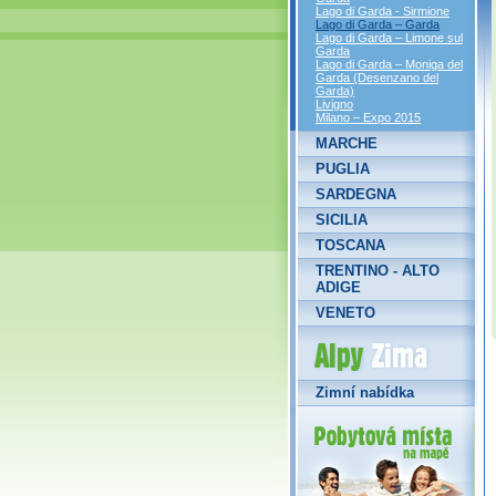
Lago di Garda - Sirmione
Lago di Garda – Garda
Lago di Garda – Limone sul
Garda
Lago di Garda – Moniga del
Garda (Desenzano del
Garda)
Livigno
Milano – Expo 2015
MARCHE
PUGLIA
SARDEGNA
SICILIA
TOSCANA
TRENTINO - ALTO
ADIGE
VENETO
Alpy Zima
Zimní nabídka