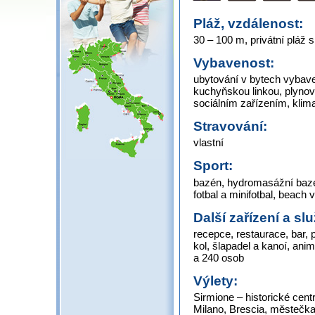
Pláž, vzdálenost:
30 – 100 m, privátní pláž
Vybavenost:
ubytování v bytech vybav
kuchyňskou linkou, plynov
sociálním zařízením, klima
Stravování:
vlastní
Sport:
bazén, hydromasážní bazén,
fotbal a minifotbal, beach v
Další zařízení a sl
recepce, restaurace, bar, 
kol, šlapadel a kanoí, ani
a 240 osob
Výlety:
Sirmione – historické cen
Milano, Brescia, městečk