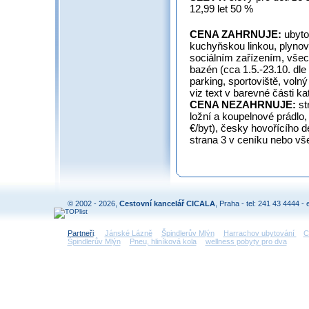
12,99 let 50 %
CENA ZAHRNUJE:
ubyto
kuchyňskou linkou, plynov
sociálním zařízením, všech
bazén (cca 1.5.-23.10. dle
parking, sportoviště, volný
viz text v barevné části ka
CENA NEZAHRNUJE:
st
ložní a koupelnové prádlo,
€/byt), česky hovořícího de
strana 3 v ceníku nebo vš
© 2002 - 2026,
Cestovní kancelář CICALA
, Praha - tel: 241 43 4444 - 
Partneři
:
Jánské Lázně
Špindlerův Mlýn
Harrachov ubytování
C
Špindlerův Mlýn
Pneu, hliníková kola
wellness pobyty pro dva