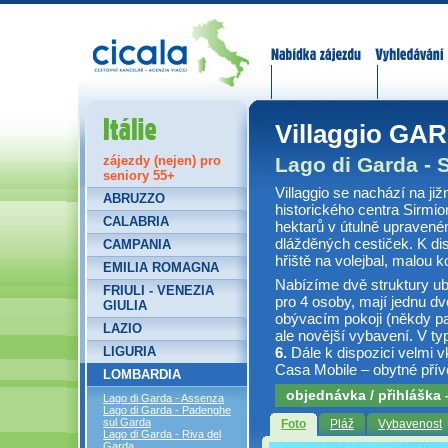
Nabídka zájezdů
Vyhledávání
Itálie
Villaggio GA
Lago di Garda - 
zájezdy (nejen) pro
seniory 55+
Villaggio se nachází na ji
ABRUZZO
historického centra Sirmi
CALABRIA
hektarů v útulně upravené
dlážděných cestiček. K dis
CAMPANIA
hřiště na volejbal, malou k
EMILIA ROMAGNA
Nabízíme dvě struktury ub
FRIULI - VENEZIA
pro 4 osoby, mají jednu dv
GIULIA
obývacím pokoji (někdy pa
LAZIO
ale novější vybavení. V typ
LIGURIA
6.
Dále k dispozici velmi 
Casa Mobile – obytné přívě
LOMBARDIA
objednávka / přihláška
Lago di Garda - Assenza
Lago di Garda - Padenghe
sul Garda
Foto
Pláž
Vybavenost
Lago di Garda - Riva del
Garda