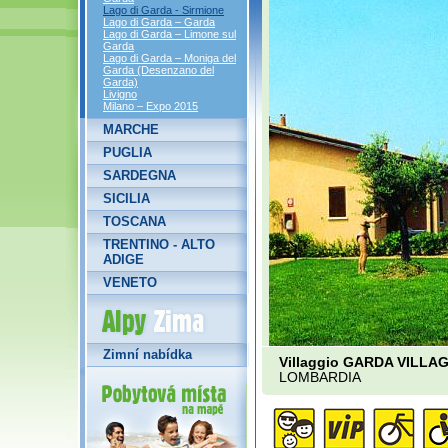
Lago di Garda - Sirmione
Lago di Garda – Garda
Lago di Garda – Limone sul
Garda
Lago di Garda – Moniga del
Garda (Desenzano del
Garda)
Livigno
Milano – Expo 2015
MARCHE
PUGLIA
SARDEGNA
SICILIA
TOSCANA
TRENTINO - ALTO
ADIGE
VENETO
Alpy Zima
Zimní nabídka
Villaggio GARDA VILLA
LOMBARDIA