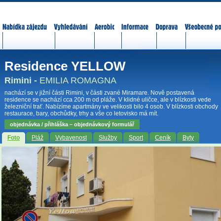
Nabídka zájezdů
Vyhledávání
Aerobic
Informace
Doprava
Všeobecné p
Residence YELLOW
Rimini -
EMILIA ROMAGNA
nachází se v jižní části Rimini, v části zvané Miramare. Nově postavená
residence se nachází cca 200 m od pláže. V klidné uličce, ale v blízkosti vede
železniční trať. Nabízíme apartmány ve velikosti bilo 4 osob. V blízkosti obchody
restaurace, bary, obchůdky, trhy a vše co letovisko má mít.
objednávka / přihláška – objednávkový formulář
Foto
Pláž
Vybavenost
Služby
Sport
Ceník
Byty