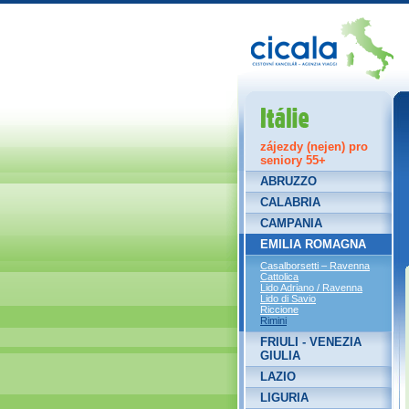
Itálie
zájezdy (nejen) pro
seniory 55+
ABRUZZO
CALABRIA
CAMPANIA
EMILIA ROMAGNA
Casalborsetti – Ravenna
Cattolica
Lido Adriano / Ravenna
Lido di Savio
Riccione
Rimini
FRIULI - VENEZIA
GIULIA
LAZIO
LIGURIA