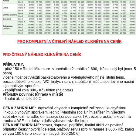
PRO KOMPLETNÍ A ČITELNÝ NÁHLED KLIKNĚTE NA CENÍK
PRO ČITELNÝ NÁHLED KLIKNĚTE NA CENÍK
PŘÍPLATKY:
- pláž 150 v Rimini Miramare: slunečník a 2 lehátka 1.600,- Kč na celý byt (max. 5
osob)
v ceně možnost využití basketbalového a volejbalového hřiště, stolní tenis,
bocce, dětského koutku, WC, krytých sprch, zapůjčení míčů a sportovního náčiní
k jednotlivým sportům.
- zapůjčení kola 800,- Kč / týden (na dotaz)
Příplatky povinné: (úhrada v místě)
- finální úklid: bilo 50 €
CENA ZAHRNUJE:
ubytování v bytech s kompletně zařízenou kuchyňskou
linkou, plynovým sporákem, lednicí, vlastním sociálním zařízením, všechny
spotřeby, ložní prádlo, klimatizace (za poplatek), TV, trezor, pračka, mikrovlnná
trouba a WiFi na dotaz a další vybavení viz dle textu
CENA NEZAHRNUJE:
stravu, dopravu, pojištění, finální úklid viz povinné
příplatky, česky hovořící delegát, plážový servis (pro Miramare 1.600,- Kč), kauci
ve výši 100 € (pro skupiny mladých 200-250 €)