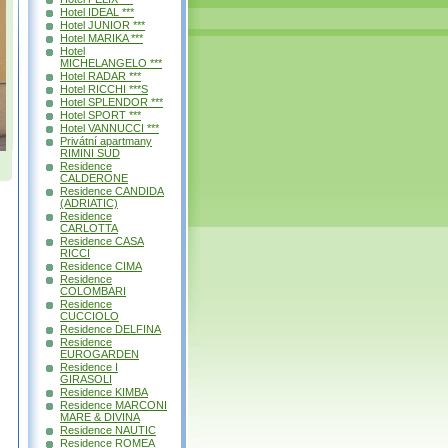
Hotel IDEAL ***
Hotel JUNIOR ***
Hotel MARIKA ***
Hotel
MICHELANGELO ***
Hotel RADAR ***
Hotel RICCHI ***S
Hotel SPLENDOR ***
Hotel SPORT ***
Hotel VANNUCCI ***
Privátní apartmany
RIMINI SUD
Residence
CALDERONE
Residence CANDIDA
(ADRIATIC)
Residence
CARLOTTA
Residence CASA
RICCI
Residence CIMA
Residence
COLOMBARI
Residence
CUCCIOLO
Residence DELFINA
Residence
EUROGARDEN
Residence I
GIRASOLI
Residence KIMBA
Residence MARCONI
MARE & DIVINA
Residence NAUTIC
Residence ROMEA