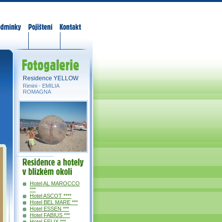
odmínky
Pojištění
Kontakt
Fotogalerie
Residence YELLOW
Rimini -
EMILIA
ROMAGNA
Residence a
hotely v okolí
Hotel AL MAROCCO
***
Hotel ASCOT ****
Hotel BEL MARE ***
Hotel ESSEN ***
Hotel FABIUS ***
Hotel FELIX ***