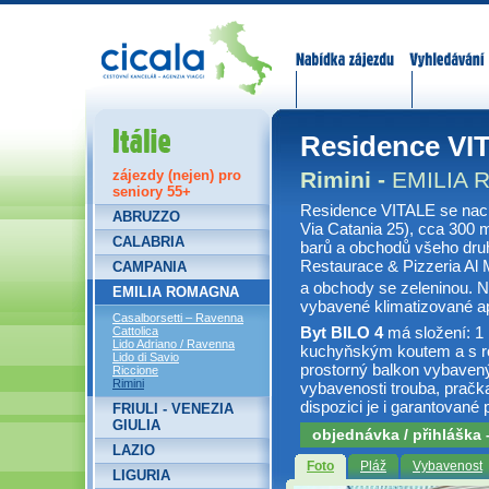
Nabídka zájezdů
Vyhledávání
Itálie
Residence VI
Rimini -
EMILIA
zájezdy (nejen) pro
seniory 55+
Residence VITALE se nach
ABRUZZO
Via Catania 25), cca 300 m
CALABRIA
barů a obchodů všeho druh
Restaurace & Pizzeria Al 
CAMPANIA
a obchody se zeleninou. 
EMILIA ROMAGNA
vybavené klimatizované ap
Casalborsetti – Ravenna
Byt BILO 4
má složení: 1
Cattolica
Lido Adriano / Ravenna
kuchyňským koutem a s r
Lido di Savio
prostorný balkon vybaven
Riccione
Rimini
vybavenosti trouba, pračka
dispozici je i garantované
FRIULI - VENEZIA
GIULIA
objednávka / přihláška
LAZIO
Foto
Pláž
Vybavenost
LIGURIA