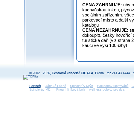
CENA ZAHRNUJE:
ubyto
kuchyňskou linkou, plynov
sociálním zařízením, všech
parkovací místo a další vy
katalogu
CENA NEZAHRNUJE:
st
dokoupit), česky hovořící 
turistická daň (viz strana
kauci ve výši 100 €/byt
© 2002 - 2026,
Cestovní kancelář CICALA
, Praha - tel: 241 43 4444 - 
Partneři
:
Jánské Lázně
Špindlerův Mlýn
Harrachov ubytování
C
Špindlerův Mlýn
Pneu, hliníková kola
wellness pobyty pro dva