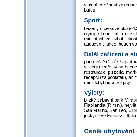
vlastní, možnost zakoupen
bufet)
Sport:
bazény o celkové ploše 4
olympijského - 50 m) se sl
minifotbal, volleybal, lukos
aquagym, tanec, beach vo
Další zařízení a s
parkoviště (1 vůz / apartm
villaggia, veřejný barbecu
restaurace, pizzeria, mark
recepci (za poplatek), anim
miniclub, hřiště pro psy
Výlety:
blízký zábavní park Mirab
Fiabilandia (Rimini), největ
San Marino, San Leo, Urbi
jeskyně ve Frasassi, Italia
Ceník ubytování