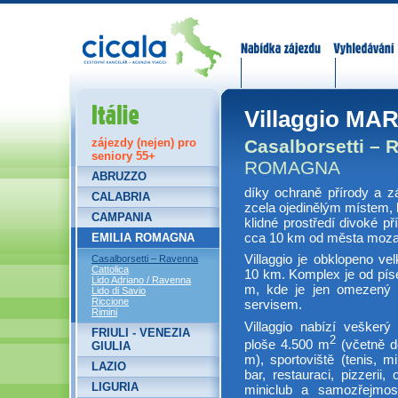
Nabídka zájezdů
Vyhledávání
Itálie
Villaggio MA
Casalborsetti – 
zájezdy (nejen) pro
seniory 55+
ROMAGNA
ABRUZZO
díky ochraně přírody a z
CALABRIA
zcela ojedinělým místem, k
CAMPANIA
klidné prostředí divoké pří
cca 10 km od města moza
EMILIA ROMAGNA
Villaggio je obklopeno v
Casalborsetti – Ravenna
Cattolica
10 km. Komplex je od pís
Lido Adriano / Ravenna
m, kde je jen omezený 
Lido di Savio
Riccione
servisem.
Rimini
Villaggio nabízí veškerý
FRIULI - VENEZIA
2
ploše 4.500 m
(včetně d
GIULIA
m), sportoviště (tenis, mi
LAZIO
bar, restauraci, pizzerii
LIGURIA
miniclub a samozřejmos