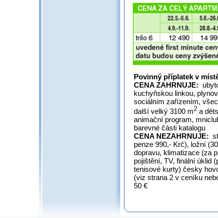
Povinný příplatek v míst
CENA ZAHRNUJE:
ubyto
kuchyňskou linkou, plynov
sociálním zařízením, všec
2
další velký 3100 m
a děts
animační program, mniclub,
barevné části katalogu
CENA NEZAHRNUJE:
st
penze 990,- Krč), ložní (3
dopravu, klimatizace (za p
pojištění, TV, finální úklid
tenisové kurty) česky hovo
(viz strana 2 v ceníku ne
50 €