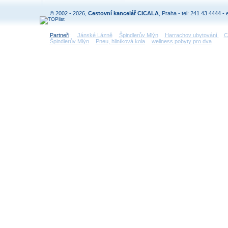
© 2002 - 2026,
Cestovní kancelář CICALA
, Praha - tel: 241 43 4444 - 
Partneři
:
Jánské Lázně
Špindlerův Mlýn
Harrachov ubytování
C
Špindlerův Mlýn
Pneu, hliníková kola
wellness pobyty pro dva