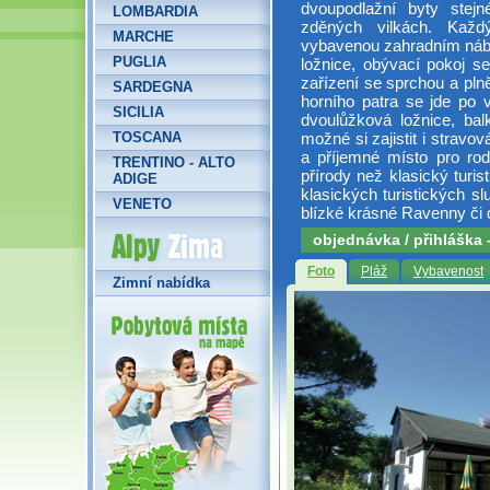
dvoupodlažní byty stejn
LOMBARDIA
zděných vilkách. Kaž
MARCHE
vybavenou zahradním náb
PUGLIA
ložnice, obývací pokoj s
zařízení se sprchou a pln
SARDEGNA
horního patra se jde po 
SICILIA
dvoulůžková ložnice, bal
možné si zajistit i stravo
TOSCANA
a příjemné místo pro rod
TRENTINO - ALTO
přírody než klasický turi
ADIGE
klasických turistických sl
VENETO
blízké krásné Ravenny či d
Alpy Zima
objednávka / přihláška
Foto
Pláž
Vybavenost
Zimní nabídka