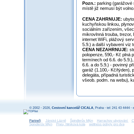
Pozn.:
parking (garážové 
místě již nemusí být volno
CENA ZAHRNUJE:
ubyto
kuchyňskou linkou, plynov
sociálním zařízením, všec
mikrovlnná trouba, trezor,
internet WiFi, plážový serv
5.9.) a další vybavení viz 
CENA NEZAHRNUJE:
st
polopenze, 590,- Kč plná p
termínech od 6.6. do 5.9.), 
6.6. a do 5.9.) - povinný p
garáž (1.100,- Kč/týden), 
delegáta, případná turisti
všeob. podm. na webu), ka
© 2002 - 2026,
Cestovní kancelář CICALA
, Praha - tel: 241 43 4444 - 
Partneři
:
Jánské Lázně
Špindlerův Mlýn
Harrachov ubytování
C
Špindlerův Mlýn
Pneu, hliníková kola
wellness pobyty pro dva