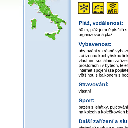
Pláž, vzdálenost:
50 m, pláž jemně písčitá 
organizovaná pláž
Vybavenost:
ubytování v krásně vybav
zařízenou kuchyňskou link
vlastním sociálním zaříze
prostorách i v bytech, tele
internet spojení (za poplat
většinou s balkonem s bo
Stravování:
vlastní
Sport:
bazén s lehátky, půjčování 
na kolech a kolečkových br
Další zařízení a sl
chráněný parking a uzavře