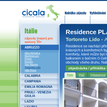
Nabídka zájezdů
Vyhledávání
Itálie
Residence P
Tortoreto Lido -
zájezdy (nejen) pro
seniory 55+
Residence se nachází pří
ABRUZZO
krásných a komfortních by
Alba Adriatica
komforty, které může byt 
Martinsicuro
balkonem s bočním či čel
Pineto
obchody všeho druhu. Nabíz
Roseto
Silvi Marina
Tortoreto Lido
objednávka / přihláška
Villa Rosa
Foto
Pláž
Vybavenost
CALABRIA
CAMPANIA
EMILIA ROMAGNA
FRIULI - VENEZIA
GIULIA
LAZIO
LIGURIA