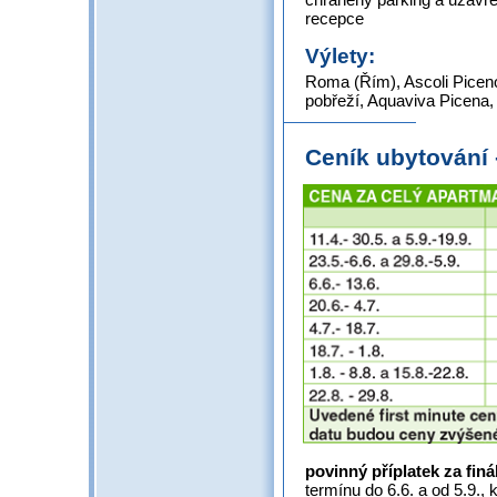
recepce
Výlety:
Roma (Řím), Ascoli Piceno,
pobřeží, Aquaviva Picena, 
Ceník ubytování
povinný příplatek za finá
termínu do 6.6. a od 5.9., 