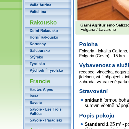
Valle Aurina
Valtellina
Rakousko
Garni Agriturismo Salizz
Folgaria / Lavarone
Dolní Rakousko
Horní Rakousko
Poloha
Korutany
Salcbursko
Folgaria - lokalita Callian
Folgaria (Costa) - 15 km
Štýrsko
Tyrolsko
Vybavenost a služ
Východní Tyrolsko
recepce, vinotéka, degust
jídelnou, wi-fi připojení k 
Francie
zahrada, vyhrazené parko
Hautes Alpes
Stravování
Isere
snídaně
formou bohat
Savoie
surovin včetně nápoj
Savoie - Les Trois
Vallées
Popis pokojů
Savoie - Paradiski
Standard 1
25 m² - p