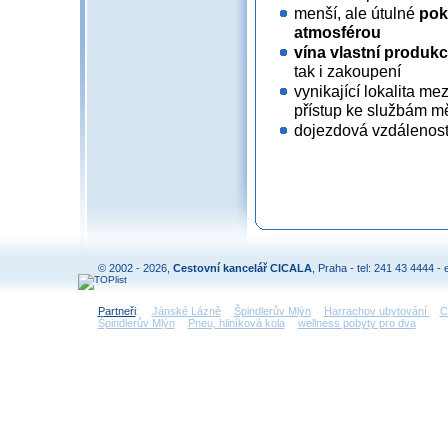
menší, ale útulné
pok
atmosférou
vína vlastní produk
tak i zakoupení
vynikající lokalita m
přístup ke službám m
dojezdová vzdálenost 
© 2002 - 2026,
Cestovní kancelář CICALA
, Praha - tel: 241 43 4444 - 
Partneři
:
Jánské Lázně
Špindlerův Mlýn
Harrachov ubytování
C
Špindlerův Mlýn
Pneu, hliníková kola
wellness pobyty pro dva