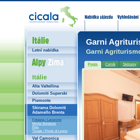
Nabídka zájezdů
Vyhledávání
Itálie
Garni Agrituri
Garni Agriturismo
Letní nabídka
Alpy Zima
Popis
Ceník
Skipasy
Itálie
Alta Valtellina
Dolomiti Superski
Piemonte
Skirama Dolomiti
Adamello Brenta
Folgaria / Lavarone
Monte Bondone
Pejo
Tonale / Ponte di Legno
Val Camonica