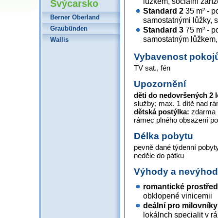
lůžkem, sociální zaří
Švýcarsko
Standard 2
35 m² - p
Berner Oberland
samostatnými lůžky, s
Graubünden
Standard 3
75 m² - p
samostatným lůžkem, s
Wallis
Vybavenost pokoj
TV sat., fén
Upozornění
děti do nedovršených 2 
služby; max. 1 dítě nad r
dětská postýlka:
zdarma (
rámec plného obsazení pok
Délka pobytu
pevně dané týdenní pobyty
neděle do pátku
Výhody a nevýho
romantické prostřed
obklopené vinicemii
deální pro milovníky
lokálnch specialit v r