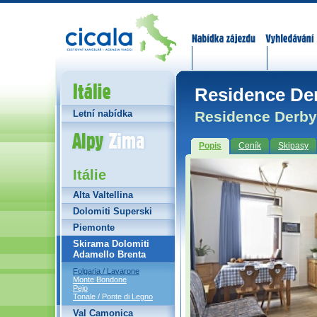
Nabídka zájezdů
Vyhledávání
Itálie
Residence Der
Residence Derby 
Letní nabídka
Alpy Zima
Popis
Ceník
Skipasy
Itálie
Alta Valtellina
Dolomiti Superski
Piemonte
Skirama Dolomiti
Adamello Brenta
Folgaria / Lavarone
Monte Bondone
Pejo
Tonale / Ponte di Legno
Val Camonica