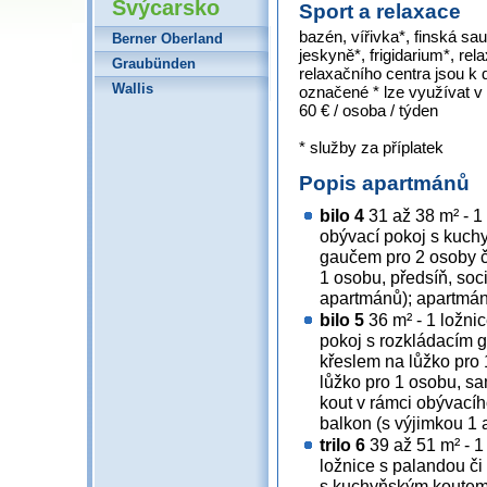
Švýcarsko
Sport a relaxace
bazén, vířivka*, finská sa
Berner Oberland
jeskyně*, frigidarium*, rel
Graubünden
relaxačního centra jsou k 
Wallis
označené * lze využívat v 
60 € / osoba / týden
* služby za příplatek
Popis apartmánů
bilo 4
31 až 38 m² - 1
obývací pokoj s kuch
gaučem pro 2 osoby či
1 osobu, předsíň, soci
apartmánů); apartmán
bilo 5
36 m² - 1 ložni
pokoj s rozkládacím 
křeslem na lůžko pro 
lůžko pro 1 osobu, s
kout v rámci obývacího
balkon (s výjimkou 1
trilo 6
39 až 51 m² - 1
ložnice s palandou či
s kuchyňským koutem