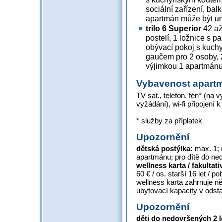
sociální zařízení, bal
apartmán může být u
trilo 6 Superior
42 až
postelí, 1 ložnice s p
obývací pokoj s kuch
gaučem pro 2 osoby, 2
výjimkou 1 apartmánu
Vybavenost apart
TV sat., telefon, fén* (na 
vyžádání), wi-fi připojení k
* služby za příplatek
Upozornění
dětská postýlka:
max. 1;
apartmánu; pro dítě do ne
wellness karta / fakultat
60 € / os. starší 16 let / po
wellness karta
zahrnuje ně
ubytovací kapacity v odsta
Upozornění
děti do nedovršených 2 