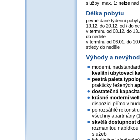
služby; max. 1;
nelze
nad 
Délka pobytu
pevně dané týdenní pobyty 
13.12. do 20.12. od / do n
v termínu od 08.12. do 13.
do neděle
v termínu od 06.01. do 10
středy do neděle
Výhody a nevýho
moderní, nadstandar
kvalitní ubytovací k
pestrá paleta typolog
prakticky řešených
a
dostatečná kapacita 
krásné moderní wel
dispozici přímo v bud
po rozsáhlé rekonstru
všechny apartmány (1 
skvělá dostupnost d
rozmanitou nabídkou 
služeb
fakultativní závěrečn