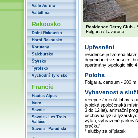
Valle Aurina
Valtellina
Rakousko
Residence Derby Club
- 
Folgaria / Lavarone
Dolní Rakousko
Horní Rakousko
Upřesnění
Korutany
Salcbursko
residence je tvořena hlav
dependancí v sousecní bud
Štýrsko
apartmány typologie bilo 4 a
Tyrolsko
Poloha
Východní Tyrolsko
Folgaria, centrum - 200 m,
Francie
Vybavenost a služ
Hautes Alpes
recepce / menší lobby s p
Isere
typická společenská místn
3 do 12 let), animační progr
Savoie
úschovna lyží a lyžařskýc
Savoie - Les Trois
výtah, vyhrazené parkovišt
Vallées
pračka*
Savoie - Paradiski
* služby za příplatek