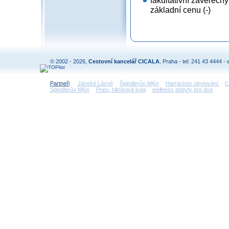
základní cenu (-)
© 2002 - 2026,
Cestovní kancelář CICALA
, Praha - tel: 241 43 4444 - 
Partneři
:
Jánské Lázně
Špindlerův Mlýn
Harrachov ubytování
C
Špindlerův Mlýn
Pneu, hliníková kola
wellness pobyty pro dva