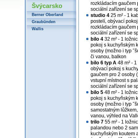
rozkládacím gaučem pr
Švýcarsko
sociální zařízení se 
Berner Oberland
studio 4
25 m² - 1 ka
postelí, obývací pok
Graubünden
rozkládacím gaučem pr
Wallis
sociální zařízení se 
bilo 4
32 m² - 1 ložni
pokoj s kuchyňským 
osoby (možno i typ "šu
či vanou, balkon
bilo 6 typ A
48 m² - 1
obývací pokoj s kuch
gaučem pro 2 osoby (m
vstupní místnost s pa
sociální zařízení se 
bilo 5
48 m² - 1 ložni
pokoj s kuchyňským 
osoby (možno i typ "šu
samostatným lůžkem, s
vanou, výhled na Vall
trilo 7
55 m² - 1 ložni
palandou nebo 2 samo
kuchyňským koutem a