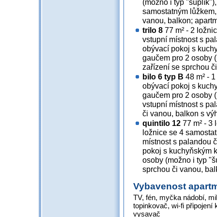
(možno i typ "šuplík")
samostatným lůžkem, 2
vanou, balkon; apart
trilo 8
77 m² - 2 ložni
vstupní místnost s pa
obývací pokoj s kuch
gaučem pro 2 osoby (m
zařízení se sprchou č
bilo 6 typ B
48 m² - 1
obývací pokoj s kuch
gaučem pro 2 osoby (m
vstupní místnost s pa
či vanou, balkon s vý
quintilo 12
77 m² - 3 
ložnice se 4 samostat
místnost s palandou č
pokoj s kuchyňským 
osoby (možno i typ "šu
sprchou či vanou, ba
Vybavenost apart
TV, fén, myčka nádobí, mi
topinkovač, wi-fi připojení 
vysavač