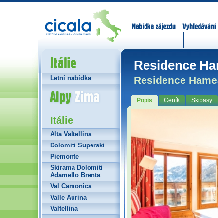
Nabídka zájezdů
Vyhledávání
Itálie
Residence Ham
Residence Hameau
Letní nabídka
Alpy Zima
Popis
Ceník
Skipasy
Itálie
Alta Valtellina
Dolomiti Superski
Piemonte
Skirama Dolomiti
Adamello Brenta
Val Camonica
Valle Aurina
Valtellina