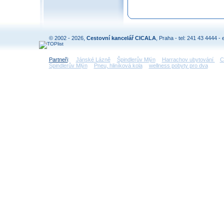
© 2002 - 2026,
Cestovní kancelář CICALA
, Praha - tel: 241 43 4444 - 
Partneři
:
Jánské Lázně
Špindlerův Mlýn
Harrachov ubytování
C
Špindlerův Mlýn
Pneu, hliníková kola
wellness pobyty pro dva