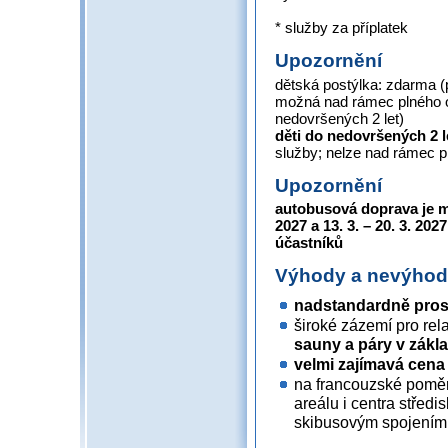
* služby za příplatek
Upozornění
dětská postýlka: zdarma (
možná nad rámec plného o
nedovršených 2 let)
děti do nedovršených 2 
služby; nelze nad rámec 
Upozornění
autobusová doprava je mo
2027 a 13. 3. – 20. 3. 202
účastníků
Výhody a nevýho
nadstandardně pros
široké zázemí pro rel
sauny a páry v zákl
velmi zajímavá cena
na francouzské poměr
areálu i centra střed
skibusovým spojením 