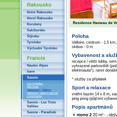
Rakousko
Dolní Rakousko
Horní Rakousko
Residence Hameau de Va
Korutany
Salcbursko
Poloha
Štýrsko
Valloire, centrum - 1,5 km, 
Tyrolsko
skibus - 0 m
Východní Tyrolsko
Vybavenost a služ
Francie
recepce / větší lobby, sem
Hautes Alpes
vyhrazené parkoviště (poč
elektroauta*), ranní donáš
Isere
Savoie
* služby za příplatek
Les Sybelles
Sport a relaxace
Val Cenis
Valmeinier / Valloire
Valmorel / Saint Francois
vnitřní bazén 14 x 8 m, s
Longchamp
ping pong (půjčení vybave
Savoie - Les Trois
Popis apartmánů
Vallées
Savoie - Paradiski
mono 2
20 m² - , ob