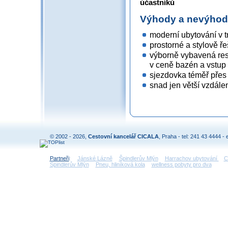
účastníků
Výhody a nevýho
moderní ubytování v t
prostorné a stylově 
výborně vybavená resi
v ceně bazén a vstup 
sjezdovka téměř přes 
snad jen větší vzdále
© 2002 - 2026,
Cestovní kancelář CICALA
, Praha - tel: 241 43 4444 - 
Partneři
:
Jánské Lázně
Špindlerův Mlýn
Harrachov ubytování
C
Špindlerův Mlýn
Pneu, hliníková kola
wellness pobyty pro dva