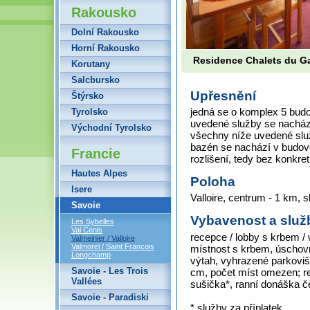
Rakousko
Dolní Rakousko
Horní Rakousko
Residence Chalets du Ga
Korutany
Salcbursko
Upřesnění
Štýrsko
jedná se o komplex 5 budo
Tyrolsko
uvedené služby se nachází
Východní Tyrolsko
všechny níže uvedené služ
bazén se nachází v budov
Francie
rozlišení, tedy bez konkre
Hautes Alpes
Poloha
Isere
Valloire, centrum - 1 km, s
Savoie
Vybavenost a služ
Les Sybelles
Val Cenis
recepce / lobby s krbem / w
Valmeinier / Valloire
Valmorel / Saint Francois
místnost s krbem, úschovn
Longchamp
výtah, vyhrazené parkoviš
Savoie - Les Trois
cm, počet míst omezen; r
Vallées
sušička*, ranní donáška č
Savoie - Paradiski
* služby za příplatek