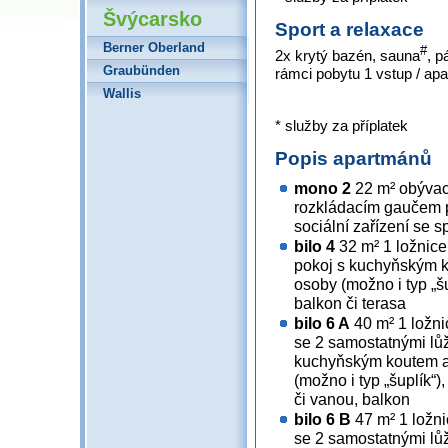
Švýcarsko
Sport a relaxace
Berner Oberland
#
2x krytý bazén, sauna
, p
Graubünden
rámci pobytu 1 vstup / apa
Wallis
* služby za příplatek
Popis apartmánů
mono 2
22 m² obývac
rozkládacím gaučem pr
sociální zařízení se s
bilo 4
32 m² 1 ložnice
pokoj s kuchyňským 
osoby (možno i typ „šu
balkon či terasa
bilo 6 A
40 m² 1 ložni
se 2 samostatnými lůž
kuchyňským koutem a
(možno i typ „šuplík“)
či vanou, balkon
bilo 6 B
47 m² 1 ložni
se 2 samostatnými lůž