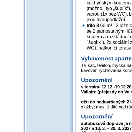
kuchyňským koutem a
(možno i typ „šuplík“)
vanou (1x bez WC), ba
jsou dvoupodlažní
trilo 8
60 m² - 2 ložni
se 2 samostatnými lů
koutem a rozkládacím
"šuplík"), 2x sociální
WC), balkon či teras
Vybavenost apart
TV sat., telefon, myčka ná
kávovar, rychlovarná konv
Upozornění
v termínu 12.12.-19.12.2
Valloire (přejezdy do Va
děti do nedovršených 2 l
služby; max. 1 dítě nad 
Upozornění
autobusová doprava je mo
2027 a 13. 3. – 20. 3. 202