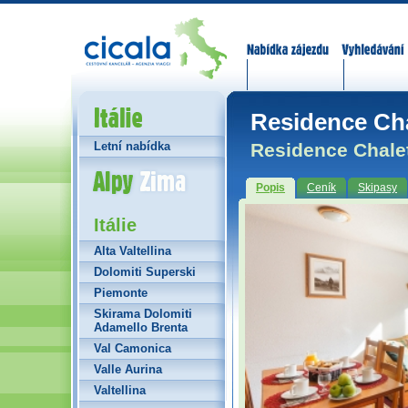
Nabídka zájezdů
Vyhledávání
Itálie
Residence Chal
Residence Chalets
Letní nabídka
Alpy Zima
Popis
Ceník
Skipasy
Itálie
Alta Valtellina
Dolomiti Superski
Piemonte
Skirama Dolomiti
Adamello Brenta
Val Camonica
Valle Aurina
Valtellina