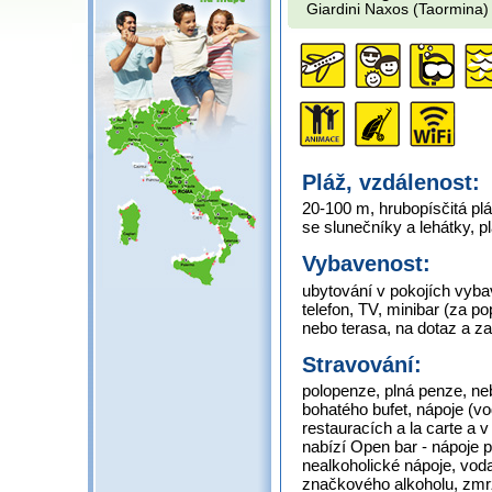
Giardini Naxos (Taormina)
Pláž, vzdálenost:
20-100 m, hrubopísčitá plá
se slunečníky a lehátky, 
Vybavenost:
ubytování v pokojích vyba
telefon, TV, minibar (za pop
nebo terasa, na dotaz a z
Stravování:
polopenze, plná penze, neb
bohatého bufet, nápoje (vo
restauracích a la carte a v
nabízí Open bar - nápoje 
nealkoholické nápoje, voda,
značkového alkoholu, zmr