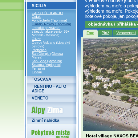
V Hotelové budově jsou k 
výhledem na moře a pokoj
SICILIA
výhledem na moře. Pokoje 
CAPO D´ORLANDO
hotelové pokoje, jen pokoj
Cefalu
Fondachello (Taormina)
objednávka / přihláška
Giardini Naxos (Taormina)
Letecké poznávací
zájezdy: akce senior 55+
Foto
Pláž
Vybavenost
Mortelle (Messina)
Oliveri
Ostrov Vulcano (Liparské
ostrovy)
Portorosa
San Giorgio (Gioiosa
Marea)
San Saba (Messina)
Sciacca (Agrigento)
Terrasini
Tindari
TOSCANA
TRENTINO - ALTO
ADIGE
VENETO
Alpy Zima
Zimní nabídka
Hotel village NAXOS BE