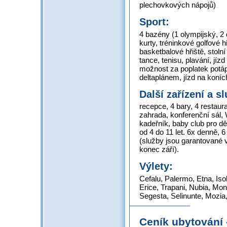
plechovkových nápojů)
Sport:
4 bazény (1 olympijský, 2 
kurty, tréninkové golfové h
basketbalové hřiště, stolní
tance, tenisu, plavání, jíz
možnost za poplatek potápě
deltaplánem, jízd na koníc
Další zařízení a s
recepce, 4 bary, 4 restaur
zahrada, konferenční sál,
kadeřník, baby club pro děti
od 4 do 11 let. 6x denně, 
(služby jsou garantované 
konec září).
Výlety:
Cefalu, Palermo, Etna, Iso
Erice, Trapani, Nubia, Mon
Segesta, Selinunte, Mozia,
Ceník ubytování