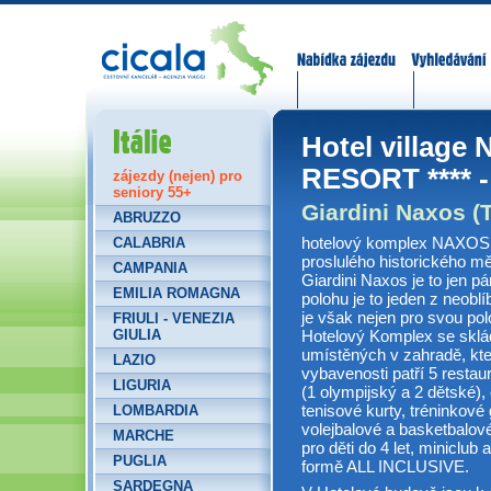
Nabídka zájezdů
Vyhledávání
Itálie
Hotel villag
RESORT **** 
zájezdy (nejen) pro
seniory 55+
Giardini Naxos (
ABRUZZO
hotelový komplex NAXOS
CALABRIA
proslulého historického m
CAMPANIA
Giardini Naxos je to jen pá
EMILIA ROMAGNA
polohu je to jeden z neobl
je však nejen pro svou pol
FRIULI - VENEZIA
Hotelový Komplex se sklá
GIULIA
umístěných v zahradě, kter
LAZIO
vybavenosti patří 5 restaur
LIGURIA
(1 olympijský a 2 dětské),
tenisové kurty, tréninkové
LOMBARDIA
volejbalové a basketbalové 
MARCHE
pro děti do 4 let, miniclub 
PUGLIA
formě ALL INCLUSIVE.
SARDEGNA