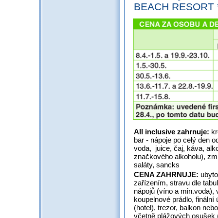
BEACH RESORT **
All inclusive zahrnuje:
kr
bar - nápoje po celý den o
voda, juice, čaj, káva, alk
značkového alkoholu), zmrz
saláty, sancks
CENA ZAHRNUJE:
ubyto
zařízením, stravu dle tabu
nápojů (víno a min.voda), 
koupelnové prádlo, finální 
(hotel), trezor, balkon neb
včetně plážových osušek (p