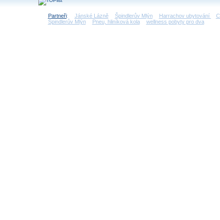
Partneři
:
Jánské Lázně
Špindlerův Mlýn
Harrachov ubytování
C
Špindlerův Mlýn
Pneu, hliníková kola
wellness pobyty pro dva