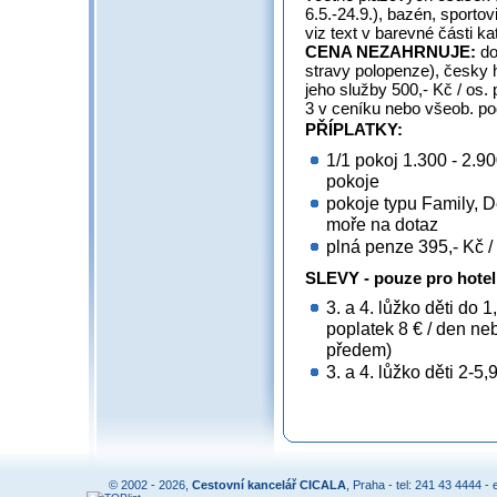
6.5.-24.9.), bazén, sporto
viz text v barevné části ka
CENA NEZAHRNUJE:
do
stravy polopenze), česky 
jeho služby 500,- Kč / os. 
3 v ceníku nebo všeob. p
PŘÍPLATKY:
1/1 pokoj 1.300 - 2.90
pokoje
pokoje typu Family, 
moře na dotaz
plná penze 395,- Kč /
SLEVY - pouze pro hotel
3. a 4. lůžko děti do
poplatek 8 € / den ne
předem)
3. a 4. lůžko děti 2-5,
© 2002 - 2026,
Cestovní kancelář CICALA
, Praha - tel: 241 43 4444 - 