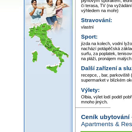
plynovým sporákem, lednic
či terasa, TV (na vyžádání
výhledem na moře)
Stravování:
vlastní
Sport:
jízda na kolech, vodní lyžo
nachází potápěčská základn
surfu, za poplatek, teniso
na pláži, pronájem malých 
Další zařízení a sl
recepce, , bar, parkoviště
supermarket v blízkém oko
Výlety:
Olbia, výlet lodí podél po
mnoho jiných.
Ceník ubytování
Apartments & Res