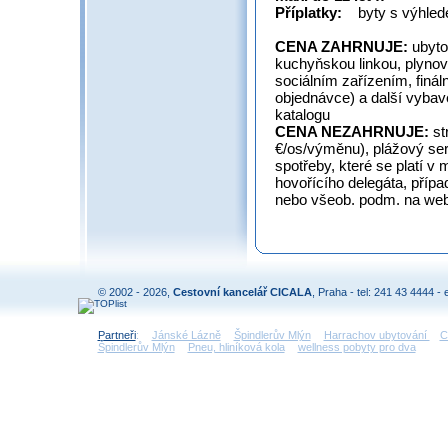
Příplatky:
byty s výhled
CENA ZAHRNUJE:
ubyto
kuchyňskou linkou, plynov
sociálním zařízením, finální
objednávce) a další vybave
katalogu
CENA NEZAHRNUJE:
st
€/os/výměnu), plážový ser
spotřeby, které se platí v 
hovořícího delegáta, případ
nebo všeob. podm. na webu
© 2002 - 2026,
Cestovní kancelář CICALA
, Praha - tel: 241 43 4444 - 
Partneři
:
Jánské Lázně
Špindlerův Mlýn
Harrachov ubytování
C
Špindlerův Mlýn
Pneu, hliníková kola
wellness pobyty pro dva