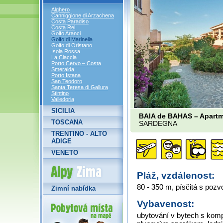
Alghero
Canniggione di Arzachena
Costa Paradiso
Costa Rei
Golfo Aranci
Golfo di Marinella
Golfo di Oristano
Isola Rossa
La Ciaccia
Porto Cervo – Costa
Smeralda
Porto Istana
San Teodoro
Santa Teresa di Gallura
Stintino
Valledoria
SICILIA
BAIA de BAHAS – Apartm
TOSCANA
SARDEGNA
TRENTINO - ALTO
ADIGE
VENETO
Alpy Zima
Pláž, vzdálenost:
80 - 350 m, písčitá s po
Zimní nabídka
Vybavenost:
ubytování v bytech s komp