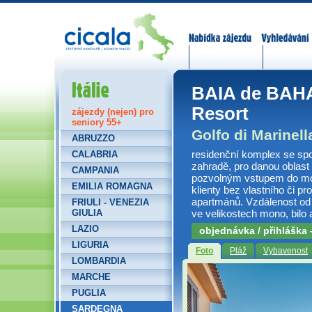
Nabídka zájezdů
Vyhledávání
Itálie
BAIA de BAHA
Resort
zájezdy (nejen) pro
seniory 55+
Golfo di Marinell
ABRUZZO
residenční komplex se spo
CALABRIA
zahradě, pro danou oblast 
CAMPANIA
pozvolným vstupem do moř
EMILIA ROMAGNA
klienty bez vlastního či pr
apartmánů. Vzdálenost od
FRIULI - VENEZIA
ve velikostech mono, bilo a 
GIULIA
LAZIO
objednávka / přihláška
LIGURIA
Foto
Pláž
Vybavenost
LOMBARDIA
MARCHE
PUGLIA
SARDEGNA