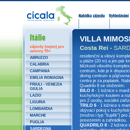
Nabídka zájezdů
Vyhledávání
Itálie
VILLA MIMOS
Costa Rei -
SAR
zájezdy (nejen) pro
seniory 55+
residenční a vilový komp
ABRUZZO
u pláže (20 m) a jen pár 
CALABRIA
blízkosti vilového kompl
centrum, kde je k dispozici
CAMPANIA
diving centrum a půjčovna
EMILIA ROMAGNA
centra je za poplatek. Nabíz
FRIULI - VENEZIA
Quadrilo 8 se složením:
GIULIA
BILO 4
- 1 ložnice s manž
kuchyňským koutem a rozk
LAZIO
pro 2 osoby, sociální zaří
LIGURIA
TRILO 6
- 1 ložnice s man
LOMBARDIA
obývací pokoj s kuchyňs
(možno i typ "šuplík") pro 
MARCHE
posezením a zahrádkou.
PUGLIA
QUADRILO 8
- 2 ložnice 
SARDEGNA
palandou, obývací pokoj 