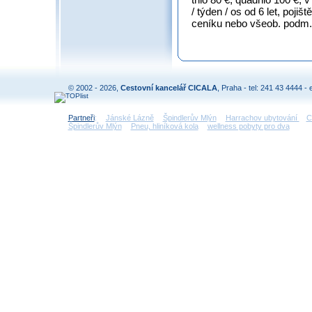
/ týden / os od 6 let, pojiš
ceníku nebo všeob. podm. 
© 2002 - 2026,
Cestovní kancelář CICALA
, Praha - tel: 241 43 4444 - 
Partneři
:
Jánské Lázně
Špindlerův Mlýn
Harrachov ubytování
C
Špindlerův Mlýn
Pneu, hliníková kola
wellness pobyty pro dva