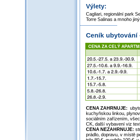
Výlety:
Cagliari, regionální park Se
Torre Salinas a mnoho jin
Ceník ubytování
CENA ZAHRNUJE:
ubyt
kuchyňskou linkou, plynov
sociálním zařízením, všec
CK, další vybavení viz tex
CENA NEZAHRNUJE:
st
prádlo, dopravu, v místě po
trilo 80 €, quadrilo 100 €,