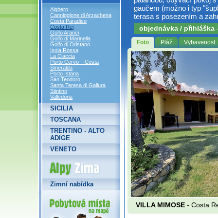
gaučem (možno i typ "šuplí
Alghero
terasa s posezením a zah
Canniggione di Arzachena
Costa Paradiso
Costa Rei
objednávka / přihláška
Golfo Aranci
Golfo di Marinella
Foto
Pláž
Vybavenost
Golfo di Oristano
Isola Rossa
La Ciaccia
Porto Cervo – Costa
Smeralda
Porto Istana
San Teodoro
Santa Teresa di Gallura
Stintino
Valledoria
SICILIA
TOSCANA
TRENTINO - ALTO
ADIGE
VENETO
Alpy Zima
Zimní nabídka
VILLA MIMOSE
- Costa Re