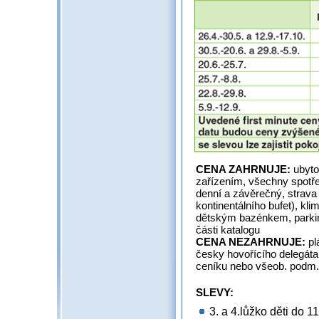
CENA ZAHRNUJE:
ubyto
zařízením, všechny spotřeb
denní a závěrečný, strav
kontinentálního bufet), klim
dětským bazénkem, parking
části katalo
CENA NEZAHRNUJE:
pl
česky hovořícího delegáta,
ceníku nebo všeob. podm
SLEVY:
3. a 4.lůžko děti do 11