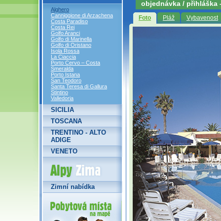
objednávka / přihláška
Alghero
Canniggione di Arzachena
Foto
Pláž
Vybavenost
Costa Paradiso
Costa Rei
Golfo Aranci
Golfo di Marinella
Golfo di Oristano
Isola Rossa
La Ciaccia
Porto Cervo – Costa
Smeralda
Porto Istana
San Teodoro
Santa Teresa di Gallura
Stintino
Valledoria
SICILIA
TOSCANA
TRENTINO - ALTO
ADIGE
VENETO
Alpy Zima
Zimní nabídka