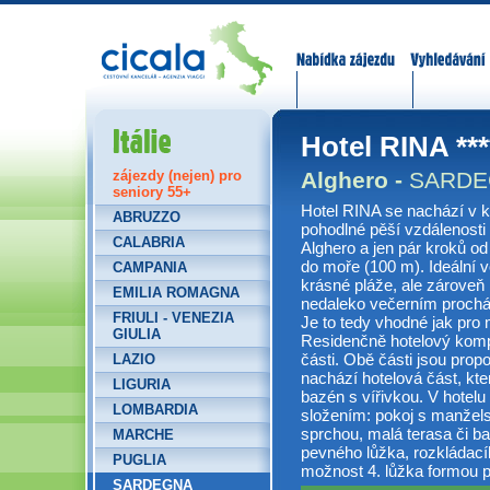
Nabídka zájezdů
Vyhledávání
Itálie
Hotel RINA ***
Alghero -
SARDE
zájezdy (nejen) pro
seniory 55+
Hotel RINA se nachází v kl
ABRUZZO
pohodlné pěší vzdálenosti
CALABRIA
Alghero a jen pár kroků o
do moře (100 m). Ideální vo
CAMPANIA
krásné pláže, ale zároveň
EMILIA ROMAGNA
nedaleko večerním prochá
FRIULI - VENEZIA
Je to tedy vhodné jak pro m
GIULIA
Residenčně hotelový kompl
části. Obě části jsou pro
LAZIO
nachází hotelová část, kte
LIGURIA
bazén s vířivkou. V hotel
LOMBARDIA
složením: pokoj s manželsk
sprchou, malá terasa či ba
MARCHE
pevného lůžka, rozkládacíh
PUGLIA
možnost 4. lůžka formou 
SARDEGNA