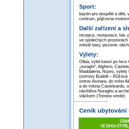
Sport:
bazén pro dospělé a děti, 
centrum, půjčovna motorov
Další zařízení a s
recepce, restaurace, bar, 
ve společných prostorách –
městě bary, pizzerie, obc
Výlety:
Olbia, výlet kanoí po řece 
„nuraghi", Alghero, Castels
Maddalena, Nuoro, výlety 
(ostrovy Budelli – Růžová 
ostrov Asinara, do měst A
a do města Castelsardo, 
návštěva Nuraghu a arche
vláčkem (Trenino verde)
Ceník ubytování