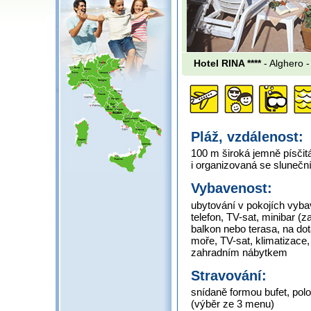
Hotel RINA ****
- Alghero 
Pláž, vzdálenost:
100 m široká jemně písči
i organizovaná se slunečn
Vybavenost:
ubytování v pokojích vyba
telefon, TV-sat, minibar (za
balkon nebo terasa, na do
moře, TV-sat, klimatizace,
zahradním nábytkem
Stravování:
snídaně formou bufet, po
(výběr ze 3 menu)