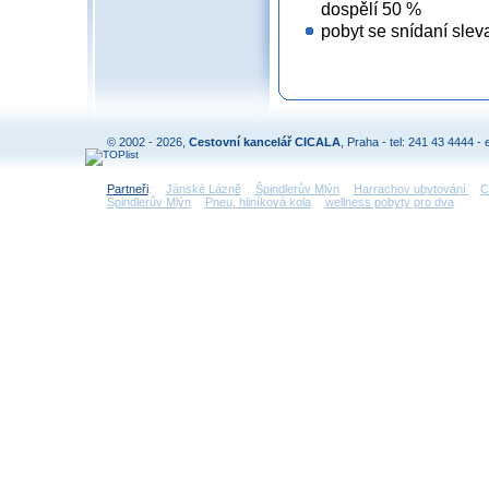
dospělí 50 %
pobyt se snídaní sle
© 2002 - 2026,
Cestovní kancelář CICALA
, Praha - tel: 241 43 4444 - 
Partneři
:
Jánské Lázně
Špindlerův Mlýn
Harrachov ubytování
C
Špindlerův Mlýn
Pneu, hliníková kola
wellness pobyty pro dva