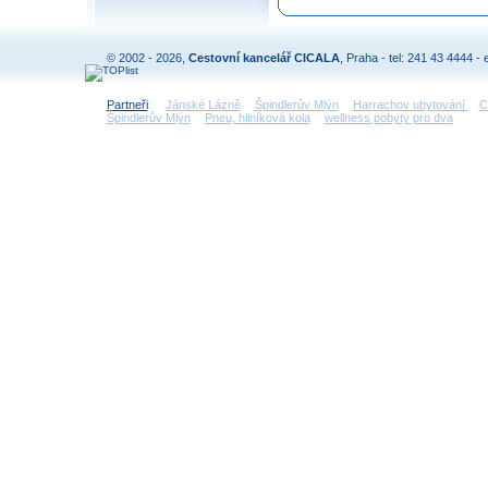
© 2002 - 2026,
Cestovní kancelář CICALA
, Praha - tel: 241 43 4444 - 
Partneři
:
Jánské Lázně
Špindlerův Mlýn
Harrachov ubytování
C
Špindlerův Mlýn
Pneu, hliníková kola
wellness pobyty pro dva