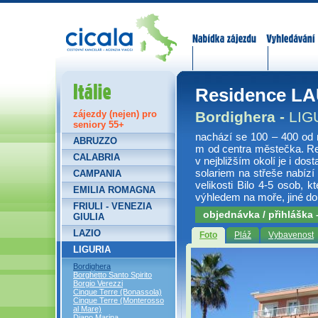
Nabídka zájezdů
Vyhledávání
Itálie
Residence L
Bordighera -
LIG
zájezdy (nejen) pro
seniory 55+
nachází se 100 – 400 od n
ABRUZZO
m od centra městečka. Re
CALABRIA
v nejbližším okolí je i do
solariem na střeše nabíz
CAMPANIA
velikosti Bilo 4-5 osob, 
EMILIA ROMAGNA
výhledem na moře, jiné do
FRIULI - VENEZIA
objednávka / přihláška
GIULIA
LAZIO
Foto
Pláž
Vybavenost
LIGURIA
Bordighera
Borghetto Santo Spirito
Borgio Verezzi
Cinque Terre (Bonassola)
Cinque Terre (Monterosso
al Mare)
Diano Marina