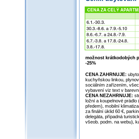
možnost krátkodobých pob
-25%
CENA ZAHRNUJE:
ubyto
kuchyňskou linkou, plynov
sociálním zařízením, všech
vybavení viz text v 
CENA NEZAHRNUJE:
st
ložní a koupelnové prádlo 
předem), mobilní klimatiza
za finální úklid 60 €, park
delegáta, případná turisti
všeob. podm. na webu), k