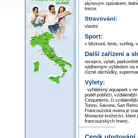
plynovým sporákem, lednic
trezor.
Stravování:
vlastní
Sport:
v blízkosti, tenis, surfing,
Další zařízení a s
recepce, výtah, parkoviště
nádherným výhledem na moř
různé obchůdky, superma
Výlety:
vyhlášený aquapark v ned
podél pobřeží, vzdálenější
Cinqueterre, či vzdálenějš
Torino, Savona, San Remo,
Francouzská riviera je sna
Monacké knížectví, které je
francouzských hranic.
Ceník ubytování