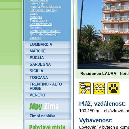
Finale Ligure
Imperia Porto Maurizio
Laigueglia (Alassio)
Loano
Moneglia
Pietra Ligure
San Bartolomeo
Sanremo
Santo Stefano al Mare
(Porto degli Aregai)
Varazze
LOMBARDIA
MARCHE
PUGLIA
SARDEGNA
SICILIA
Residence LAURA
- Bord
TOSCANA
TRENTINO - ALTO
ADIGE
VENETO
Alpy Zima
Pláž, vzdálenost:
100-150 m – oblázková, or
Zimní nabídka
Vybavenost:
ubytování v bytech s komp