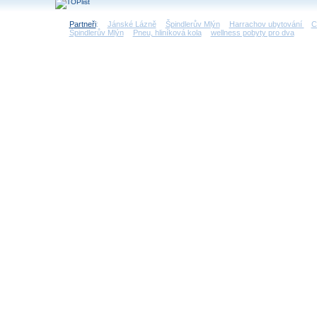
Partneři
:
Jánské Lázně
Špindlerův Mlýn
Harrachov ubytování
C
Špindlerův Mlýn
Pneu, hliníková kola
wellness pobyty pro dva