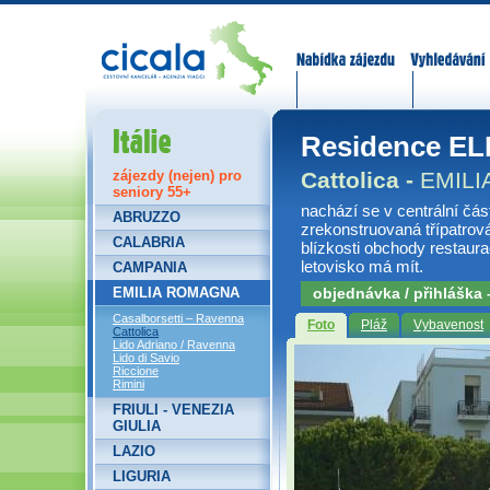
Nabídka zájezdů
Vyhledávání
Itálie
Residence E
Cattolica -
EMIL
zájezdy (nejen) pro
seniory 55+
nachází se v centrální čás
ABRUZZO
zrekonstruovaná třípatrová
CALABRIA
blízkosti obchody restaura
letovisko má mít.
CAMPANIA
EMILIA ROMAGNA
objednávka / přihláška
Casalborsetti – Ravenna
Foto
Pláž
Vybavenost
Cattolica
Lido Adriano / Ravenna
Lido di Savio
Riccione
Rimini
FRIULI - VENEZIA
GIULIA
LAZIO
LIGURIA