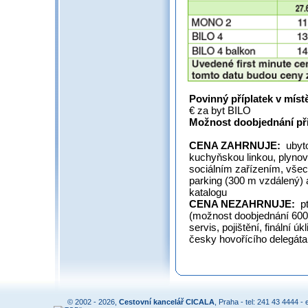
Povinný příplatek v míst
€ za byt BILO
Možnost doobjednání přis
CENA ZAHRNUJE:
ubyto
kuchyňskou linkou, plynov
sociálním zařízením, všec
parking (300 m vzdálený) a
katalogu
CENA NEZAHRNUJE:
pt
(možnost doobjednání 600,
servis, pojištění, finální ú
česky hovořícího delegáta,
© 2002 - 2026,
Cestovní kancelář CICALA
, Praha - tel: 241 43 4444 - 