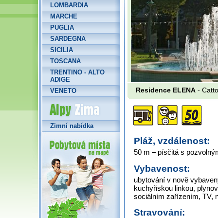
LOMBARDIA
MARCHE
PUGLIA
SARDEGNA
SICILIA
TOSCANA
TRENTINO - ALTO
ADIGE
Residence ELENA
- Catto
VENETO
Alpy Zima
Zimní nabídka
Pláž, vzdálenost:
50 m – písčitá s pozvoln
Vybavenost:
ubytování v nově vybaven
kuchyňskou linkou, plynov
sociálním zařízením, TV, 
Stravování: