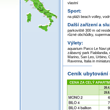
vlastní
Sport:
na pláži beach volley, vodn
Další zařízení a sl
parkoviště 300 m od reside
různé obchůdky, superma
Výlety:
aquarium Parco Le Navi pří
zábavný park Fiabilandia, n
Marino, San Leo, Urbino, 
Ravenna, Italia in miniatur
Ceník ubytování