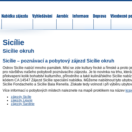
Nabídka zájezdů
Vyhledávání
Aerobic
Informace
Doprava
Všeobecné p
Sicílie
Sicílie okruh
Sicílie – poznávací a pobytový zájezd Sicílie okruh
Ostrov Sicílie nabízí mnoho památek. Mísí se zde kultury řecké a římské a proto je 
pro návštěvu našeho pobytově poznávacího zájezdu. Je to novinka na trhu, která 
překvapeni kolik bohatství kulturního, přírodního a také kulinářského Sicílie nabí
kódem CA 14547 Zájezd Sicílie speciální nabídka. Můžeme nabídnout tyto ubyto
Sicílie Fondachello a Sicílie Baia Renella. Získate tedy volnost i při výběru ubytov
Více informací o pobytových místech naleznete na mapě proklikem na název
kraj
zájezdy Sicílie
zájezdy Ligurie
zájezdy Sardinie