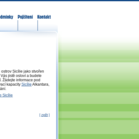
odmínky
Pojištění
Kontakt
ostrov Sicílie jako stvořen
Vás jistě osloví a budete
zí. Žádejte informace pod
vací kapacity
Sicílie
Alkantara,
ání.
e Sicílie
[
zpět
]