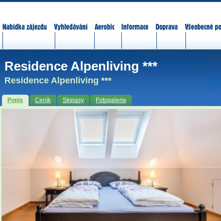
Nabídka zájezdů
Vyhledávání
Aerobic
Informace
Doprava
Všeobecné p
Residence Alpenliving ***
Residence Alpenliving ***
Popis
Ceník
Skipasy
Fotogalerie