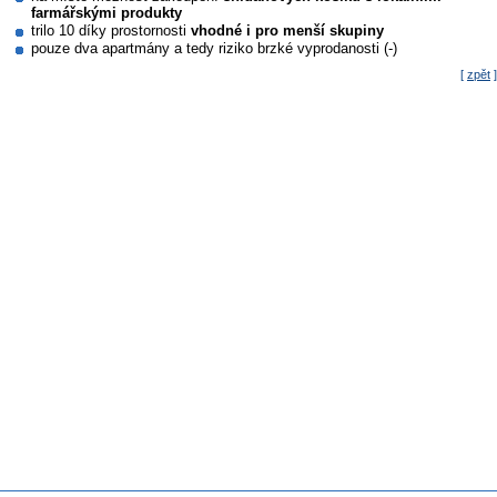
farmářskými produkty
trilo 10 díky prostornosti
vhodné i pro menší skupiny
pouze dva apartmány a tedy riziko brzké vyprodanosti (-)
[
zpět
]