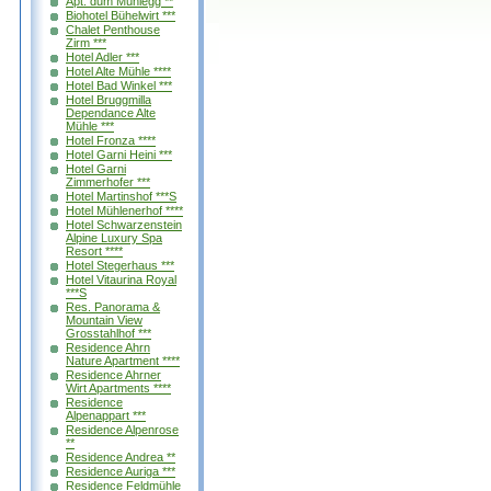
Apt. dům Mühlegg **
Biohotel Bühelwirt ***
Chalet Penthouse
Zirm ***
Hotel Adler ***
Hotel Alte Mühle ****
Hotel Bad Winkel ***
Hotel Bruggmilla
Dependance Alte
Mühle ***
Hotel Fronza ****
Hotel Garni Heini ***
Hotel Garni
Zimmerhofer ***
Hotel Martinshof ***S
Hotel Mühlenerhof ****
Hotel Schwarzenstein
Alpine Luxury Spa
Resort ****
Hotel Stegerhaus ***
Hotel Vitaurina Royal
***S
Res. Panorama &
Mountain View
Grosstahlhof ***
Residence Ahrn
Nature Apartment ****
Residence Ahrner
Wirt Apartments ****
Residence
Alpenappart ***
Residence Alpenrose
**
Residence Andrea **
Residence Auriga ***
Residence Feldmühle