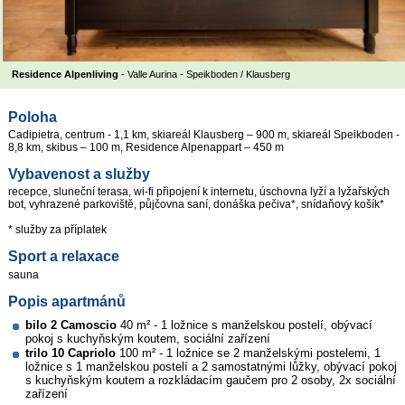
Residence Alpenliving
- Valle Aurina - Speikboden / Klausberg
Poloha
Cadipietra, centrum - 1,1 km, skiareál Klausberg – 900 m, skiareál Speikboden -
8,8 km, skibus – 100 m, Residence Alpenappart – 450 m
Vybavenost a služby
recepce, sluneční terasa, wi-fi připojení k internetu, úschovna lyží a lyžařských
bot, vyhrazené parkoviště, půjčovna saní, donáška pečiva*, snídaňový košík*
* služby za příplatek
Sport a relaxace
sauna
Popis apartmánů
bilo 2 Camoscio
40 m² - 1 ložnice s manželskou postelí, obývací
pokoj s kuchyňským koutem, sociální zařízení
trilo 10 Capriolo
100 m² - 1 ložnice se 2 manželskými postelemi, 1
ložnice s 1 manželskou postelí a 2 samostatnými lůžky, obývací pokoj
s kuchyňským koutem a rozkládacím gaučem pro 2 osoby, 2x sociální
zařízení