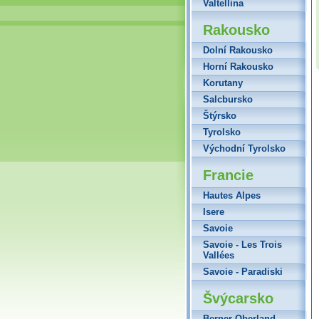
Valtellina
Rakousko
Dolní Rakousko
Horní Rakousko
Korutany
Salcbursko
Štýrsko
Tyrolsko
Východní Tyrolsko
Francie
Hautes Alpes
Isere
Savoie
Savoie - Les Trois
Vallées
Savoie - Paradiski
Švýcarsko
Berner Oberland