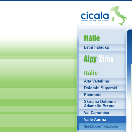
Itálie
Letní nabídka
Alpy Zima
Itálie
Alta Valtellina
Dolomiti Superski
Piemonte
Skirama Dolomiti
Adamello Brenta
Val Camonica
Valle Aurina
Speikboden / Klausberg