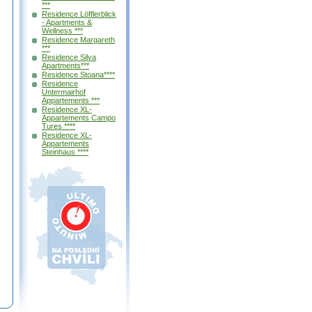
***
Residence Löfflerblick
- Apartments &
Wellness ***
Residence Margareth
***
Residence Silva
Apartments***
Residence Stoana****
Residence
Untermairhof
Appartements ***
Residence XL-
Appartements Campo
Tures ****
Residence XL-
Appartements
Steinhaus ****