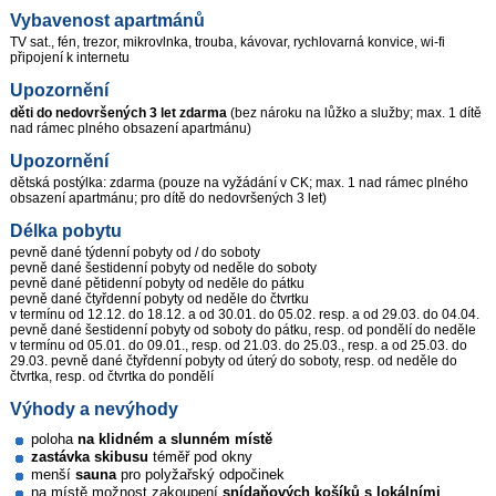
Vybavenost apartmánů
TV sat., fén, trezor, mikrovlnka, trouba, kávovar, rychlovarná konvice, wi-fi
připojení k internetu
Upozornění
děti do nedovršených 3 let
zdarma
(bez nároku na lůžko a služby; max. 1 dítě
nad rámec plného obsazení apartmánu)
Upozornění
dětská postýlka: zdarma (pouze na vyžádání v CK; max. 1 nad rámec plného
obsazení apartmánu; pro dítě do nedovršených 3 let)
Délka pobytu
pevně dané týdenní pobyty od / do soboty
pevně dané šestidenní pobyty od neděle do soboty
pevně dané pětidenní pobyty od neděle do pátku
pevně dané čtyřdenní pobyty od neděle do čtvrtku
v termínu od 12.12. do 18.12. a od 30.01. do 05.02. resp. a od 29.03. do 04.04.
pevně dané šestidenní pobyty od soboty do pátku, resp. od pondělí do neděle
v termínu od 05.01. do 09.01., resp. od 21.03. do 25.03., resp. a od 25.03. do
29.03. pevně dané čtyřdenní pobyty od úterý do soboty, resp. od neděle do
čtvrtka, resp. od čtvrtka do pondělí
Výhody a nevýhody
poloha
na klidném a slunném místě
zastávka skibusu
téměř pod okny
menší
sauna
pro polyžařský odpočinek
na místě možnost zakoupení
snídaňových košíků s lokálními