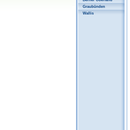
Graubünden
Wallis