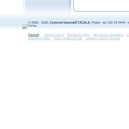
© 2002 - 2026,
Cestovní kancelář CICALA
, Praha - tel: 241 43 4444 - 
Partneři
:
Jánské Lázně
Špindlerův Mlýn
Harrachov ubytování
C
Špindlerův Mlýn
Pneu, hliníková kola
wellness pobyty pro dva