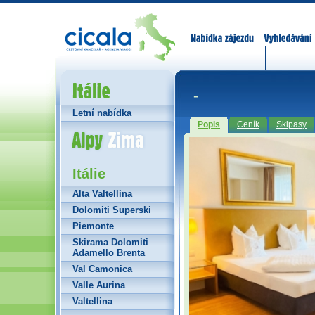
Nabídka zájezdů
Vyhledávání
Itálie
-
Letní nabídka
Popis
Ceník
Skipasy
Alpy Zima
Itálie
Alta Valtellina
Dolomiti Superski
Piemonte
Skirama Dolomiti
Adamello Brenta
Val Camonica
Valle Aurina
Valtellina