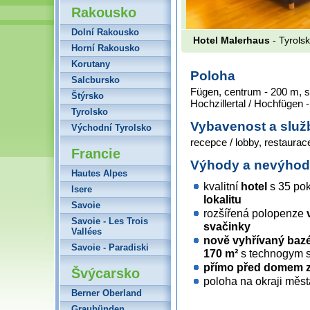
Rakousko
Dolní Rakousko
Hotel Malerhaus
- Tyrolsk
Horní Rakousko
Korutany
Poloha
Salcbursko
Fügen, centrum - 200 m, sk
Štýrsko
Hochzillertal / Hochfügen 
Tyrolsko
Vybavenost a služ
Východní Tyrolsko
recepce / lobby, restaurac
Francie
Výhody a nevýho
Hautes Alpes
kvalitní
hotel
s 35 pok
Isere
lokalitu
Savoie
rozšířená polopenze
v
Savoie - Les Trois
svačinky
Vallées
nově vyhřívaný bazé
Savoie - Paradiski
170 m²
s technogym st
přímo před domem z
Švýcarsko
poloha na okraji města 
Berner Oberland
Graubünden