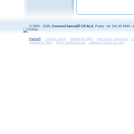
© 2002 - 2026,
Cestovní kancelář CICALA
, Praha - tel: 241 43 4444 - 
Partneři
:
Jánské Lázně
Špindlerův Mlýn
Harrachov ubytování
C
Špindlerův Mlýn
Pneu, hliníková kola
wellness pobyty pro dva