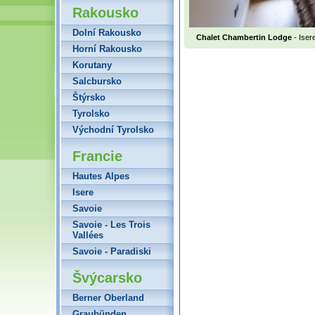
Rakousko
Dolní Rakousko
Chalet Chambertin Lodge
- Iser
Horní Rakousko
Korutany
Salcbursko
Štýrsko
Tyrolsko
Východní Tyrolsko
Francie
Hautes Alpes
Isere
Savoie
Savoie - Les Trois
Vallées
Savoie - Paradiski
Švýcarsko
Berner Oberland
Graubünden