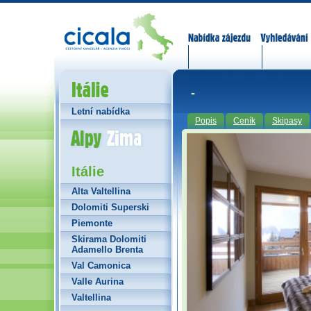
Nabídka zájezdů
Vyhledávání
Itálie
-
Letní nabídka
Popis
Ceník
Skipasy
Alpy Zima
Itálie
Alta Valtellina
Dolomiti Superski
Piemonte
Skirama Dolomiti
Adamello Brenta
Val Camonica
Valle Aurina
Valtellina