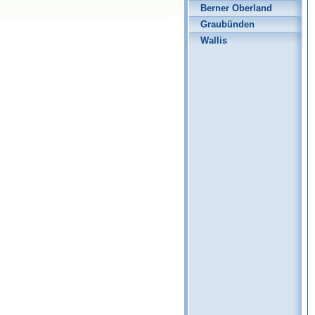
Berner Oberland
Graubünden
Wallis