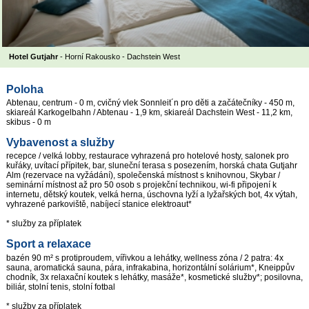
Hotel Gutjahr
- Horní Rakousko - Dachstein West
Poloha
Abtenau, centrum - 0 m, cvičný vlek Sonnleit´n pro děti a začátečníky - 450 m,
skiareál Karkogelbahn / Abtenau - 1,9 km, skiareál Dachstein West - 11,2 km,
skibus - 0 m
Vybavenost a služby
recepce / velká lobby, restaurace vyhrazená pro hotelové hosty, salonek pro
kuřáky, uvítací přípitek, bar, sluneční terasa s posezením, horská chata Gutjahr
Alm (rezervace na vyžádání), společenská místnost s knihovnou, Skybar /
seminární místnost až pro 50 osob s projekční technikou, wi-fi připojení k
internetu, dětský koutek, velká herna, úschovna lyží a lyžařských bot, 4x výtah,
vyhrazené parkoviště, nabíjecí stanice elektroaut*
* služby za příplatek
Sport a relaxace
bazén 90 m² s protiproudem, vířivkou a lehátky, wellness zóna / 2 patra: 4x
sauna, aromatická sauna, pára, infrakabina, horizontální solárium*, Kneippův
chodník, 3x relaxační koutek s lehátky, masáže*, kosmetické služby*; posilovna,
biliár, stolní tenis, stolní fotbal
* služby za příplatek