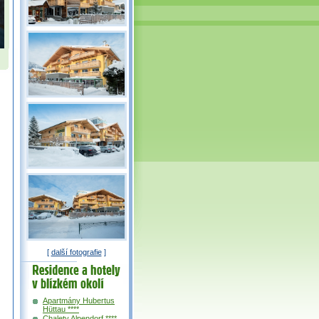
[
další fotografie
]
Residence a
hotely v okolí
Apartmány Hubertus
Hüttau ****
Chalety Alpendorf ****