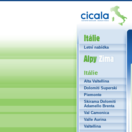
Itálie
Letní nabídka
Alpy Zima
Itálie
Alta Valtellina
Dolomiti Superski
Piemonte
Skirama Dolomiti
Adamello Brenta
Val Camonica
Valle Aurina
Valtellina