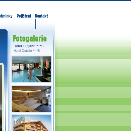
odmínky
Pojištění
Kontakt
Fotogalerie
Hotel Gutjahr ****S
Hotel Gutjahr ****S