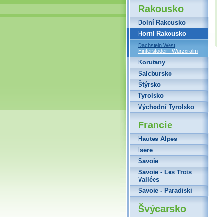
Rakousko
Dolní Rakousko
Horní Rakousko
Dachstein West
Hinterstoder - Wurzeralm
Korutany
Salcbursko
Štýrsko
Tyrolsko
Východní Tyrolsko
Francie
Hautes Alpes
Isere
Savoie
Savoie - Les Trois
Vallées
Savoie - Paradiski
Švýcarsko