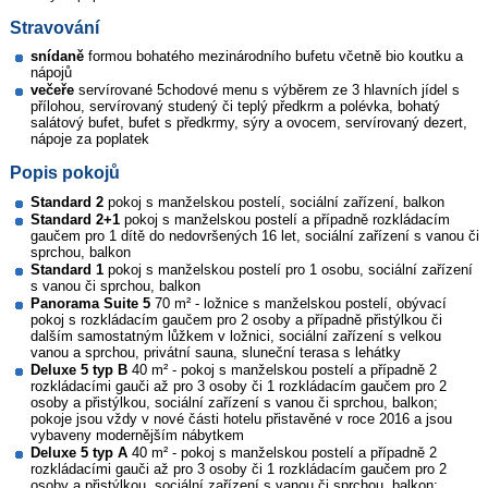
Stravování
snídaně
formou bohatého mezinárodního bufetu včetně bio koutku a
nápojů
večeře
servírované 5chodové menu s výběrem ze 3 hlavních jídel s
přílohou, servírovaný studený či teplý předkrm a polévka, bohatý
salátový bufet, bufet s předkrmy, sýry a ovocem, servírovaný dezert,
nápoje za poplatek
Popis pokojů
Standard 2
pokoj s manželskou postelí, sociální zařízení, balkon
Standard 2+1
pokoj s manželskou postelí a případně rozkládacím
gaučem pro 1 dítě do nedovršených 16 let, sociální zařízení s vanou či
sprchou, balkon
Standard 1
pokoj s manželskou postelí pro 1 osobu, sociální zařízení
s vanou či sprchou, balkon
Panorama Suite 5
70 m² - ložnice s manželskou postelí, obývací
pokoj s rozkládacím gaučem pro 2 osoby a případně přistýlkou či
dalším samostatným lůžkem v ložnici, sociální zařízení s velkou
vanou a sprchou, privátní sauna, sluneční terasa s lehátky
Deluxe 5 typ B
40 m² - pokoj s manželskou postelí a případně 2
rozkládacími gauči až pro 3 osoby či 1 rozkládacím gaučem pro 2
osoby a přistýlkou, sociální zařízení s vanou či sprchou, balkon;
pokoje jsou vždy v nové části hotelu přistavěné v roce 2016 a jsou
vybaveny modernějším nábytkem
Deluxe 5 typ A
40 m² - pokoj s manželskou postelí a případně 2
rozkládacími gauči až pro 3 osoby či 1 rozkládacím gaučem pro 2
osoby a přistýlkou, sociální zařízení s vanou či sprchou, balkon;