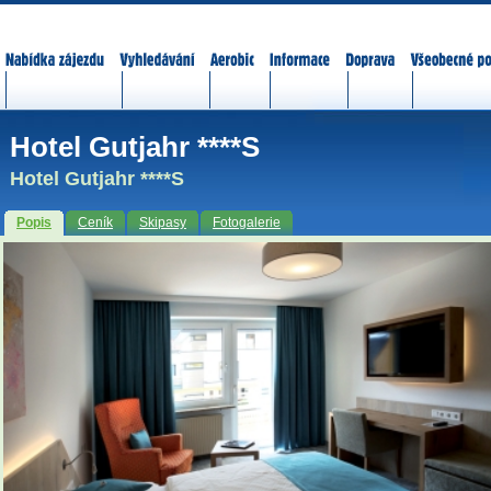
Nabídka zájezdů
Vyhledávání
Aerobic
Informace
Doprava
Všeobecné p
Hotel Gutjahr ****S
Hotel Gutjahr ****S
Popis
Ceník
Skipasy
Fotogalerie