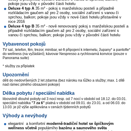
pokoje jsou vždy v původní části hotelu
Deluxe 4 typ A
35 m² - pokoj s manželskou postelí a případně
rozkládacím gaučem až pro 2 osoby, sociální zařízení s vanou či
sprchou, balkon; pokoje jsou vždy v nové části hotelu přistavěné v
roce 2016
Deluxe 4 typ B
35 m² - nově renovovaný pokoj s manželskou postelí a
případně rozkládacím gaučem až pro 2 osoby, sociální zařízení s
vanou či sprchou, balkon; pokoje jsou vždy v původní části hotelu
Vybavenost pokojů
TV sat., telefon, fén, trezor, minibar, wi-fi připojení k internetu, župany* a pantofle*
do wellness (na vyžádání); kávovar Nespresso a rychlovarná konvice (pouze v
Panorama suite)
* služby za příplatek
Upozornění
děti do nedovršených 2 let zdarma (bez nároku na lůžko a služby; max. 1 dítě
nad rámec plného obsazení pokoje)
Délka pobytu / speciální nabídka
libovolně dlouhé pobyty od 3 nocí resp. od 7 nocí v období od 18.12. do 03.01.
speciální nabídka
"7 za 6"
platná v období od 09.01. do 23.01. a od 06.03. do
13.03. je již výše aplikována v cenách týdenních pobytů
Výhody a nevýhody
elegantní a komfortní
moderně-tradiční hotel se
špičkovým
wellness včetně
populárního
bazénu a saunového světa