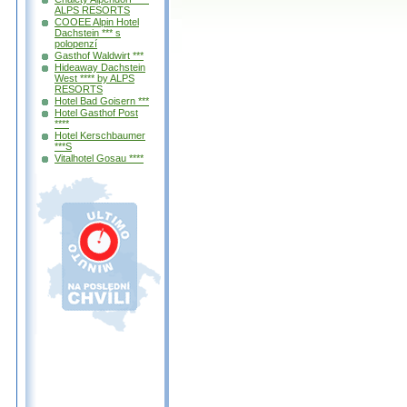
ALPS RESORTS
COOEE Alpin Hotel
Dachstein *** s
polopenzí
Gasthof Waldwirt ***
Hideaway Dachstein
West **** by ALPS
RESORTS
Hotel Bad Goisern ***
Hotel Gasthof Post
****
Hotel Kerschbaumer
***S
Vitalhotel Gosau ****