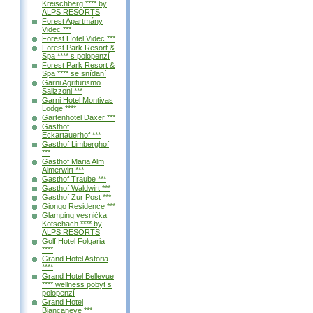
Kreischberg **** by
ALPS RESORTS
Forest Apartmány
Videc ***
Forest Hotel Videc ***
Forest Park Resort &
Spa **** s polopenzí
Forest Park Resort &
Spa **** se snídaní
Garni Agriturismo
Salizzoni ***
Garni Hotel Montivas
Lodge ****
Gartenhotel Daxer ***
Gasthof
Eckartauerhof ***
Gasthof Limberghof
***
Gasthof Maria Alm
Almerwirt ***
Gasthof Traube ***
Gasthof Waldwirt ***
Gasthof Zur Post ***
Giongo Residence ***
Glamping vesnička
Kötschach **** by
ALPS RESORTS
Golf Hotel Folgaria
****
Grand Hotel Astoria
****
Grand Hotel Bellevue
**** wellness pobyt s
polopenzí
Grand Hotel
Biancaneve ***