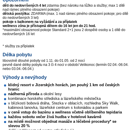
děti do nedovršených 4 let
zdarma (bez nároku na lůžko a služby; max 1 dítě
nad rámec plného obsazení pokoje)
dětská postýlka:
ZDARMA (max. 1 nad rámec plného obsazení pokoje; pro dítě
do nedovršených 3 let)
pokoje s balkonem na vyžádání a za příplatek
wellness zóna je přístupná dětem do 16 let jen do 21 hod.
*maximální obsazenost pokoje Standard 2+1 jsou 2 dospělé osoby a 1 dítě do
nedovršených 16 let
* služby za příplatek
Délka pobytu
libovolně dlouhé pobyty od 1.11. do 01.05. od 2 nocí
pevně dané délky pobytu na 3 či 4 noci v období Velikonoc (termín 02.04.-06.04.
nebo 03.04.-06.04.)
Výhody a nevýhody
klidný resort v Jizerských horách, jen pouhý 1 km od českých
hranic
nádherná příroda
a okolní lesy
kombinace horského střediska a lázeňského městečka
v blízkosti bobová dráha, Stezka v oblacích, rozhledna Sky Walk,
kabinová lanovka, lázeňské centrum s kolonádou a parkem
v ceně vstup do bazénu a wellness včetně oblíbeného tepidaria
každou sobotu večer živá hudba v hotelové kavárně
na místě možnost objednat masáže a léčebné procedury* se
slevou 20 %