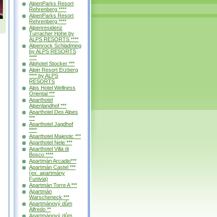
AlpenParks Resort
Rehrenberg ****
AlpenParks Resort
Rehrenberg ****
Alpenresidenz
Turracher Höhe by
ALPS RESORTS ****
Alpenrock Schladming
by ALPS RESORTS
****
Alphotel Stocker ***
Alpin Resort Erzberg
**** by ALPS
RESORTS
Alps Hotel Wellness
Oriental ***
Aparthotel
Alpenlandhof ***
Aparthotel Des Alpes
***
Aparthotel Jagdhof
****
Aparthotel Majestic ***
Aparthotel Nele ***
Aparthotel Villa di
Bosco ****
Apartmán Arcadio***
Apartmán Castel ***
(ex. apartmány
Funivia)
Apartmán Torre A ***
Apartmán
Warscheneck ***
Apartmánový dům
Alfredo **
Apartmánový dům