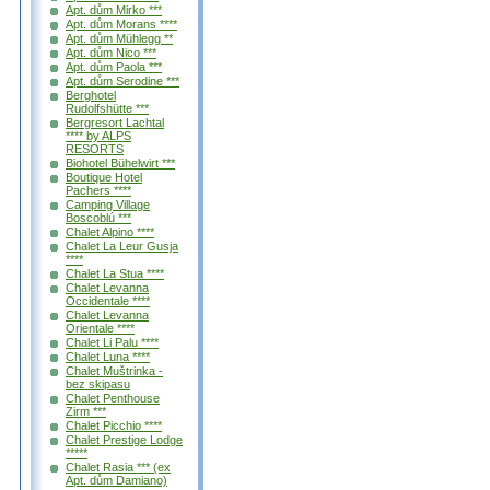
Apt. dům Mirko ***
Apt. dům Morans ****
Apt. dům Mühlegg **
Apt. dům Nico ***
Apt. dům Paola ***
Apt. dům Serodine ***
Berghotel
Rudolfshütte ***
Bergresort Lachtal
**** by ALPS
RESORTS
Biohotel Bühelwirt ***
Boutique Hotel
Pachers ****
Camping Village
Boscoblú ***
Chalet Alpino ****
Chalet La Leur Gusja
****
Chalet La Stua ****
Chalet Levanna
Occidentale ****
Chalet Levanna
Orientale ****
Chalet Li Palu ****
Chalet Luna ****
Chalet Muštrinka -
bez skipasu
Chalet Penthouse
Zirm ***
Chalet Picchio ****
Chalet Prestige Lodge
*****
Chalet Rasia *** (ex
Apt. dům Damiano)