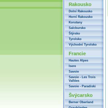
Rakousko
Dolní Rakousko
Horní Rakousko
Korutany
Salcbursko
Štýrsko
Tyrolsko
Východní Tyrolsko
Francie
Hautes Alpes
Isere
Savoie
Savoie - Les Trois
Vallées
Savoie - Paradiski
Švýcarsko
Berner Oberland
Graubünden