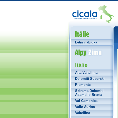
Itálie
Letní nabídka
Alpy Zima
Itálie
Alta Valtellina
Dolomiti Superski
Piemonte
Skirama Dolomiti
Adamello Brenta
Val Camonica
Valle Aurina
Valtellina