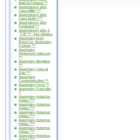
Baita la Fontana ***
Apartmánový dům
Casa Idillia ****
Apartmánový dům
Casa Mulini ****
Apartmánový dům
Ferdinand ***
Apartmánový dům S
´TJE *** - bez skipasu
Apartmány Aceri
Rossi (ex. Apartmány
Funivia) ***
Apartmány
Agriturismo Salizzoni
***
Apartmány Bergblick
***
Apartmány Casa al
Sole ***
Apartmány
Condominio Alpe ***
Apartmány Ferré ***
Apartmány Francolini
**
Apartmány Hubertus
Hüttau ****
Apartmány Hubertus
Hüttau ****
Apartmány Hubertus
Hüttau ****
Apartmány Hubertus
Hüttau ****
Apartmány Hubertus
Hüttau ****
Apartmány Hubertus
Hüttau ****