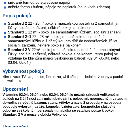
snídaně
formou bufetu včetně nápojů
večeře
formou bufetu, nápoje za poplatek (čaj a voda zdarma)
Popis pokojů
Standard 2
22 - 28m² pokoj s manželskou postelí či 2 samostatnými
lůžky, sociální zařízení, některé pokoje s balkonem
Standard 1
12 m² - pokoj se samostatným lůžkem, sociální zařízení
Standard 2+1
22 - 28 m² - pokoj s manželskou postelí či 2
samostatnými lůžky a 1 přistýlkou pro dítě do nedovršených 15 let,
sociální zařízení, některé pokoje s balkonem
Standard 2 V
22m² - pokoj s manželskou postelí či 2 samostatnými
lůžky, sociální zařízení, některé pokoje s balkonem; tento pokoj se
vztahuje ke klientům mající velikonoční balíček (02.04.-06.04. nebo
03.04.-06.04.)
Vybavenost pokojů
klimatizace, TV sat., telefon, fén, trezor, wi-fi připojení, lednice, župany a pantofle
do wellness
Upozornění
V termínu 02.04.-06.04. nebo 03.04.-06.04. je možné zakoupit velikonoční
balíček na 3 či 4 noci zahrnující ubytování s polopenzí, neomezeným vstupem
do wellness včetně bazénu, sauny, vířivky a navíc 2 procedury na osobu a
pobyt dle výběru (masáže, koupele, fyzioterapie, kosmetické služby) s
odborně vyškoleným personálem, nabídka se vztahuje pouze k pokoji
Standard 2 V a pouze v období Velikonoc
Upozornění