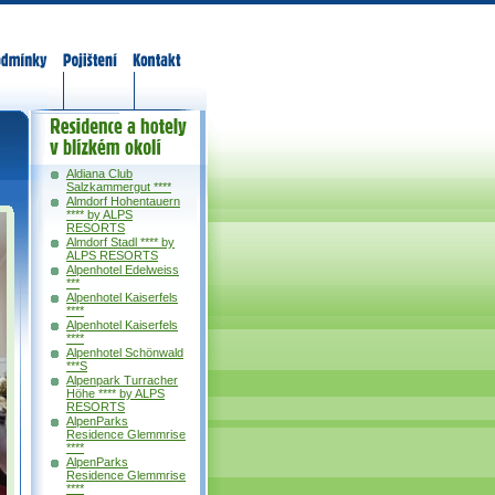
odmínky
Pojištění
Kontakt
Residence a
hotely v okolí
Aldiana Club
Salzkammergut ****
Almdorf Hohentauern
**** by ALPS
RESORTS
Almdorf Stadl **** by
ALPS RESORTS
Alpenhotel Edelweiss
***
Alpenhotel Kaiserfels
****
Alpenhotel Kaiserfels
****
Alpenhotel Schönwald
***S
Alpenpark Turracher
Höhe **** by ALPS
RESORTS
AlpenParks
Residence Glemmrise
****
AlpenParks
Residence Glemmrise
****