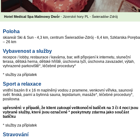
Hotel Medical Spa Malinowy Dwór
- Jizerské hory PL - Świeradów-Zdrój
Poloha
skiareál Ski & Sun - 4,3 km, centrum Świeradów-Zdrój - 6,4 km, Szklarska Poręba
– 26 km
Vybavenost a služby
recepce / lobby, restaurace / kavárna, bar, wifi připojení k internetu, sluneční
terasa, dětská herna, dětské hřiště, úschovna lyží, úschovna zavazadel, výtah,
vyhrazené parkoviště*, léčebné procedury*
* služby za příplatek
Sport a relaxace
vnitřní bazén 8 x 16 m naplněný vodou z pramene, venkovní vířivka, saunový
svět: finská, parní a bylinná sauna, tepidarium, masáže*, léčebné procedury*,
posilovna
upřesnění: v případě, že klient zakoupí velikonoční balíček na 3 či 4 noci jsou
vybrané služby, které jsou označené * poskytnuty zdarma jako součást
balíčku
* služby za příplatek
Stravování