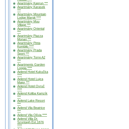
Apartmány Kaprun ***
Apartmány Karasek
***
Apartmány Mountain
Lodge Margit ****
Apartmány Muu
Village ***
Apartmány Oriental
***
Apartmány Piazza
Monari ***
Apartmány Pinta
Kombilo ****
Apartmány Prada
Sport ***
Apartmány Torre A2
***
Apartments Garden
Loggia ****
Aplend Hotel Kukučka
****
Aplend Hotel Lujza
Major ***
Aplend Hotel Ovruč
****
Aplend Koliba Kamzík
***
Aplend Lake Resort
***
Aplend Vila Beatrice
***
Aplend Vila Olívia ****
Aplend Villa Dr.
Szontagh Est.1876
****