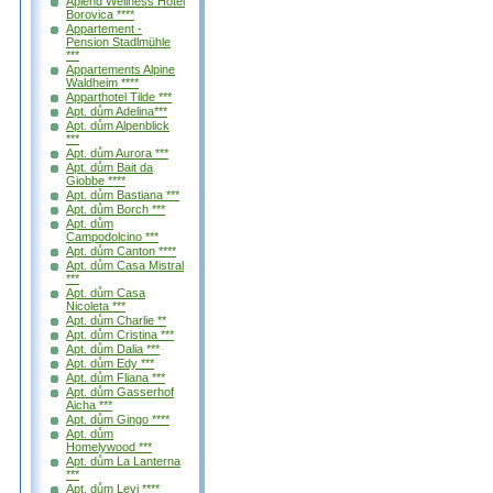
Aplend Wellness Hotel
Borovica ****
Appartement -
Pension Stadlmühle
***
Appartements Alpine
Waldheim ****
Apparthotel Tilde ***
Apt. dům Adelina***
Apt. dům Alpenblick
***
Apt. dům Aurora ***
Apt. dům Bait da
Giobbe ****
Apt. dům Bastiana ***
Apt. dům Borch ***
Apt. dům
Campodolcino ***
Apt. dům Canton ****
Apt. dům Casa Mistral
***
Apt. dům Casa
Nicoleta ***
Apt. dům Charlie **
Apt. dům Cristina ***
Apt. dům Dalia ***
Apt. dům Edy ***
Apt. dům Fliana ***
Apt. dům Gasserhof
Aicha ***
Apt. dům Gingo ****
Apt. dům
Homelywood ***
Apt. dům La Lanterna
***
Apt. dům Levi ****