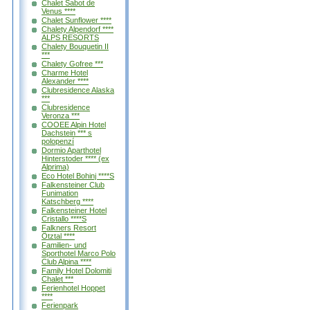
Chalet Sabot de
Venus ****
Chalet Sunflower ****
Chalety Alpendorf ****
ALPS RESORTS
Chalety Bouquetin II
***
Chalety Gofree ***
Charme Hotel
Alexander ****
Clubresidence Alaska
***
Clubresidence
Veronza ***
COOEE Alpin Hotel
Dachstein *** s
polopenzí
Dormio Aparthotel
Hinterstoder **** (ex
Alprima)
Eco Hotel Bohinj ****S
Falkensteiner Club
Funimation
Katschberg ****
Falkensteiner Hotel
Cristallo ****S
Falkners Resort
Ötztal ****
Familien- und
Sporthotel Marco Polo
Club Alpina ****
Family Hotel Dolomiti
Chalet ***
Ferienhotel Hoppet
****
Ferienpark