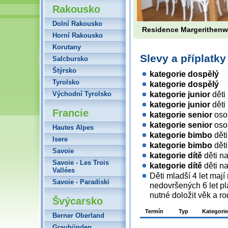
Rakousko
Dolní Rakousko
Residence Margerithen
Horní Rakousko
Korutany
Slevy a příplatk
Salcbursko
Štýrsko
kategorie dospělý
Tyrolsko
kategorie dospělý
kategorie junior
děti
Východní Tyrolsko
kategorie junior
děti
Francie
kategorie senior
osob
kategorie senior
osob
Hautes Alpes
kategorie bimbo
děti
Isere
kategorie bimbo
děti
Savoie
kategorie dítě
děti n
Savoie - Les Trois
kategorie dítě
děti n
Vallées
Děti mladší 4 let maj
Savoie - Paradiski
nedovršených 6 let pla
nutné doložit věk a ro
Švýcarsko
Termín
Typ
Kategorie
Berner Oberland
Graubünden