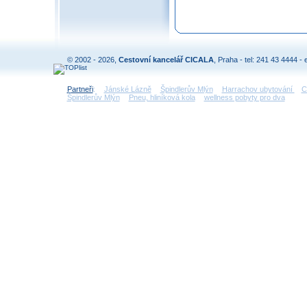
© 2002 - 2026,
Cestovní kancelář CICALA
, Praha - tel: 241 43 4444 - 
Partneři
:
Jánské Lázně
Špindlerův Mlýn
Harrachov ubytování
C
Špindlerův Mlýn
Pneu, hliníková kola
wellness pobyty pro dva