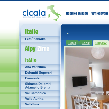
Nabídka zájezdů
Vyhledávání
Itálie
-
Letní nabídka
Popis
Ceník
Skipasy
Alpy Zima
Itálie
Alta Valtellina
Dolomiti Superski
Piemonte
Skirama Dolomiti
Adamello Brenta
Val Camonica
Valle Aurina
Valtellina