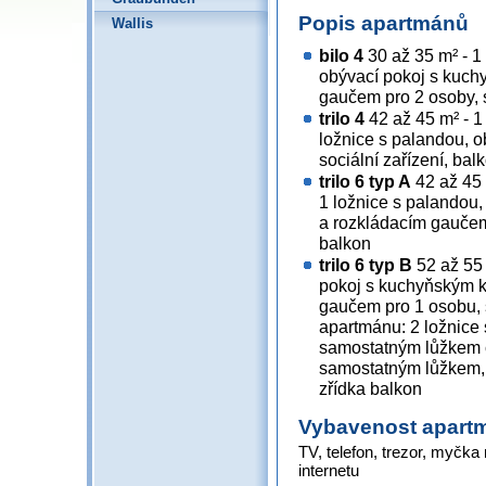
Popis apartmánů
Wallis
bilo 4
30 až 35 m² - 1
obývací pokoj s kuch
gaučem pro 2 osoby, s
trilo 4
42 až 45 m² - 1
ložnice s palandou, 
sociální zařízení, bal
trilo 6 typ A
42 až 45 
1 ložnice s palandou
a rozkládacím gaučem 
balkon
trilo 6 typ B
52 až 55 
pokoj s kuchyňským k
gaučem pro 1 osobu, s
apartmánu: 2 ložnice 
samostatným lůžkem č
samostatným lůžkem, 
zřídka balkon
Vybavenost apart
TV, telefon, trezor, myčka 
internetu