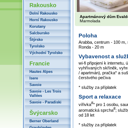
Rakousko
Dolní Rakousko
Apartmánový dům Evald
Horní Rakousko
Marmolada
Korutany
Salcbursko
Poloha
Štýrsko
Arabba, centrum - 100 m, 
Tyrolsko
Ronda - 20 m
Východní Tyrolsko
Vybavenost a služ
Francie
wi-fi připojení k internetu
vyhřívaných skříněk, vyhr
Hautes Alpes
/ apartmán), pračka* a su
čerstvého pečiva
Isere
Savoie
* služby za příplatek
Savoie - Les Trois
Vallées
Sport a relaxace
Savoie - Paradiski
#
vířivka
* pro 1 osobu, sau
#
aromatická sprcha
; služ
Švýcarsko
od 18 let
Berner Oberland
* služby za příplatek
Graubünden