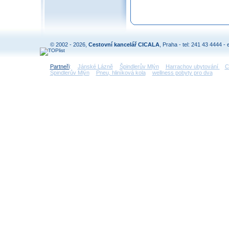
© 2002 - 2026,
Cestovní kancelář CICALA
, Praha - tel: 241 43 4444 - 
Partneři
:
Jánské Lázně
Špindlerův Mlýn
Harrachov ubytování
C
Špindlerův Mlýn
Pneu, hliníková kola
wellness pobyty pro dva