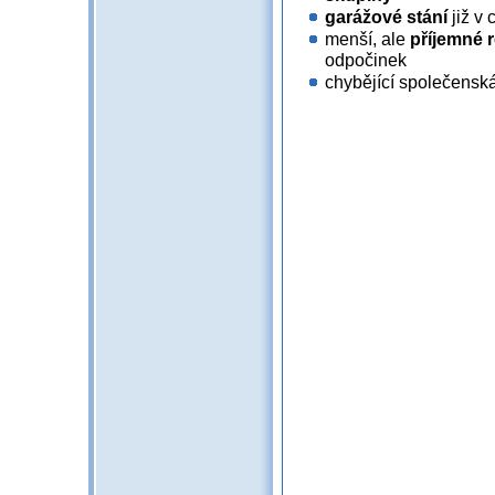
garážové stání
již v
menší, ale
příjemné 
odpočinek
chybějící společenská 