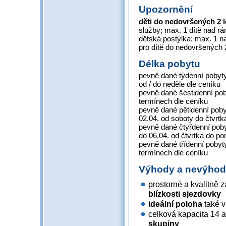
Upozornění
děti do nedovršených 2 
služby; max. 1 dítě nad 
dětská postýlka: max. 1 
pro dítě do nedovršených 2
Délka pobytu
pevně dané týdenní pobyty 
od / do neděle dle ceníku
pevně dané šestidenní pob
termínech dle ceníku
pevně dané pětidenní pobyt
02.04. od soboty do čtvrtk
pevně dané čtyřdenní pobyt
do 06.04. od čtvrtka do po
pevně dané třídenní pobyt
termínech dle ceníku
Výhody a nevýho
prostorné a kvalitně
blízkosti sjezdovky
ideální poloha
také v
celková kapacita 14 
skupiny