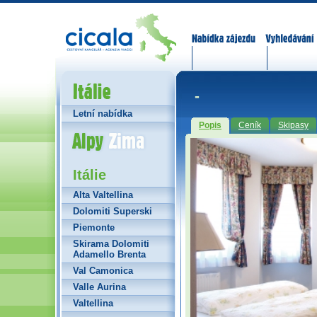
Nabídka zájezdů
Vyhledávání
Itálie
-
Letní nabídka
Popis
Ceník
Skipasy
Alpy Zima
Itálie
Alta Valtellina
Dolomiti Superski
Piemonte
Skirama Dolomiti
Adamello Brenta
Val Camonica
Valle Aurina
Valtellina