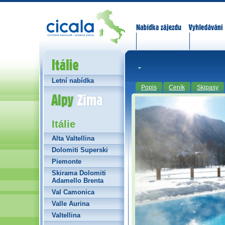
Nabídka zájezdů
Vyhledávání
Itálie
-
Letní nabídka
Popis
Ceník
Skipasy
Alpy Zima
Itálie
Alta Valtellina
Dolomiti Superski
Piemonte
Skirama Dolomiti
Adamello Brenta
Val Camonica
Valle Aurina
Valtellina