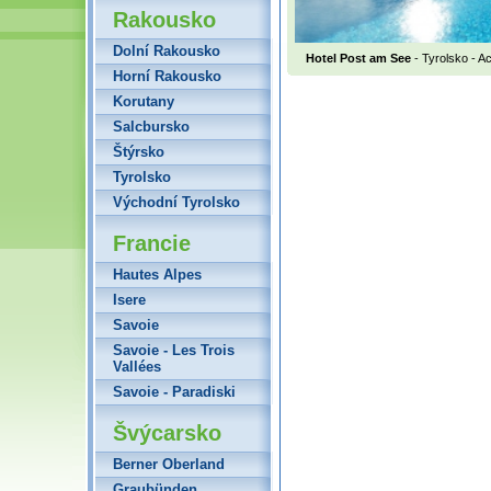
Rakousko
Dolní Rakousko
Hotel Post am See
- Tyrolsko - A
Horní Rakousko
Korutany
Salcbursko
Štýrsko
Tyrolsko
Východní Tyrolsko
Francie
Hautes Alpes
Isere
Savoie
Savoie - Les Trois
Vallées
Savoie - Paradiski
Švýcarsko
Berner Oberland
Graubünden