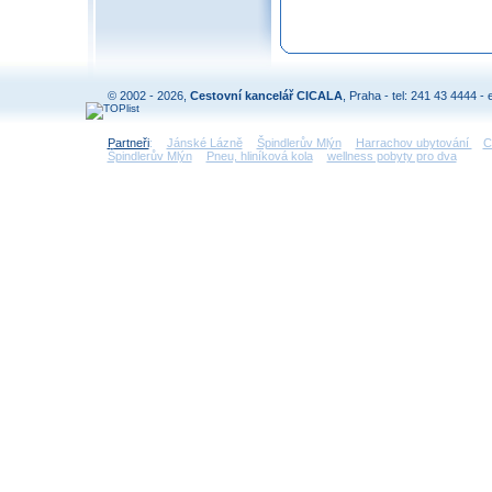
© 2002 - 2026,
Cestovní kancelář CICALA
, Praha - tel: 241 43 4444 - 
Partneři
:
Jánské Lázně
Špindlerův Mlýn
Harrachov ubytování
C
Špindlerův Mlýn
Pneu, hliníková kola
wellness pobyty pro dva