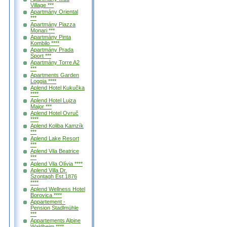
Village ***
Apartmány Oriental
***
Apartmány Piazza
Monari ***
Apartmány Pinta
Kombilo ****
Apartmány Prada
Sport ***
Apartmány Torre A2
***
Apartments Garden
Loggia ****
Aplend Hotel Kukučka
****
Aplend Hotel Lujza
Major ***
Aplend Hotel Ovruč
****
Aplend Koliba Kamzík
***
Aplend Lake Resort
***
Aplend Vila Beatrice
***
Aplend Vila Olívia ****
Aplend Villa Dr.
Szontagh Est.1876
****
Aplend Wellness Hotel
Borovica ****
Appartement -
Pension Stadlmühle
***
Appartements Alpine
Waldheim ****