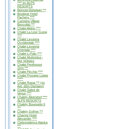
**** by ALPS
RESORTS
Biohotel Bühelwirt ***
Boutique Hotel
Pachers ****
Camping Village
Boscoblú ***
Chalet Alpino ****
Chalet La Leur Gusja
****
Chalet Levanna
Occidentale ****
Chalet Levanna
Orientale ****
Chalet Li Palu ****
Chalet Muštrinka -
bez skipasu
Chalet Penthouse
Zirm ***
Chalet Picchio ****
Chalet Prestige Lodge
*****
Chalet Rasia *** (ex
Apt. dům Damiano)
Chalet Sabot de
Venus ****
Chalety Alpendorf ****
ALPS RESORTS
Chalety Bouquetin II
***
Chalety Gofree ***
Charme Hotel
Alexander ****
Clubresidence Alaska
***