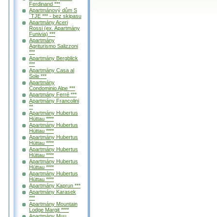
Ferdinand ***
Apartmánový dům S
´TJE *** - bez skipasu
Apartmány Aceri
Rossi (ex. Apartmány
Funivia) ***
Apartmány
Agriturismo Salizzoni
***
Apartmány Bergblick
***
Apartmány Casa al
Sole ***
Apartmány
Condominio Alpe ***
Apartmány Ferré ***
Apartmány Francolini
**
Apartmány Hubertus
Hüttau ****
Apartmány Hubertus
Hüttau ****
Apartmány Hubertus
Hüttau ****
Apartmány Hubertus
Hüttau ****
Apartmány Hubertus
Hüttau ****
Apartmány Hubertus
Hüttau ****
Apartmány Kaprun ***
Apartmány Karasek
***
Apartmány Mountain
Lodge Margit ****
Apartmány Muu