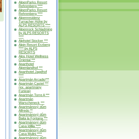
AlpenParks Resort
Rehrenberg ****
AlpenParks Resort
Rehrenberg ****
Alpenresidenz
Turracher Höhe by
ALPS RESORTS ****
Alpenrock Schladming
by ALPS RESORTS
****
Alphotel Stocker ***
Alpin Resort Erzberg
**** by ALPS
RESORTS
Alps Hotel Wellness
Oriental ***
Aparthotel
Alpenlandhof ***
Aparthotel Jagdhof
****
Apartmán Arcadio***
Apartmán Castel ***
(ex. apartmány
Funivia)
Apartmán Torre A ***
Apartmán
Warscheneck ***
Apartmánový dům
Alfredo **
Apartmánový dům
Baita la Fontana ***
Apartmánový dům
Casa Idillia ****
Apartmánový dům
Casa Mulini ****
Apartmánový dům