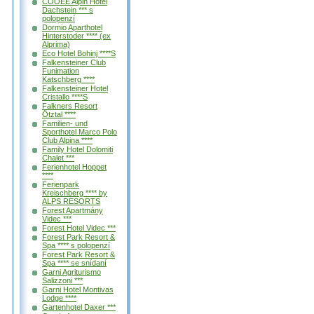
COOEE Alpin Hotel
Dachstein *** s
polopenzí
Dormio Aparthotel
Hinterstoder **** (ex
Alprima)
Eco Hotel Bohinj ****S
Falkensteiner Club
Funimation
Katschberg ****
Falkensteiner Hotel
Cristallo ****S
Falkners Resort
Ötztal ****
Familien- und
Sporthotel Marco Polo
Club Alpina ****
Family Hotel Dolomiti
Chalet ***
Ferienhotel Hoppet
****
Ferienpark
Kreischberg **** by
ALPS RESORTS
Forest Apartmány
Videc ***
Forest Hotel Videc ***
Forest Park Resort &
Spa **** s polopenzí
Forest Park Resort &
Spa **** se snídaní
Garni Agriturismo
Salizzoni ***
Garni Hotel Montivas
Lodge ****
Gartenhotel Daxer ***