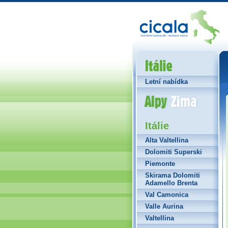
Itálie
Letní nabídka
Alpy Zima
Itálie
Alta Valtellina
Dolomiti Superski
Piemonte
Skirama Dolomiti
Adamello Brenta
Val Camonica
Valle Aurina
Valtellina