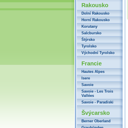
Rakousko
Dolní Rakousko
Horní Rakousko
Korutany
Salcbursko
Štýrsko
Tyrolsko
Východní Tyrolsko
Francie
Hautes Alpes
Isere
Savoie
Savoie - Les Trois
Vallées
Savoie - Paradiski
Švýcarsko
Berner Oberland
Graubünden