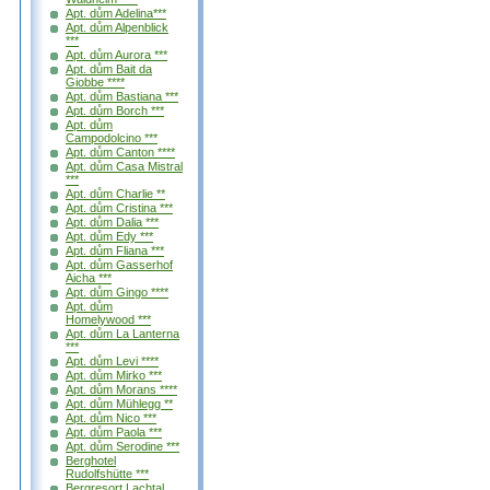
Apt. dům Adelina***
Apt. dům Alpenblick
***
Apt. dům Aurora ***
Apt. dům Bait da
Giobbe ****
Apt. dům Bastiana ***
Apt. dům Borch ***
Apt. dům
Campodolcino ***
Apt. dům Canton ****
Apt. dům Casa Mistral
***
Apt. dům Charlie **
Apt. dům Cristina ***
Apt. dům Dalia ***
Apt. dům Edy ***
Apt. dům Fliana ***
Apt. dům Gasserhof
Aicha ***
Apt. dům Gingo ****
Apt. dům
Homelywood ***
Apt. dům La Lanterna
***
Apt. dům Levi ****
Apt. dům Mirko ***
Apt. dům Morans ****
Apt. dům Mühlegg **
Apt. dům Nico ***
Apt. dům Paola ***
Apt. dům Serodine ***
Berghotel
Rudolfshütte ***
Bergresort Lachtal