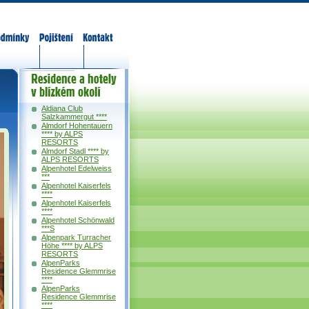
odmínky
Pojištění
Kontakt
Residence a
hotely v okolí
Aldiana Club
Salzkammergut ****
Almdorf Hohentauern
**** by ALPS
RESORTS
Almdorf Stadl **** by
ALPS RESORTS
Alpenhotel Edelweiss
***
Alpenhotel Kaiserfels
****
Alpenhotel Kaiserfels
****
Alpenhotel Schönwald
***S
Alpenpark Turracher
Höhe **** by ALPS
RESORTS
AlpenParks
Residence Glemmrise
****
AlpenParks
Residence Glemmrise
****