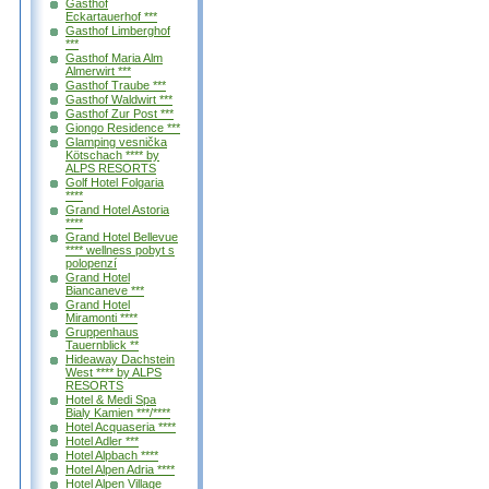
Gasthof
Eckartauerhof ***
Gasthof Limberghof
***
Gasthof Maria Alm
Almerwirt ***
Gasthof Traube ***
Gasthof Waldwirt ***
Gasthof Zur Post ***
Giongo Residence ***
Glamping vesnička
Kötschach **** by
ALPS RESORTS
Golf Hotel Folgaria
****
Grand Hotel Astoria
****
Grand Hotel Bellevue
**** wellness pobyt s
polopenzí
Grand Hotel
Biancaneve ***
Grand Hotel
Miramonti ****
Gruppenhaus
Tauernblick **
Hideaway Dachstein
West **** by ALPS
RESORTS
Hotel & Medi Spa
Bialy Kamien ***/****
Hotel Acquaseria ****
Hotel Adler ***
Hotel Alpbach ****
Hotel Alpen Adria ****
Hotel Alpen Village