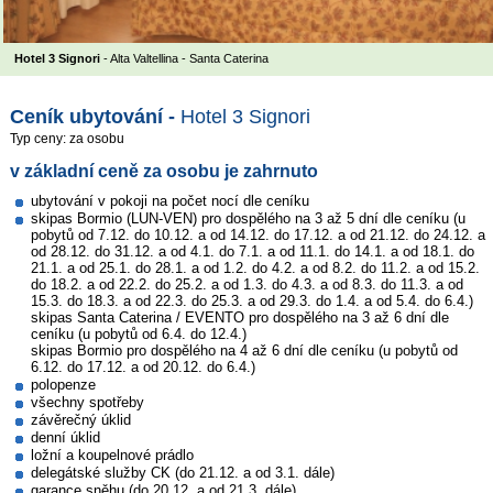
Hotel 3 Signori
- Alta Valtellina - Santa Caterina
Ceník ubytování -
Hotel 3 Signori
Typ ceny: za osobu
v základní ceně za osobu je zahrnuto
ubytování v pokoji na počet nocí dle ceníku
skipas Bormio (LUN-VEN) pro dospělého na 3 až 5 dní dle ceníku (u
pobytů od 7.12. do 10.12. a od 14.12. do 17.12. a od 21.12. do 24.12. a
od 28.12. do 31.12. a od 4.1. do 7.1. a od 11.1. do 14.1. a od 18.1. do
21.1. a od 25.1. do 28.1. a od 1.2. do 4.2. a od 8.2. do 11.2. a od 15.2.
do 18.2. a od 22.2. do 25.2. a od 1.3. do 4.3. a od 8.3. do 11.3. a od
15.3. do 18.3. a od 22.3. do 25.3. a od 29.3. do 1.4. a od 5.4. do 6.4.)
skipas Santa Caterina / EVENTO pro dospělého na 3 až 6 dní dle
ceníku (u pobytů od 6.4. do 12.4.)
skipas Bormio pro dospělého na 4 až 6 dní dle ceníku (u pobytů od
6.12. do 17.12. a od 20.12. do 6.4.)
polopenze
všechny spotřeby
závěrečný úklid
denní úklid
ložní a koupelnové prádlo
delegátské služby CK (do 21.12. a od 3.1. dále)
garance sněhu (do 20.12. a od 21.3. dále)