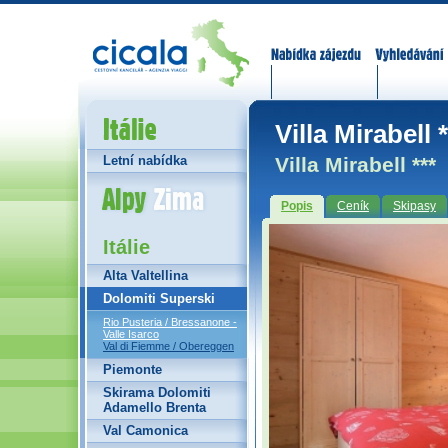
Nabídka zájezdů
Vyhledávání
Itálie
Villa Mirabell *
Villa Mirabell ***
Letní nabídka
Alpy Zima
Popis
Ceník
Skipasy
Itálie
Alta Valtellina
Dolomiti Superski
Rio Pusteria / Bressanone -
Valle Isarco
Val di Fiemme / Obereggen
Piemonte
Skirama Dolomiti
Adamello Brenta
Val Camonica