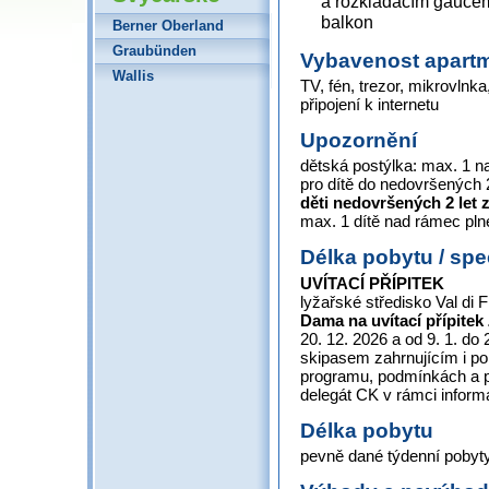
a rozkládacím gaučem 
balkon
Berner Oberland
Graubünden
Vybavenost apart
Wallis
TV, fén, trezor, mikrovlnka
připojení k internetu
Upozornění
dětská postýlka: max. 1 
pro dítě do nedovršených 2
děti nedovršených 2 let
max. 1 dítě nad rámec pl
Délka pobytu / spe
UVÍTACÍ PŘÍPITEK
lyžařské středisko Val d
Dama na uvítací přípitek
20. 12. 2026 a od 9. 1. do
skipasem zahrnujícím i po
programu, podmínkách a 
delegát CK v rámci inform
Délka pobytu
pevně dané týdenní pobyty