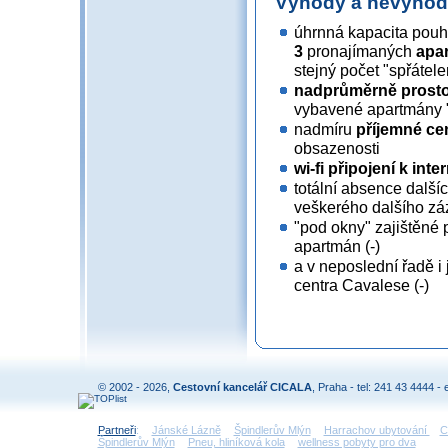
Výhody a nevýho
úhrnná kapacita pou
3
pronajímaných
apa
stejný počet "spřátel
nadprůměrně prost
vybavené apartmány "
nadmíru
příjemné ce
obsazenosti
wi-fi připojení k inte
totální absence dalšíc
veškerého dalšího záz
"pod okny" zajištěné 
apartmán (-)
a v neposlední řadě i
centra Cavalese (-)
© 2002 - 2026,
Cestovní kancelář CICALA
, Praha - tel: 241 43 4444 - 
Partneři
:
Jánské Lázně
Špindlerův Mlýn
Harrachov ubytování
C
Špindlerův Mlýn
Pneu, hliníková kola
wellness pobyty pro dva