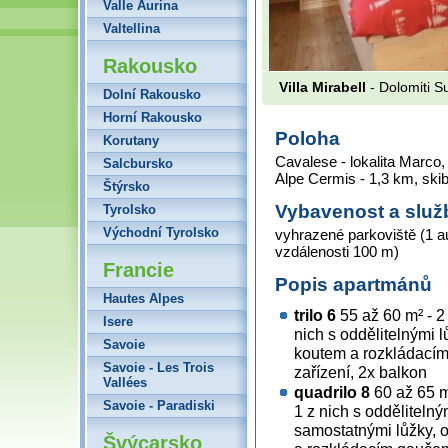
Valle Aurina
Valtellina
Rakousko
Villa Mirabell
- Dolomiti S
Dolní Rakousko
Horní Rakousko
Poloha
Korutany
Cavalese - lokalita Marco,
Salcbursko
Alpe Cermis - 1,3 km, ski
Štýrsko
Vybavenost a služ
Tyrolsko
Východní Tyrolsko
vyhrazené parkoviště (1 au
vzdálenosti 100 m)
Francie
Popis apartmánů
Hautes Alpes
trilo 6
55 až 60 m² - 2
Isere
nich s oddělitelnými 
Savoie
koutem a rozkládacím
Savoie - Les Trois
zařízení, 2x balkon
Vallées
quadrilo 8
60 až 65 m
Savoie - Paradiski
1 z nich s oddělitelný
samostatnými lůžky, 
Švýcarsko