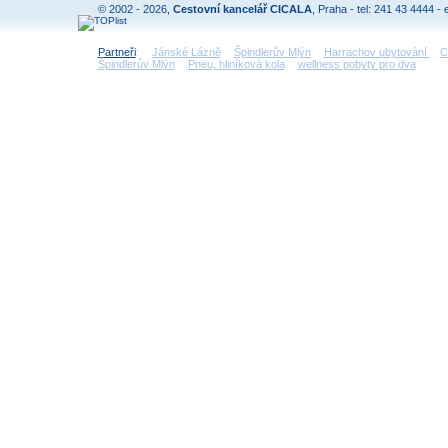
© 2002 - 2026,
Cestovní kancelář CICALA
, Praha - tel: 241 43 4444 - 
Partneři
:
Jánské Lázně
Špindlerův Mlýn
Harrachov ubytování
C
Špindlerův Mlýn
Pneu, hliníková kola
wellness pobyty pro dva