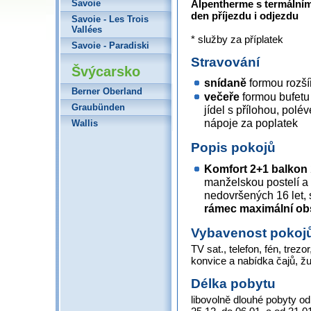
Alpentherme s termálním
Savoie
den příjezdu i odjezdu
Savoie - Les Trois
Vallées
* služby za příplatek
Savoie - Paradiski
Stravování
Švýcarsko
snídaně
formou rozší
Berner Oberland
večeře
formou bufetu 
Graubünden
jídel s přílohou, polé
nápoje za poplatek
Wallis
Popis pokojů
Komfort 2+1 balkon
manželskou postelí a 
nedovršených 16 let, s
rámec maximální ob
Vybavenost pokoj
TV sat., telefon, fén, trezor
konvice a nabídka čajů, ž
Délka pobytu
libovolně dlouhé pobyty od