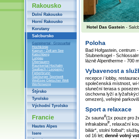
Rakousko
Dolní Rakousko
Horní Rakousko
Hotel Das Gastein
- Salcb
Korutany
Salcbursko
Poloha
Gasteinertal - Grossarltal
Hochkönig
Bad Hofgastein, centrum - 
Kaprun - Zell am See
Katschberg
Stubnerkogel - Schlossalm
Lungau
lázně Alpentherme - 700 
Obertauern
Raurisertal Hochalm
Saalbach / Leogang /
Vybavenost a služ
Fieberbrunn
Salzburger Sportwelt
recepce / lobby, restaurac
Weißsee Gletscher Welt
společenská místnost, wi-fi
Werfenweng
sluneční terasa s posezen
Štýrsko
úschovna lyží a lyžařských
Tyrolsko
omezen), veřejné parkoviš
Východní Tyrolsko
Sport a relaxace
Francie
#
2x sauna
(1x pouze pro ž
#
infrakabina
, relaxační ko
Hautes Alpes
biliár*, stolní fotbal*; slu
Isere
od 16 let;
denně volný vs