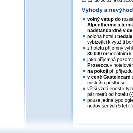
25.12. do 06.01. a od 31.0
Výhody a nevýho
volný vstup do
rozsá
Alpentherme s termál
nadstandardně v den
poloha hotelu
nedale
vybízející k využití 
z hotelu příjemný výh
30.000 m²
ideálním k
jako příjemná pozorn
Prosecca
v hotelov
na pokoji
při příjezd
v ceně Gasteincard
s
místního postbusu
větší vzdálenost k ly
pár metrů od hotelu (-
pouze jedna typologie
nedovršených 5 let (-)