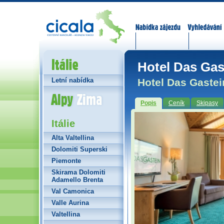
Nabídka zájezdů
Vyhledávání
Itálie
Hotel Das Gast
Hotel Das Gastein
Letní nabídka
Alpy Zima
Popis
Ceník
Skipasy
Itálie
Alta Valtellina
Dolomiti Superski
Piemonte
Skirama Dolomiti
Adamello Brenta
Val Camonica
Valle Aurina
Valtellina