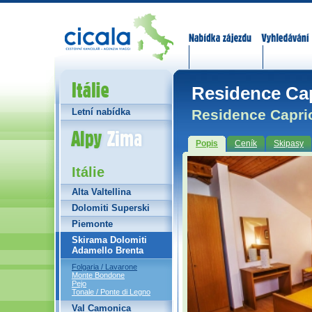
Nabídka zájezdů
Vyhledávání
Itálie
Residence Cap
Residence Caprio
Letní nabídka
Alpy Zima
Popis
Ceník
Skipasy
Itálie
Alta Valtellina
Dolomiti Superski
Piemonte
Skirama Dolomiti
Adamello Brenta
Folgaria / Lavarone
Monte Bondone
Pejo
Tonale / Ponte di Legno
Val Camonica