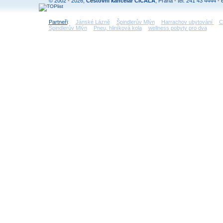
© 2002 - 2026,
Cestovní kancelář CICALA
, Praha - tel: 241 43 4444 - 
Partneři
:
Jánské Lázně
Špindlerův Mlýn
Harrachov ubytování
C
Špindlerův Mlýn
Pneu, hliníková kola
wellness pobyty pro dva