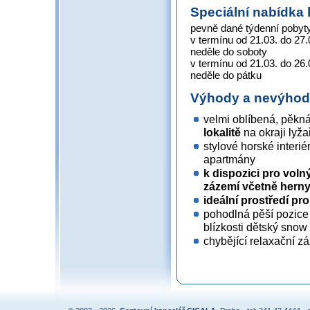
Speciální nabídka 
pevně dané týdenní pobyty
v termínu od 21.03. do 27
neděle do soboty
v termínu od 21.03. do 26
neděle do pátku
Výhody a nevýho
velmi oblíbená, pěkná
lokalitě
na okraji lyž
stylové horské interi
apartmány
k dispozici pro vol
zázemí včetně hern
ideální prostředí pr
pohodlná pěší pozice 
blízkosti dětský snow
chybějící relaxační zá