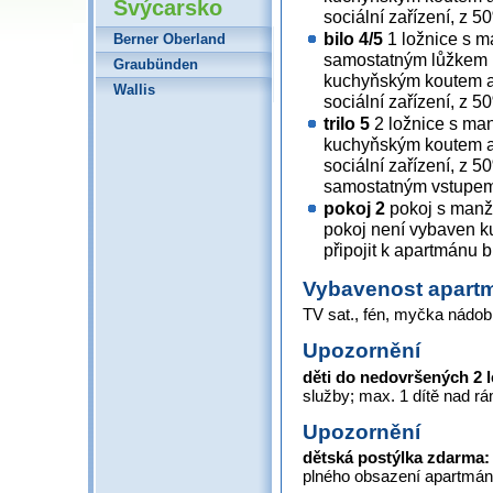
Švýcarsko
sociální zařízení, z 
bilo 4/5
1 ložnice s m
Berner Oberland
samostatným lůžkem p
Graubünden
kuchyňským koutem a
Wallis
sociální zařízení, z 
trilo 5
2 ložnice s man
kuchyňským koutem a
sociální zařízení, z 
samostatným vstupem 
pokoj 2
pokoj s manže
pokoj není vybaven k
připojit k apartmánu b
Vybavenost apart
TV sat., fén, myčka nádobí,
Upozornění
děti do nedovršených 2 
služby; max. 1 dítě nad 
Upozornění
dětská postýlka zdarma:
plného obsazení apartmánu