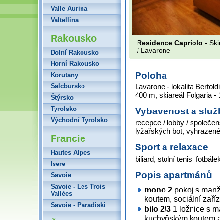
Valle Aurina
Valtellina
Rakousko
Residence Capriolo
- Ski
/ Lavarone
Dolní Rakousko
Horní Rakousko
Poloha
Korutany
Salcbursko
Lavarone - lokalita Bertold
400 m, skiareál Folgaria -
Štýrsko
Tyrolsko
Vybavenost a služ
Východní Tyrolsko
recepce / lobby / společen
lyžařských bot, vyhrazené p
Francie
Sport a relaxace
Hautes Alpes
biliard, stolní tenis, fotbále
Isere
Popis apartmánů
Savoie
Savoie - Les Trois
mono 2
pokoj s manž
Vallées
koutem, sociální zaří
Savoie - Paradiski
bilo 2/3
1 ložnice s m
kuchyňským koutem a