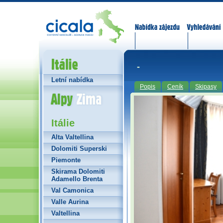
Nabídka zájezdů
Vyhledávání
Itálie
-
Letní nabídka
Popis
Ceník
Skipasy
Alpy Zima
Itálie
Alta Valtellina
Dolomiti Superski
Piemonte
Skirama Dolomiti
Adamello Brenta
Val Camonica
Valle Aurina
Valtellina