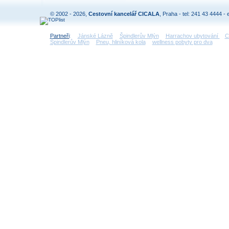
© 2002 - 2026,
Cestovní kancelář CICALA
, Praha - tel: 241 43 4444 - 
Partneři
:
Jánské Lázně
Špindlerův Mlýn
Harrachov ubytování
C
Špindlerův Mlýn
Pneu, hliníková kola
wellness pobyty pro dva