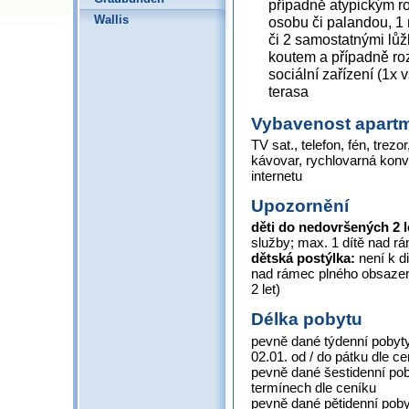
případně atypickým r
Wallis
osobu či palandou, 1 
či 2 samostatnými lů
koutem a případně ro
sociální zařízení (1x 
terasa
Vybavenost apart
TV sat., telefon, fén, trez
kávovar, rychlovarná konvic
internetu
Upozornění
děti do nedovršených 2 
služby; max. 1 dítě nad 
dětská postýlka:
není k di
nad rámec plného obsazen
2 let)
Délka pobytu
pevně dané týdenní pobyty 
02.01. od / do pátku dle c
pevně dané šestidenní pob
termínech dle ceníku
pevně dané pětidenní pobyt