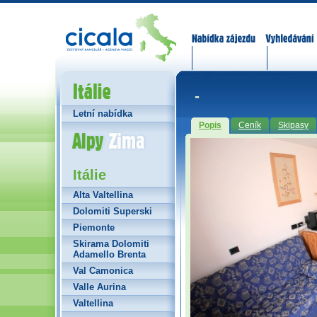
Nabídka zájezdů
Vyhledávání
Itálie
-
Letní nabídka
Popis
Ceník
Skipasy
Alpy Zima
Itálie
Alta Valtellina
Dolomiti Superski
Piemonte
Skirama Dolomiti
Adamello Brenta
Val Camonica
Valle Aurina
Valtellina