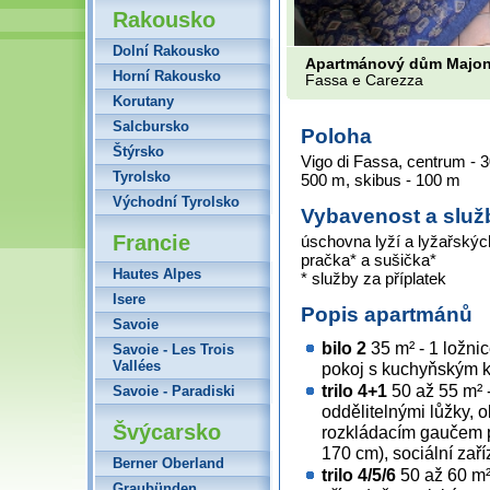
Rakousko
Dolní Rakousko
Apartmánový dům Majon
Horní Rakousko
Fassa e Carezza
Korutany
Salcbursko
Poloha
Štýrsko
Vigo di Fassa, centrum - 3
Tyrolsko
500 m, skibus - 100 m
Východní Tyrolsko
Vybavenost a služ
Francie
úschovna lyží a lyžařskýc
pračka* a sušička*
Hautes Alpes
* služby za příplatek
Isere
Popis apartmánů
Savoie
bilo 2
35 m² - 1 ložni
Savoie - Les Trois
Vallées
pokoj s kuchyňským ko
trilo 4+1
50 až 55 m² -
Savoie - Paradiski
oddělitelnými lůžky,
Švýcarsko
rozkládacím gaučem 
170 cm), sociální zař
Berner Oberland
trilo 4/5/6
50 až 60 m²
Graubünden