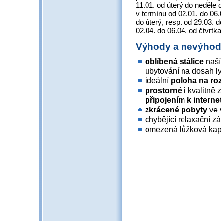
11.01. od úterý do neděle 
v termínu od 02.01. do 06
do úterý, resp. od 29.03. d
02.04. do 06.04. od čtvrtk
Výhody a nevýho
oblíbená stálice
naší
ubytování na dosah l
ideální
poloha na roz
prostorné
i kvalitně 
připojením k interne
zkrácené pobyty
ve 
chybějící relaxační zá
omezená lůžková kapac