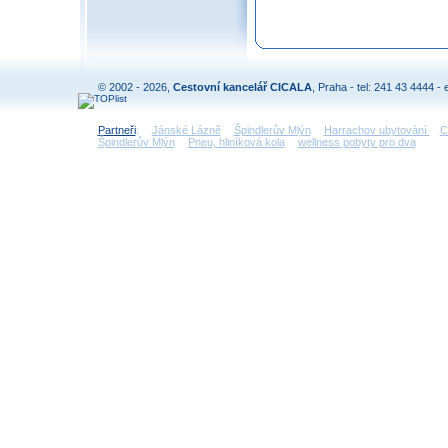
© 2002 - 2026,
Cestovní kancelář CICALA
, Praha - tel: 241 43 4444 - 
Partneři
:
Jánské Lázně
Špindlerův Mlýn
Harrachov ubytování
C
Špindlerův Mlýn
Pneu, hliníková kola
wellness pobyty pro dva