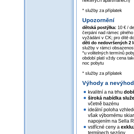
některých apartmánech)
* služby za příplatek
Upozornění
dětská postýlka:
10 € / de
čerpání nad rámec plného
vyžádání v CK; pro dítě d
děti do nedovršených 2 
služby v rámci obsazenos
*u volitelných termínů po
období platí vždy cena tak
noc pobytu
* služby za příplatek
Výhody a nevýho
kvalitní a na trhu
dob
široká nabídka služ
včetně bazénu
ideální poloha vzhle
však výbornému skiar
napojením na Sella 
vstřícné ceny a
exklu
termínech sezóny