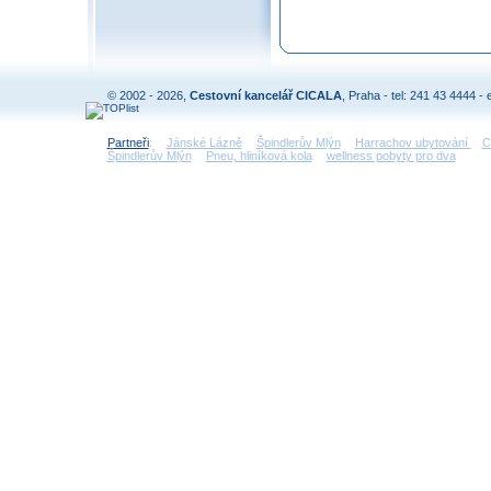
© 2002 - 2026,
Cestovní kancelář CICALA
, Praha - tel: 241 43 4444 - 
Partneři
:
Jánské Lázně
Špindlerův Mlýn
Harrachov ubytování
C
Špindlerův Mlýn
Pneu, hliníková kola
wellness pobyty pro dva