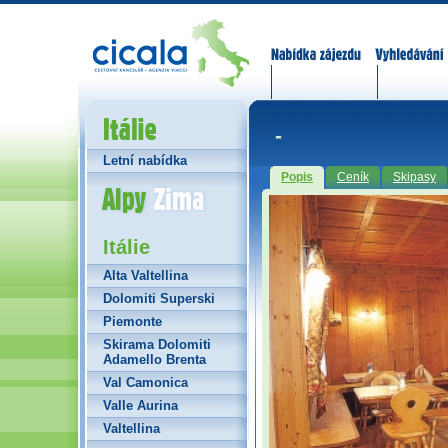
Nabídka zájezdů
Vyhledávání
Itálie
-
Letní nabídka
Popis
Ceník
Skipasy
Alpy Zima
Itálie
Alta Valtellina
Dolomiti Superski
Piemonte
Skirama Dolomiti
Adamello Brenta
Val Camonica
Valle Aurina
Valtellina