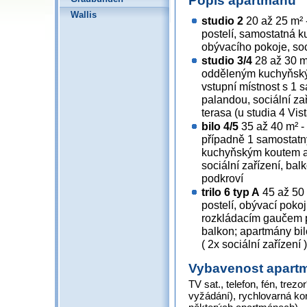
Popis apartmánů
Wallis
studio 2
20 až 25 m² 
postelí, samostatná k
obývacího pokoje, soc
studio 3/4
28 až 30 m²
odděleným kuchyňský
vstupní místnost s 1 
palandou, sociální za
terasa (u
studia 4 Vis
bilo 4/5
35 až 40 m² -
případně 1 samostatn
kuchyňským koutem a
sociální zařízení, bal
podkroví
trilo 6 typ A
45 až 50 
postelí, obývací pok
rozkládacím gaučem pr
balkon; apartmány bilo
( 2x sociální zařízení )
Vybavenost apart
TV sat., telefon, fén, tre
vyžádání), rychlovarná konv