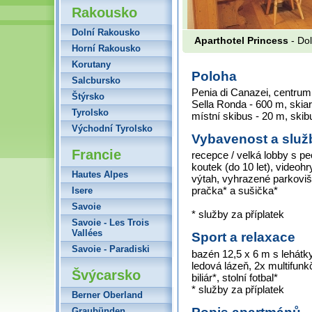
Rakousko
Dolní Rakousko
Aparthotel Princess
- Dol
Horní Rakousko
Korutany
Poloha
Salcbursko
Penia di Canazei, centrum 
Štýrsko
Sella Ronda - 600 m, skiar
Tyrolsko
místní skibus - 20 m, skib
Východní Tyrolsko
Vybavenost a služ
Francie
recepce / velká lobby s pecí
koutek (do 10 let), videoh
Hautes Alpes
výtah, vyhrazené parkovišt
pračka* a sušička*
Isere
Savoie
* služby za příplatek
Savoie - Les Trois
Vallées
Sport a relaxace
Savoie - Paradiski
bazén 12,5 x 6 m s lehátk
ledová lázeň, 2x multifunk
Švýcarsko
biliár*, stolní fotbal*
* služby za příplatek
Berner Oberland
Graubünden