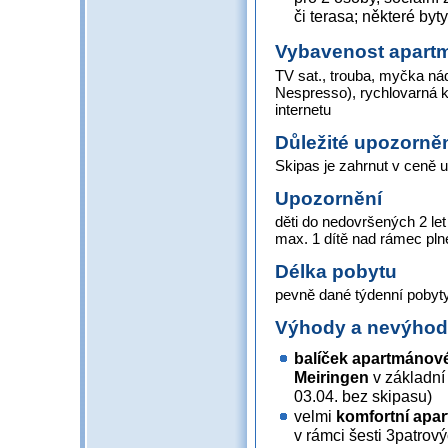
či terasa; některé by
Vybavenost apart
TV sat., trouba, myčka ná
Nespresso), rychlovarná ko
internetu
Důležité upozorně
Skipas je zahrnut v ceně 
Upozornění
děti do nedovršených 2 le
max. 1 dítě nad rámec pl
Délka pobytu
pevně dané týdenní pobyty
Výhody a nevýho
balíček apartmánov
Meiringen
v základní
03.04. bez skipasu)
velmi
komfortní apar
v rámci šesti 3patrov