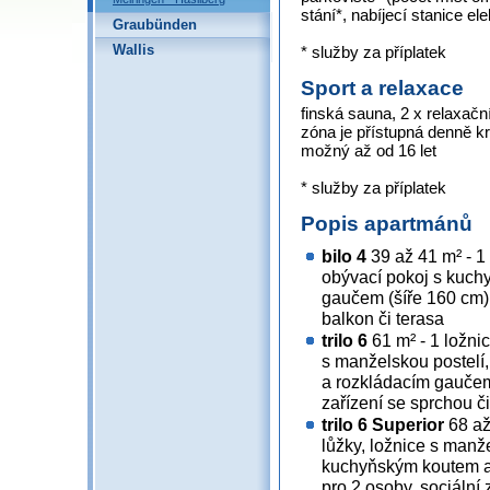
stání*, nabíjecí stanice el
Graubünden
Wallis
* služby za příplatek
Sport a relaxace
finská sauna, 2 x relaxačn
zóna je přístupná denně kr
možný až od 16 let
* služby za příplatek
Popis apartmánů
bilo 4
39 až 41 m² - 1
obývací pokoj s kuch
gaučem (šíře 160 cm) 
balkon či terasa
trilo 6
61 m² - 1 ložni
s manželskou postelí
a rozkládacím gaučem 
zařízení se sprchou č
trilo 6 Superior
68 až
lůžky, ložnice s manž
kuchyňským koutem a
pro 2 osoby, sociální 