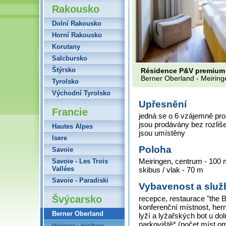
Rakousko
Dolní Rakousko
Horní Rakousko
Korutany
Salcbursko
Štýrsko
Résidence P&V premium
Berner Oberland - Meiring
Tyrolsko
Východní Tyrolsko
Upřesnění
Francie
jedná se o 6 vzájemně pr
jsou prodávány bez rozliše
Hautes Alpes
jsou umístěny
Isere
Poloha
Savoie
Meiringen, centrum - 100 m
Savoie - Les Trois
Vallées
skibus / vlak - 70 m
Savoie - Paradiski
Vybavenost a služ
Švýcarsko
recepce, restaurace "the Bis
konferenční místnost, her
Berner Oberland
lyží a lyžařských bot u do
parkoviště* (počet míst 
Meiringen - Hasliberg