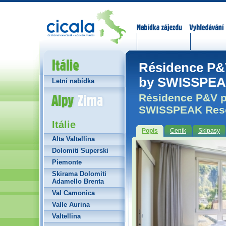
Nabídka zájezdů
Vyhledávání
Itálie
Résidence P&
by SWISSPEAK
Letní nabídka
Alpy Zima
Résidence P&V p
SWISSPEAK Resor
Itálie
Popis
Ceník
Skipasy
Alta Valtellina
Dolomiti Superski
Piemonte
Skirama Dolomiti
Adamello Brenta
Val Camonica
Valle Aurina
Valtellina