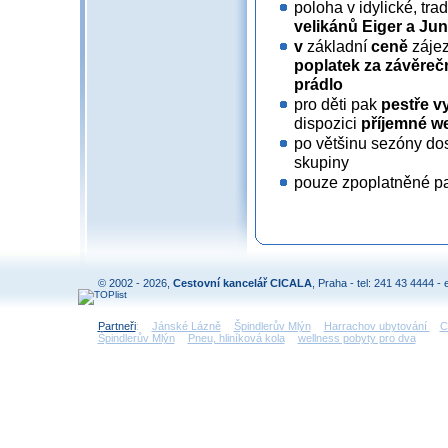
poloha v idylické, tra
velikánů Eiger a Ju
v
základní
ceně
záje
poplatek za závěreč
prádlo
pro děti pak
pestře v
dispozici
příjemné we
po většinu sezóny dos
skupiny
pouze zpoplatněné pa
© 2002 - 2026,
Cestovní kancelář CICALA
, Praha - tel: 241 43 4444 - 
Partneři
:
Jánské Lázně
Špindlerův Mlýn
Harrachov ubytování
C
Špindlerův Mlýn
Pneu, hliníková kola
wellness pobyty pro dva