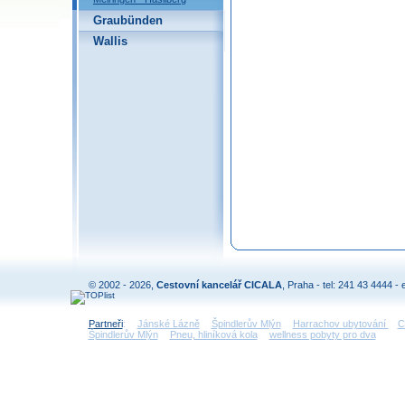
Graubünden
Wallis
© 2002 - 2026,
Cestovní kancelář CICALA
, Praha - tel: 241 43 4444 - 
Partneři
:
Jánské Lázně
Špindlerův Mlýn
Harrachov ubytování
C
Špindlerův Mlýn
Pneu, hliníková kola
wellness pobyty pro dva