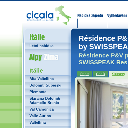
Nabídka zájezdů
Vyhledávání
Itálie
Résidence P&
by SWISSPEAK
Letní nabídka
Alpy Zima
Résidence P&V p
SWISSPEAK Resor
Itálie
Popis
Ceník
Skipasy
Alta Valtellina
Dolomiti Superski
Piemonte
Skirama Dolomiti
Adamello Brenta
Val Camonica
Valle Aurina
Valtellina