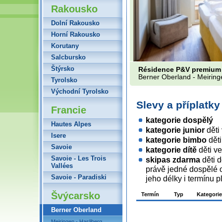
Rakousko
Dolní Rakousko
Horní Rakousko
Korutany
Salcbursko
Štýrsko
Résidence P&V premium
Berner Oberland - Meiring
Tyrolsko
Východní Tyrolsko
Slevy a příplatk
Francie
kategorie dospělý
Hautes Alpes
kategorie junior
děti
Isere
kategorie bimbo
děti
Savoie
kategorie dítě
děti ve
Savoie - Les Trois
skipas zdarma
děti 
Vallées
právě jedné dospělé 
Savoie - Paradiski
jeho délky i termínu 
Švýcarsko
Termín
Typ
Kategorie
Berner Oberland
Meiringen - Hasliberg