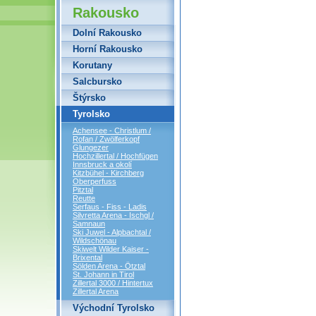
Rakousko
Dolní Rakousko
Horní Rakousko
Korutany
Salcbursko
Štýrsko
Tyrolsko
Achensee - Christlum /
Rofan / Zwölferkopf
Glungezer
Hochzillertal / Hochfügen
Innsbruck a okolí
Kitzbühel - Kirchberg
Oberperfuss
Pitztal
Reutte
Serfaus - Fiss - Ladis
Silvretta Arena - Ischgl /
Samnaun
Ski Juwel - Alpbachtal /
Wildschönau
Skiwelt Wilder Kaiser -
Brixental
Sölden Arena - Ötztal
St. Johann in Tirol
Zillertal 3000 / Hintertux
Zillertal Arena
Východní Tyrolsko