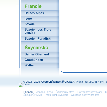
Francie
Hautes Alpes
Isere
Savoie
Savoie - Les Trois
Vallées
Savoie - Paradiski
Švýcarsko
Berner Oberland
Graubünden
Wallis
© 2002 - 2026,
Cestovní kancelář CICALA
, Praha - tel: 241 43 4444 - 
Partneři
:
Jánské Lázně
Špindlerův Mlýn
Harrachov ubytování
C
Špindlerův Mlýn
Pneu, hliníková kola
wellness pobyty pro dva