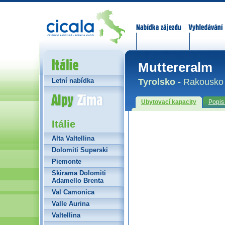
Nabídka zájezdů
Vyhledávání
Itálie
Muttereralm
Tyrolsko -
Rakousko
Letní nabídka
Alpy Zima
Ubytovací kapacity
Popis
Itálie
Alta Valtellina
Dolomiti Superski
Piemonte
Skirama Dolomiti
Adamello Brenta
Val Camonica
Valle Aurina
Valtellina