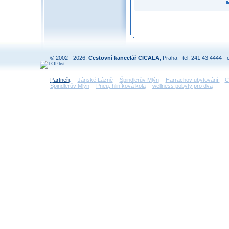
© 2002 - 2026,
Cestovní kancelář CICALA
, Praha - tel: 241 43 4444 - 
Partneři
:
Jánské Lázně
Špindlerův Mlýn
Harrachov ubytování
C
Špindlerův Mlýn
Pneu, hliníková kola
wellness pobyty pro dva