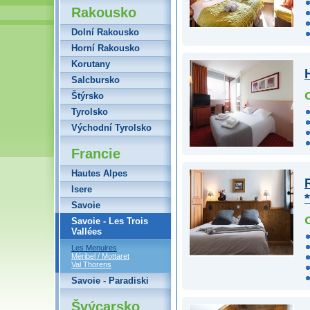
Rakousko
Dolní Rakousko
Horní Rakousko
Korutany
Salcbursko
Štýrsko
Tyrolsko
Východní Tyrolsko
Francie
Hautes Alpes
Isere
*
Savoie
Savoie - Les Trois
Vallées
Les Menuires
Méribel / Mottaret
Val Thorens
Savoie - Paradiski
Švýcarsko