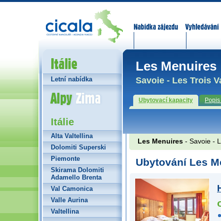
Nabídka zájezdů
Vyhledávání
Itálie
Les Menuires
Savoie - Les Trois V
Letní nabídka
Alpy Zima
Ubytovací kapacity
Popis
Itálie
Alta Valtellina
Les Menuires
- Savoie - L
Dolomiti Superski
Piemonte
Ubytování Les M
Skirama Dolomiti
Adamello Brenta
Val Camonica
Valle Aurina
Valtellina