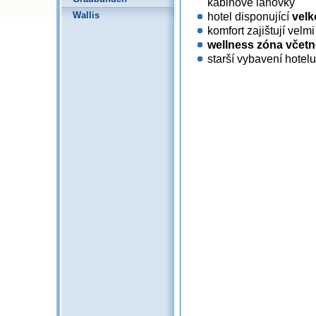
kabinové lanovky
hotel disponující
velk
Wallis
komfort zajištují velm
wellness zóna včetn
starší vybavení hotelu 