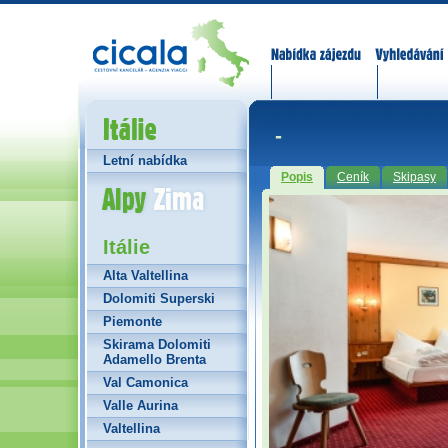
Nabídka zájezdů
Vyhledávání
Itálie
-
Letní nabídka
Popis
Ceník
Skipasy
Alpy Zima
Itálie
Alta Valtellina
Dolomiti Superski
Piemonte
Skirama Dolomiti
Adamello Brenta
Val Camonica
Valle Aurina
Valtellina