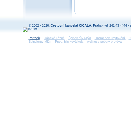
© 2002 - 2026,
Cestovní kancelář CICALA
, Praha - tel: 241 43 4444 - 
Partneři
:
Jánské Lázně
Špindlerův Mlýn
Harrachov ubytování
C
Špindlerův Mlýn
Pneu, hliníková kola
wellness pobyty pro dva