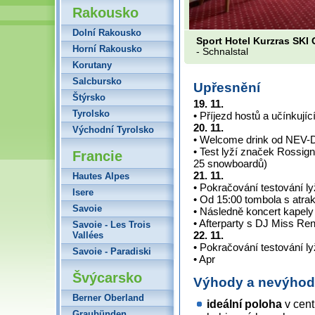
Rakousko
Dolní Rakousko
Sport Hotel Kurzras SK
Horní Rakousko
- Schnalstal
Korutany
Salcbursko
Upřesnění
Štýrsko
19. 11.
Tyrolsko
•
Příjezd hostů a učínkují
20. 11.
Východní Tyrolsko
•
Welcome drink od NEV-D
•
Test lyží značek Rossign
Francie
25 snowboardů)
21. 11.
Hautes Alpes
•
Pokračování testování l
Isere
•
Od 15:00 tombola s atra
Savoie
•
Následně koncert kapely
•
Afterparty s DJ Miss Re
Savoie - Les Trois
22. 11.
Vallées
•
Pokračování testování l
Savoie - Paradiski
•
Apr
Švýcarsko
Výhody a nevýho
Berner Oberland
ideální poloha
v cent
Graubünden