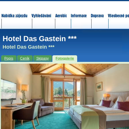
Nabídka zájezdů
Vyhledávání
Aerobic
Informace
Doprava
Všeobecné p
Hotel Das Gastein ***
Hotel Das Gastein ***
Popis
Ceník
Skipasy
Fotogalerie