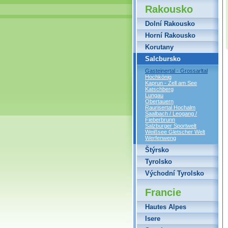
Rakousko
Dolní Rakousko
Horní Rakousko
Korutany
Salcbursko
Gasteinertal - Grossarltal
Hochkönig
Kaprun - Zell am See
Katschberg
Lungau
Obertauern
Raurisertal Hochalm
Saalbach / Leogang /
Fieberbrunn
Salzburger Sportwelt
Weißsee Gletscher Welt
Werfenweng
Štýrsko
Tyrolsko
Východní Tyrolsko
Francie
Hautes Alpes
Isere