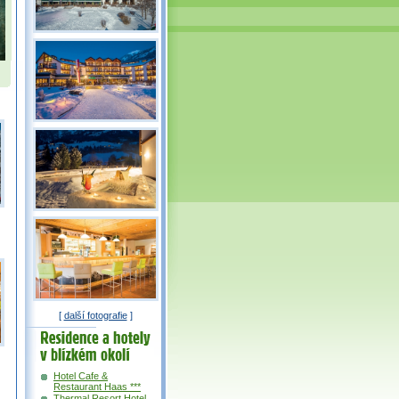
[
další fotografie
]
Residence a
hotely v okolí
Hotel Cafe &
Restaurant Haas ***
Thermal Resort Hotel