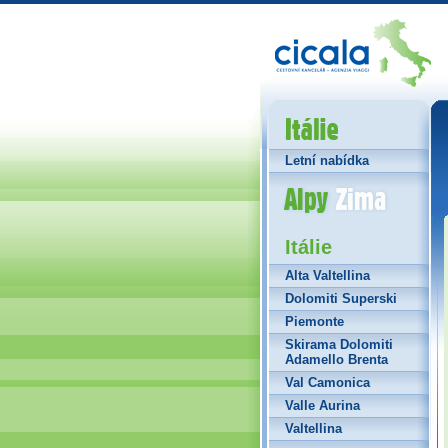
Itálie
Letní nabídka
Alpy Zima
Itálie
Alta Valtellina
Dolomiti Superski
Piemonte
Skirama Dolomiti
Adamello Brenta
Val Camonica
Valle Aurina
Valtellina