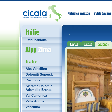
Nabídka zájezdů
Vyhledávání
Itálie
-
Letní nabídka
Popis
Ceník
Skipasy
Alpy Zima
Itálie
Alta Valtellina
Dolomiti Superski
Piemonte
Skirama Dolomiti
Adamello Brenta
Val Camonica
Valle Aurina
Valtellina