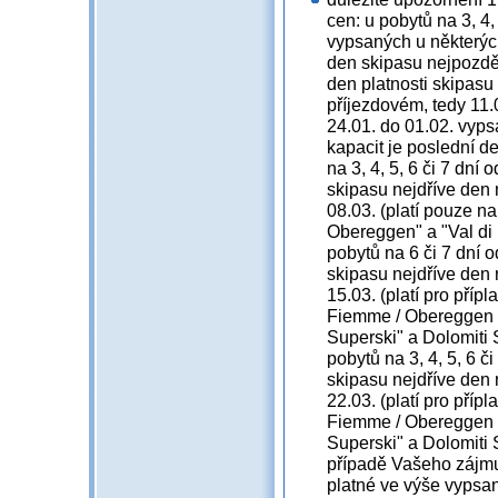
cen: u pobytů na 3, 4,
vypsaných u některých
den skipasu nejpozděj
den platnosti skipasu 
příjezdovém, tedy 11.0
24.01. do 01.02. vyp
kapacit je poslední d
na 3, 4, 5, 6 či 7 dní 
skipasu nejdříve den 
08.03. (platí pouze n
Obereggen" a "Val di
pobytů na 6 či 7 dní o
skipasu nejdříve den 
15.03. (platí pro pří
Fiemme / Obereggen a
Superski" a Dolomiti S
pobytů na 3, 4, 5, 6 či
skipasu nejdříve den 
22.03. (platí pro pří
Fiemme / Obereggen a
Superski" a Dolomiti S
případě Vašeho zájmu
platné ve výše vypsa