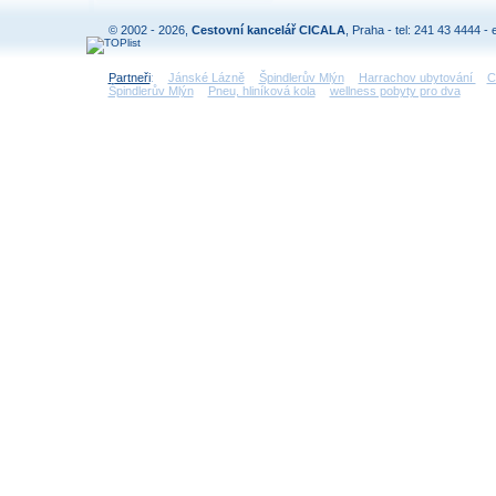
© 2002 - 2026,
Cestovní kancelář CICALA
, Praha - tel: 241 43 4444 - 
Partneři
:
Jánské Lázně
Špindlerův Mlýn
Harrachov ubytování
C
Špindlerův Mlýn
Pneu, hliníková kola
wellness pobyty pro dva