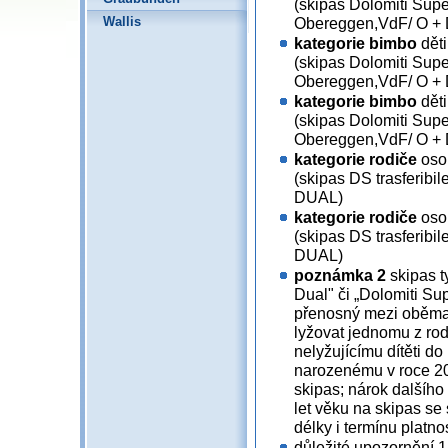
(skipas Dolomiti Supe
Wallis
Obereggen,VdF/ O +
kategorie bimbo
děti
(skipas Dolomiti Supe
Obereggen,VdF/ O +
kategorie bimbo
děti
(skipas Dolomiti Supe
Obereggen,VdF/ O +
kategorie rodiče
osob
(skipas DS trasferibi
DUAL)
kategorie rodiče
osob
(skipas DS trasferibi
DUAL)
poznámka 2
skipas t
Dual" či „Dolomiti Supe
přenosný mezi oběma 
lyžovat jednomu z rod
nelyžujícímu dítěti do
narozenému v roce 20
skipas; nárok dalšího
let věku na skipas se
délky i termínu platno
důležité upozornění 