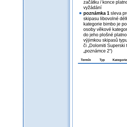
začátku / konce platn
vyžádání
poznámka 1
sleva pro
skipasu libovolné dél
kategorie bimbo je 
osoby věkové kategor
do jeho plošné platnost
výjimkou skipasů typ
či „Dolomiti Superski 
„poznámce 2“)
Termín
Typ
Kategorie