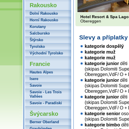
Rakousko
Dolní Rakousko
Hotel Resort & Spa Lago
Horní Rakousko
Obereggen
Korutany
Salcbursko
Slevy a příplatk
Štýrsko
kategorie dospělý
Tyrolsko
kategorie muž
Východní Tyrolsko
kategorie muž
Francie
kategorie junior
děti
(skipas Dolomiti Supe
Hautes Alpes
Obereggen,VdF/ O +
Isere
kategorie junior
děti
(skipas Dolomiti Supe
Savoie
Obereggen,VdF/ O +
Savoie - Les Trois
Vallées
kategorie junior
děti
(skipas Dolomiti Supe
Savoie - Paradiski
Obereggen,VdF/ O +
Švýcarsko
kategorie senior
osob
(skipas Dolomiti Supe
Berner Oberland
kategorie bimbo
děti
Graubünden