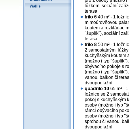
pro 2 osoby (možno i 
lůžkem, sociální zaříz
Wallis
terasa
trilo 6
40 m² - 1 ložni
mimoúrovňovou palan
koutem a rozkládacím
"šuplík"), sociální za
terasa
trilo 8
50 m² - 1 ložni
2 samostatnými lůžky 
kuchyňským koutem a
(možno i typ "šuplík"
obývacího pokoje s r
(možno i typ "šuplík")
vanou, balkon či tera
dvoupodlažní
quadrilo 10
65 m² - 1
ložnice se 2 samostat
pokoj s kuchyňským 
osoby (možno i typ "š
rámci obývacího poko
osoby (možno i typ "šu
sprchou či vanou, bal
dvoupodlažní