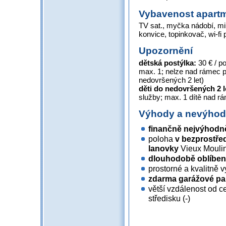
Vybavenost apart
TV sat., myčka nádobí, mi
konvice, topinkovač, wi-fi p
Upozornění
dětská postýlka:
30 € / p
max. 1; nelze nad rámec p
nedovršených 2 let)
děti do nedovršených 2 
služby; max. 1 dítě nad 
Výhody a nevýho
finančně nejvýhodně
poloha
v bezprostřed
lanovky
Vieux Mouli
dlouhodobě oblíben
prostorné a kvalitně
zdarma garážové pa
větší vzdálenost od c
středisku (-)