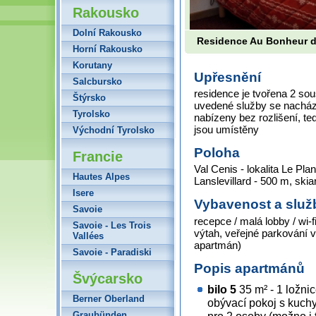
Rakousko
Dolní Rakousko
Residence Au Bonheur d
Horní Rakousko
Korutany
Upřesnění
Salcbursko
residence je tvořena 2 so
Štýrsko
uvedené služby se nacház
Tyrolsko
nabízeny bez rozlišení, te
jsou umístěny
Východní Tyrolsko
Poloha
Francie
Val Cenis - lokalita Le Pl
Hautes Alpes
Lanslevillard - 500 m, skia
Isere
Vybavenost a služ
Savoie
recepce / malá lobby / wi-f
Savoie - Les Trois
výtah, veřejné parkování v 
Vallées
apartmán)
Savoie - Paradiski
Popis apartmánů
Švýcarsko
bilo 5
35 m² - 1 ložni
Berner Oberland
obývací pokoj s kuc
Graubünden