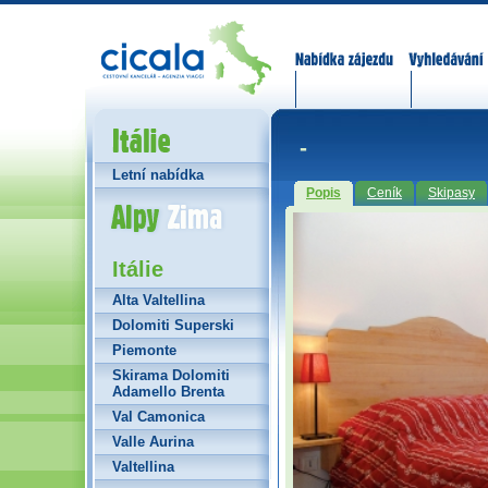
Nabídka zájezdů
Vyhledávání
Itálie
-
Letní nabídka
Popis
Ceník
Skipasy
Alpy Zima
Itálie
Alta Valtellina
Dolomiti Superski
Piemonte
Skirama Dolomiti
Adamello Brenta
Val Camonica
Valle Aurina
Valtellina