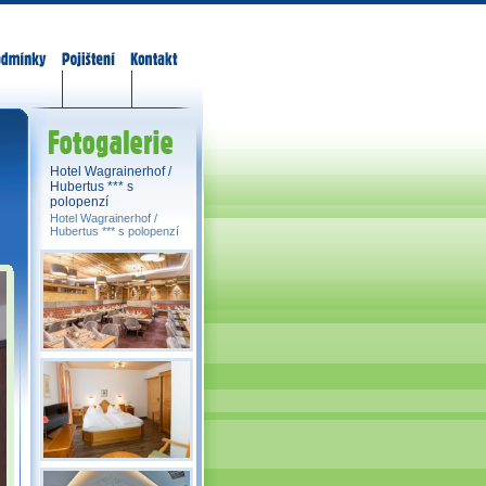
odmínky
Pojištění
Kontakt
Fotogalerie
Hotel Wagrainerhof /
Hubertus *** s
polopenzí
Hotel Wagrainerhof /
Hubertus *** s polopenzí