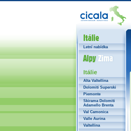
Itálie
Letní nabídka
Alpy Zima
Itálie
Alta Valtellina
Dolomiti Superski
Piemonte
Skirama Dolomiti
Adamello Brenta
Val Camonica
Valle Aurina
Valtellina