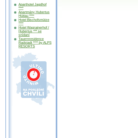
Aparthotel Jagdhof
****
Apartmány Hubertus
Hüttau ****
Hotel Bischofsmütze
****
Hotel Wagrainerhof /
Hubertus *** se
snídaní
Tauernresidence
Radstadt **** by ALPS
RESORTS