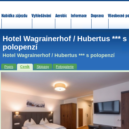
Nabídka zájezdů
Vyhledávání
Aerobic
Informace
Doprava
Všeobecné p
Hotel Wagrainerhof / Hubertus *** s
polopenzí
Hotel Wagrainerhof / Hubertus *** s polopenzí
Popis
Ceník
Skipasy
Fotogalerie