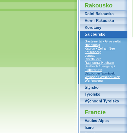
Rakousko
Dolní Rakousko
Horní Rakousko
Korutany
Salcbursko
Gasteinertal - Grossarltal
Hochkönig
Kaprun - Zell am See
Katschberg
Lungau
Obertauern
Raurisertal Hochalm
Saalbach / Leogang /
Fieberbrunn
Salzburger Sportwelt
Weißsee Gletscher Welt
Werfenweng
Štýrsko
Tyrolsko
Východní Tyrolsko
Francie
Hautes Alpes
Isere