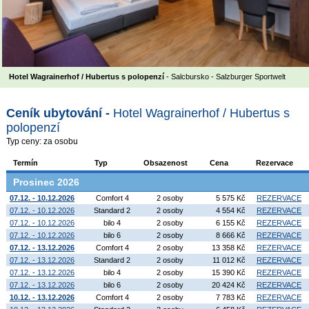
Hotel Wagrainerhof / Hubertus s polopenzí
- Salcbursko - Salzburger Sportwelt
Ceník ubytování -
Hotel Wagrainerhof / Hubertus s
polopenzí
Typ ceny: za osobu
Termín
Typ
Obsazenost
Cena
Rezervace
Prosinec 2026
07.12. - 10.12.2026
Comfort 4
2 osoby
5 575 Kč
REZERVACE
07.12. - 10.12.2026
Standard 2
2 osoby
4 554 Kč
REZERVACE
07.12. - 10.12.2026
bilo 4
2 osoby
6 155 Kč
REZERVACE
07.12. - 10.12.2026
bilo 6
2 osoby
8 666 Kč
REZERVACE
07.12. - 13.12.2026
Comfort 4
2 osoby
13 358 Kč
REZERVACE
07.12. - 13.12.2026
Standard 2
2 osoby
11 012 Kč
REZERVACE
07.12. - 13.12.2026
bilo 4
2 osoby
15 390 Kč
REZERVACE
07.12. - 13.12.2026
bilo 6
2 osoby
20 424 Kč
REZERVACE
10.12. - 13.12.2026
Comfort 4
2 osoby
7 783 Kč
REZERVACE