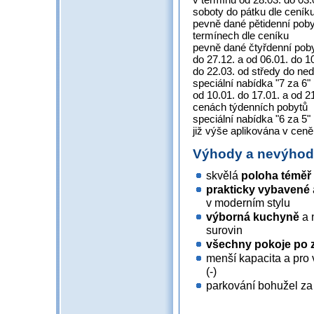
soboty do pátku dle ceník
pevně dané pětidenní poby
termínech dle ceníku
pevně dané čtyřdenní pobyt
do 27.12. a od 06.01. do 10
do 22.03. od středy do ned
speciální nabídka "7 za 6"
od 10.01. do 17.01. a od 21
cenách týdenních pobytů
speciální nabídka "6 za 5"
již výše aplikována v cen
Výhody a nevýho
skvělá
poloha téměř
prakticky vybavené
v moderním stylu
výborná kuchyně
a 
surovin
všechny pokoje po z
menší kapacita a pro 
(-)
parkování bohužel za 