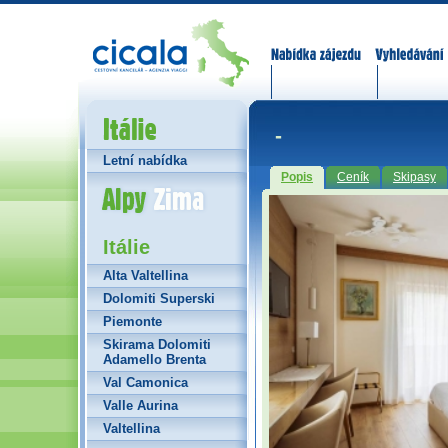
Nabídka zájezdů
Vyhledávání
Itálie
-
Letní nabídka
Popis
Ceník
Skipasy
Alpy Zima
Itálie
Alta Valtellina
Dolomiti Superski
Piemonte
Skirama Dolomiti
Adamello Brenta
Val Camonica
Valle Aurina
Valtellina