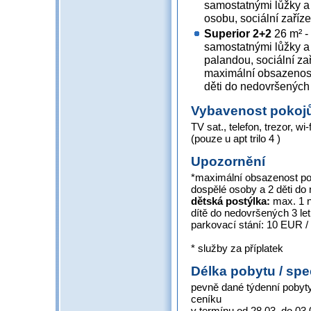
samostatnými lůžky a
osobu, sociální zaříz
Superior 2+2
26 m² -
samostatnými lůžky a
palandou, sociální za
maximální obsazenost
děti do nedovršených 
Vybavenost pokoj
TV sat., telefon, trezor, wi-
(pouze u apt trilo 4 )
Upozornění
*maximální obsazenost pok
dospělé osoby a 2 děti do
dětská postýlka:
max. 1 n
dítě do nedovršených 3 let
parkovací stání: 10 EUR /
* služby za příplatek
Délka pobytu / spe
pevně dané týdenní pobyty
ceníku
v termínu od 28.03. do 03