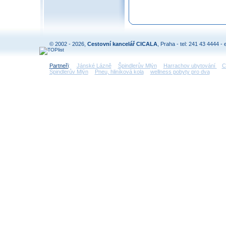
© 2002 - 2026,
Cestovní kancelář CICALA
, Praha - tel: 241 43 4444 - 
Partneři
:
Jánské Lázně
Špindlerův Mlýn
Harrachov ubytování
C
Špindlerův Mlýn
Pneu, hliníková kola
wellness pobyty pro dva