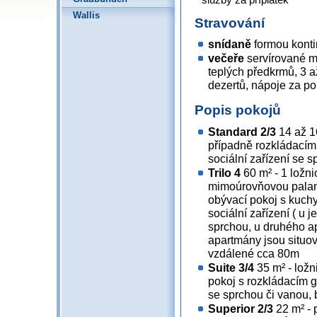
Wallis
Stravování
snídaně
formou konti
večeře
servírované m
teplých předkrmů, 3 až
dezertů, nápoje za po
Popis pokojů
Standard 2/3
14 až 1
případně rozkládacím
sociální zařízení se 
Trilo 4
60 m² - 1 ložni
mimoúrovňovou paland
obývací pokoj s kuc
sociální zařízení ( u
sprchou, u druhého a
apartmány jsou situo
vzdálené cca 80m
Suite 3/4
35 m² - ložn
pokoj s rozkládacím g
se sprchou či vanou, 
Superior 2/3
22 m² - 