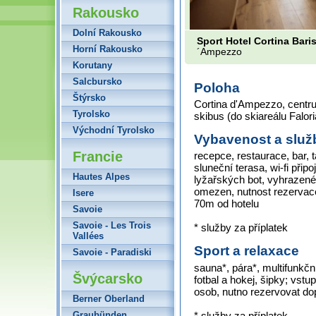
Rakousko
Dolní Rakousko
Sport Hotel Cortina Baris
Horní Rakousko
´Ampezzo
Korutany
Salcbursko
Poloha
Štýrsko
Cortina d'Ampezzo, centru
Tyrolsko
skibus (do skiareálu Falori
Východní Tyrolsko
Vybavenost a služ
Francie
recepce, restaurace, bar,
sluneční terasa, wi-fi připo
Hautes Alpes
lyžařských bot, vyhrazené 
omezen, nutnost rezervac
Isere
70m od hotelu
Savoie
Savoie - Les Trois
* služby za příplatek
Vallées
Sport a relaxace
Savoie - Paradiski
sauna*, pára*, multifunkční
Švýcarsko
fotbal a hokej, šipky; vs
osob, nutno rezervovat do
Berner Oberland
* služby za příplatek
Graubünden